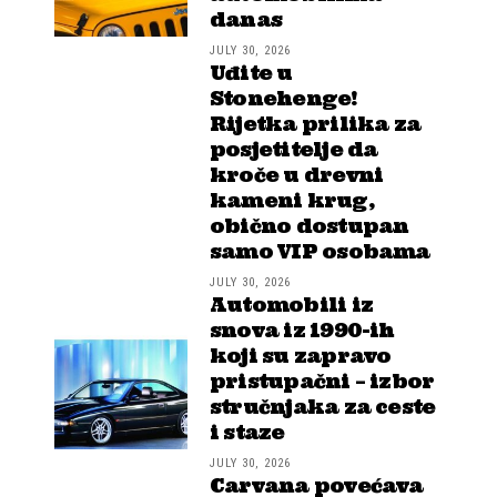
danas
JULY 30, 2026
Uđite u
Stonehenge!
Rijetka prilika za
posjetitelje da
kroče u drevni
kameni krug,
obično dostupan
samo VIP osobama
JULY 30, 2026
Automobili iz
snova iz 1990-ih
koji su zapravo
pristupačni – izbor
stručnjaka za ceste
i staze
JULY 30, 2026
Carvana povećava