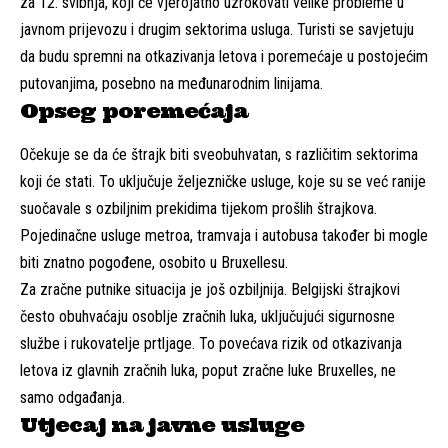
za 12. svibnja, koji će vjerojatno uzrokovati velike probleme u
javnom prijevozu i drugim sektorima usluga. Turisti se savjetuju
da budu spremni na otkazivanja letova i poremećaje u postojećim
putovanjima, posebno na međunarodnim linijama.
Opseg poremećaja
Očekuje se da će štrajk biti sveobuhvatan, s različitim sektorima
koji će stati. To uključuje željezničke usluge, koje su se već ranije
suočavale s ozbiljnim prekidima tijekom prošlih štrajkova.
Pojedinačne usluge metroa, tramvaja i autobusa također bi mogle
biti znatno pogođene, osobito u Bruxellesu.
Za zračne putnike situacija je još ozbiljnija. Belgijski štrajkovi
često obuhvaćaju osoblje zračnih luka, uključujući sigurnosne
službe i rukovatelje prtljage. To povećava rizik od otkazivanja
letova iz glavnih zračnih luka, poput zračne luke Bruxelles, ne
samo odgađanja.
Utjecaj na javne usluge