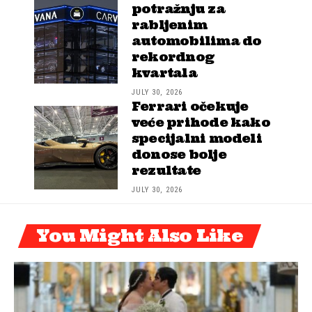
potražnju za
rabljenim
automobilima do
rekordnog
kvartala
JULY 30, 2026
Ferrari očekuje
veće prihode kako
specijalni modeli
donose bolje
rezultate
JULY 30, 2026
You Might Also Like