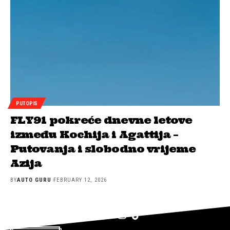
PUTOPIS
FLY91 pokreće dnevne letove
između Kochija i Agattija –
Putovanja i slobodno vrijeme
Azija
BY
AUTO GURU
FEBRUARY 12, 2026