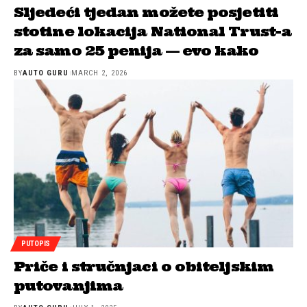
Sljedeći tjedan možete posjetiti
stotine lokacija National Trust-a
za samo 25 penija — evo kako
BY
AUTO GURU
MARCH 2, 2026
PUTOPIS
Priče i stručnjaci o obiteljskim
putovanjima