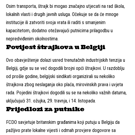
Osim transporta, štrajk bi mogao značajno utjecati na rad škola,
lokalnih vlasti i drugih javnih usluga. Očekuje se da će mnoge
institucije ili zatvoriti svoja vrata ili raditi s smanjenim
kapacitetom, dodatno otežavajući putnicima prilagodbu u
nepredviđenim okolnostima.
Povijest štrajkova u Belgiji
Ovo obavještenje dolazi usred trenutačnih industrijskih tenzija u
Belgiji, gdje su se već dogodili brojni opći štrajkovi. U razdoblju
od prošle godine, belgijski sindikati organizirali su nekoliko
štrajkova zbog neslaganja oko plaća, mirovinskih prava i uvjeta
rada. Pojedini štrajkovi dogodili su se na nekoliko važnih datuma,
uključujući 31. ožujka, 29. travnja, i 14. listopada.
Prijedlozi za putnike
FCDO savjetuje britanskim građanima koji putuju u Belgiju da
pažljivo prate lokalne vijesti i odmah provjere dogovore sa