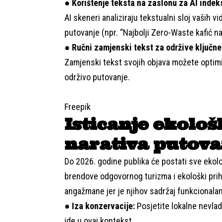
●
Korištenje teksta na zaslonu za AI indek
AI skeneri analiziraju tekstualni sloj vaših v
putovanje (npr. “Najbolji Zero-Waste kafić na
●
Ručni zamjenski tekst za održive ključne 
Zamjenski tekst svojih objava možete optimiz
održivo putovanje.
Freepik
Isticanje ekološ
narativa putova
Do 2026. godine publika će postati sve ekolo
brendove odgovornog turizma i ekološki prihv
angažmane jer je njihov sadržaj funkcionalan 
●
Iza konzervacije:
Posjetite lokalne nevladi
ide u ovaj kontekst.