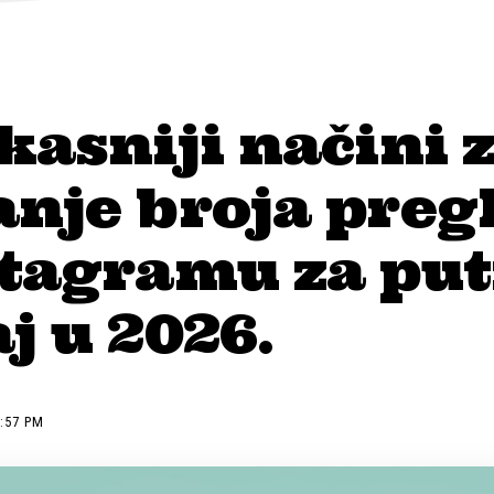
kasniji načini 
anje broja preg
stagramu za put
j u 2026.
5:57 PM