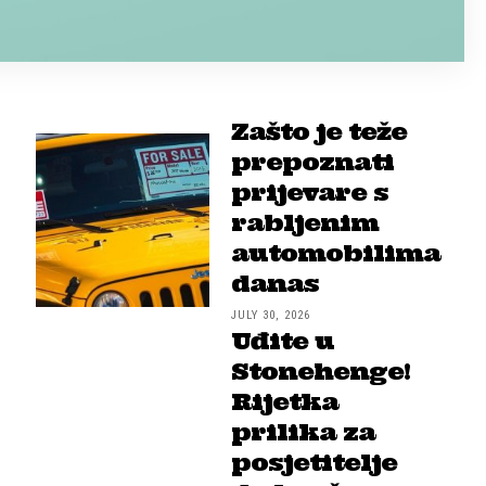
Zašto je teže
prepoznati
prijevare s
rabljenim
automobilima
danas
JULY 30, 2026
Uđite u
Stonehenge!
Rijetka
prilika za
posjetitelje