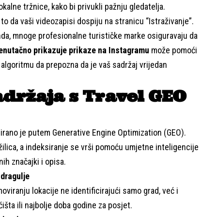
kalne tržnice, kako bi privukli pažnju gledatelja.
to da vaši videozapisi dospiju na stranicu “Istraživanje”.
enda, mnoge profesionalne turističke marke osiguravaju da
renutačno prikazuje prikaze na Instagramu
može pomoći
i algoritmu da prepozna da je vaš sadržaj vrijedan
adržaja s Travel GEO
irano je putem Generative Engine Optimization (GEO).
ažilica, a indeksiranje se vrši pomoću umjetne inteligencije
nih značajki i opisa.
 dragulje
viranju lokacije ne identificirajući samo grad, već i
išta ili najbolje doba godine za posjet.