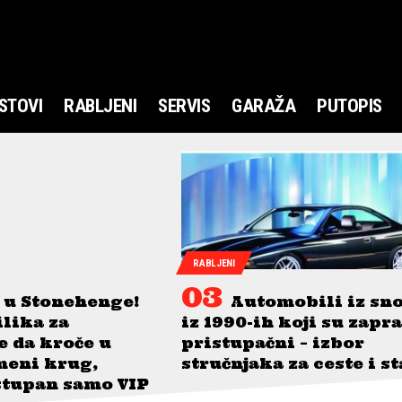
STOVI
RABLJENI
SERVIS
GARAŽA
PUTOPIS
RABLJENI
 u Stonehenge!
Automobili iz sn
ilika za
iz 1990-ih koji su zapr
je da kroče u
pristupačni – izbor
meni krug,
stručnjaka za ceste i s
stupan samo VIP