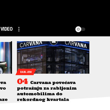
VIDEO
RABLJENI
ova
Carvana povećava
avo
potražnju za rabljenim
automobilima do
taze
rekordnog kvartala