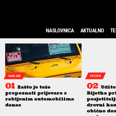
NASLOVNICA
AKTUALNO
TE
RABLJENI
PUTOPIS
Zašto je teže
Uđite
prepoznati prijevare s
Rijetka pr
rabljenim automobilima
posjetitel
danas
drevni ka
obično do