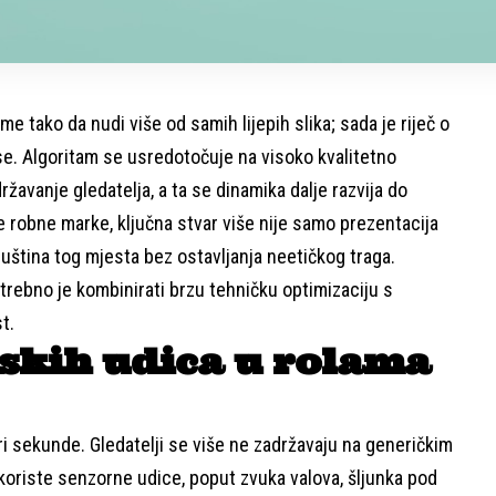
me tako da nudi više od samih lijepih slika; sada je riječ o
ise. Algoritam se usredotočuje na visoko kvalitetno
ržavanje gledatelja, a ta se dinamika dalje razvija do
e robne marke, ključna stvar više nije samo prezentacija
uština tog mjesta bez ostavljanja neetičkog traga.
otrebno je kombinirati brzu tehničku optimizaciju s
t.
skih udica u rolama
ri sekunde. Gledatelji se više ne zadržavaju na generičkim
oriste senzorne udice, poput zvuka valova, šljunka pod