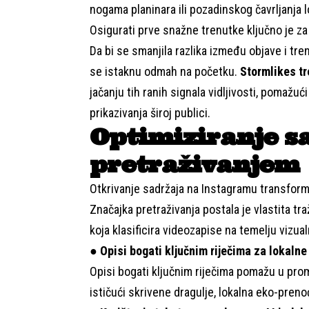
nogama planinara ili pozadinskog čavrljanja lo
Osigurati prve snažne trenutke ključno je za 
Da bi se smanjila razlika između objave i tr
se istaknu odmah na početku.
Stormlikes t
jačanju tih ranih signala vidljivosti, pomažuć
prikazivanja široj publici.
Optimiziranje s
pretraživanjem
Otkrivanje sadržaja na Instagramu transform
Značajka pretraživanja postala je vlastita tr
koja klasificira videozapise na temelju vizual
●
Opisi bogati ključnim riječima za lokalne
Opisi bogati ključnim riječima pomažu u promo
ističući skrivene dragulje, lokalna eko-prenoć