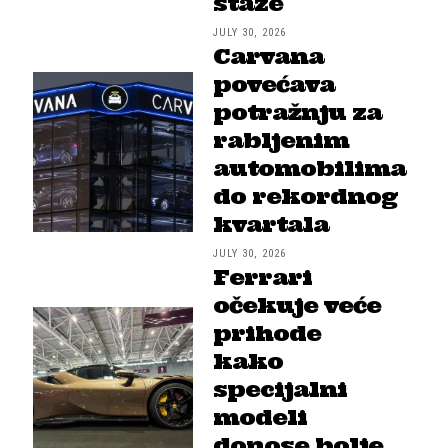
staze
JULY 30, 2026
Carvana
povećava
potražnju za
rabljenim
automobilima
do rekordnog
kvartala
JULY 30, 2026
Ferrari
očekuje veće
prihode
kako
specijalni
modeli
donose bolje