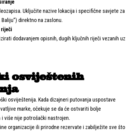
siranje
ideozapisa. Uključite nazive lokacija i specifične savjete za
 Baliju”) direktno na zaslonu.
riječi
irati dodavanjem opisnih, dugih ključnih riječi vezanih uz
ki osviještenih
nja
ški osviještenija. Kada dizajneri putovanja uspostave
atljive marke, očekuje se da će ostvariti bolje
i više nije potrošački nastrojen.
ne organizacije ili prirodne rezervate i zabilježite sve što