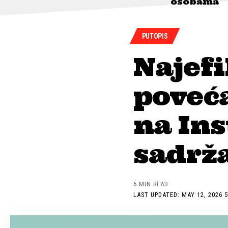
osobama
PUTOPIS
Najefi
poveć
na In
sadrža
6 MIN READ
LAST UPDATED: MAY 12, 2026 