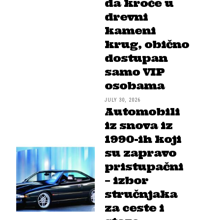
da kroče u
drevni
kameni
krug, obično
dostupan
samo VIP
osobama
JULY 30, 2026
Automobili
iz snova iz
1990-ih koji
su zapravo
pristupačni
– izbor
stručnjaka
za ceste i