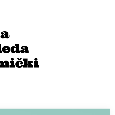
za
leda
nički