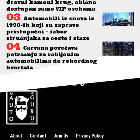
drevni kameni krug, obično
dostupan samo VIP osobama
Automobili iz snova iz
1990-ih koji su zapravo
pristupačni – izbor
stručnjaka za ceste i staze
Carvana povećava
potražnju za rabljenim
automobilima do rekordnog
kvartala
About
Contact
Join Us
Privacy Policy