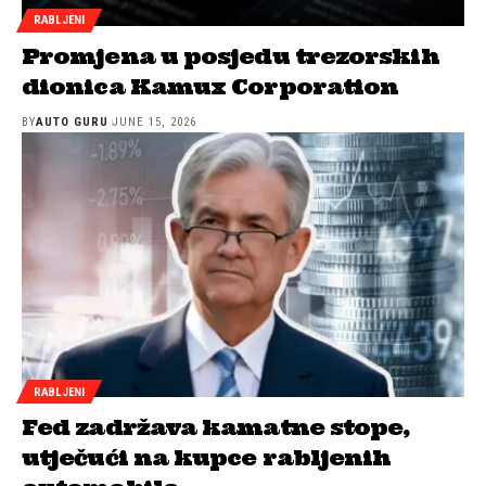
RABLJENI
Promjena u posjedu trezorskih
dionica Kamux Corporation
BY
AUTO GURU
JUNE 15, 2026
RABLJENI
Fed zadržava kamatne stope,
utječući na kupce rabljenih