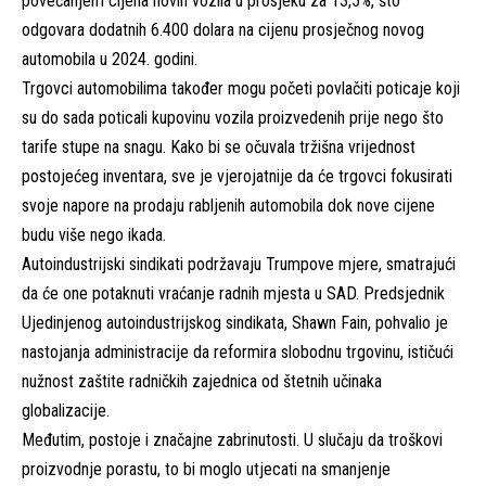
povećanjem cijena novih vozila u prosjeku za 13,5%, što
odgovara dodatnih 6.400 dolara na cijenu prosječnog novog
automobila u 2024. godini.
Trgovci automobilima također mogu početi povlačiti poticaje koji
su do sada poticali kupovinu vozila proizvedenih prije nego što
tarife stupe na snagu. Kako bi se očuvala tržišna vrijednost
postojećeg inventara, sve je vjerojatnije da će trgovci fokusirati
svoje napore na prodaju rabljenih automobila dok nove cijene
budu više nego ikada.
Autoindustrijski sindikati podržavaju Trumpove mjere, smatrajući
da će one potaknuti vraćanje radnih mjesta u SAD. Predsjednik
Ujedinjenog autoindustrijskog sindikata, Shawn Fain, pohvalio je
nastojanja administracije da reformira slobodnu trgovinu, ističući
nužnost zaštite radničkih zajednica od štetnih učinaka
globalizacije.
Međutim, postoje i značajne zabrinutosti. U slučaju da troškovi
proizvodnje porastu, to bi moglo utjecati na smanjenje