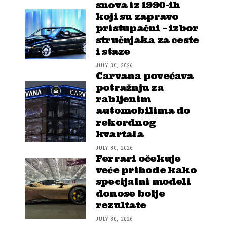
snova iz 1990-ih
koji su zapravo
pristupačni – izbor
stručnjaka za ceste
i staze
JULY 30, 2026
Carvana povećava
potražnju za
rabljenim
automobilima do
rekordnog
kvartala
JULY 30, 2026
Ferrari očekuje
veće prihode kako
specijalni modeli
donose bolje
rezultate
JULY 30, 2026