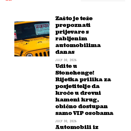
Zašto je teže
prepoznati
prijevare s
rabljenim
automobilima
danas
JULY 30, 2026
Uđite u
Stonehenge!
Rijetka prilika za
posjetitelje da
kroče u drevni
kameni krug,
obično dostupan
samo VIP osobama
JULY 30, 2026
Automobili iz