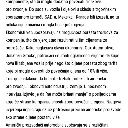
komponente, što bi moglo dodatno povećati troškove
proizvodnje. Do sada su vozila i dijelovi u skladu s trgovinskim
sporazumom između SAD-a, Meksika i Kanade bili izuzeti, no ta
odluka nije konačna i mogla bi se još mijenjati.
Ekonomisti već upozoravaju na mogućnost porasta troškova za
kompanije, što će vjerojatno rezultirati višim cijenama za
potrošače. Kako naglašava glavni ekonomist Cox Automotive,
Jonathan Smoke, potrošači će imati ograničeno vrijeme da kupe
nova ili rabljena vozila prije nego što cijene porastu zbog tarifa
koje bi mogle dovesti do povećanja cijena od 10% ili više.
Trump je istaknuo da bi tarife trebale potaknuti američku
proizvodnju i obnoviti autoindustriju zemlje. U nedavnom
intervjuu, izjavio je da “ne može brinuti manje” o posljedicama
koje će strane kompanije snositi zbog povećanja cijena. Njegova
uvjerenja impliciraju da će potrošači preći na američke proizvode
ako strane cijene postanu više.
Američki proizvođači automobila suočavaju se s različitim