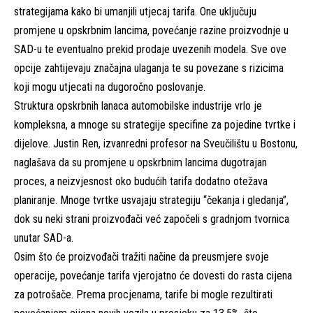
strategijama kako bi umanjili utjecaj tarifa. One uključuju
promjene u opskrbnim lancima, povećanje razine proizvodnje u
SAD-u te eventualno prekid prodaje uvezenih modela. Sve ove
opcije zahtijevaju značajna ulaganja te su povezane s rizicima
koji mogu utjecati na dugoročno poslovanje.
Struktura opskrbnih lanaca automobilske industrije vrlo je
kompleksna, a mnoge su strategije specifine za pojedine tvrtke i
dijelove. Justin Ren, izvanredni profesor na Sveučilištu u Bostonu,
naglašava da su promjene u opskrbnim lancima dugotrajan
proces, a neizvjesnost oko budućih tarifa dodatno otežava
planiranje. Mnoge tvrtke usvajaju strategiju “čekanja i gledanja”,
dok su neki strani proizvođači već započeli s gradnjom tvornica
unutar SAD-a.
Osim što će proizvođači tražiti načine da preusmjere svoje
operacije, povećanje tarifa vjerojatno će dovesti do rasta cijena
za potrošače. Prema procjenama, tarife bi mogle rezultirati