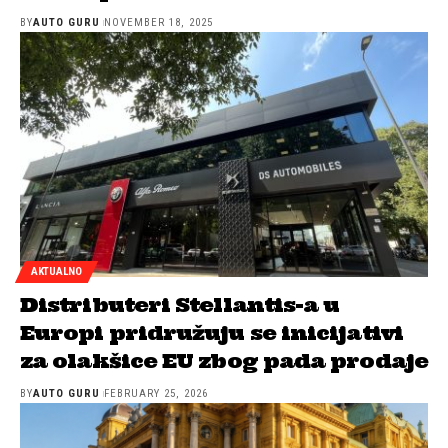
BY
AUTO GURU
NOVEMBER 18, 2025
AKTUALNO
Distributeri Stellantis-a u
Europi pridružuju se inicijativi
za olakšice EU zbog pada prodaje
BY
AUTO GURU
FEBRUARY 25, 2026