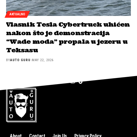
AKTUALNO
Vlasnik Tesla Cybertruck uhićen
nakon što je demonstracija
“Wade moda” propala u jezeru u
Teksasu
BY
AUTO GURU
MAY 22, 2026
About
Contact
Join Us
Privacy Policy