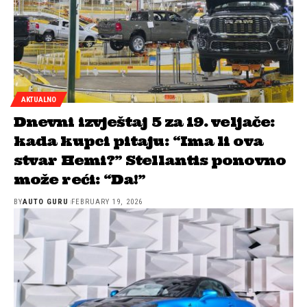
AKTUALNO
Dnevni izvještaj 5 za 19. veljače:
kada kupci pitaju: “Ima li ova
stvar Hemi?” Stellantis ponovno
može reći: “Da!”
BY
AUTO GURU
FEBRUARY 19, 2026