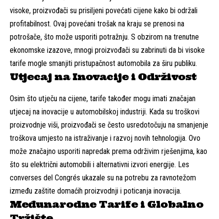
visoke, proizvođači su prisiljeni povećati cijene kako bi održali
profitabilnost. Ovaj povećani trošak na kraju se prenosi na
potrošače, što može usporiti potražnju. S obzirom na trenutne
ekonomske izazove, mnogi proizvođači su zabrinuti da bi visoke
tarife mogle smanjiti pristupačnost automobila za širu publiku.
Utjecaj na Inovacije i Održivost
Osim što utječu na cijene, tarife također mogu imati značajan
utjecaj na inovacije u automobilskoj industriji. Kada su troškovi
proizvodnje viši, proizvođači se često usredotočuju na smanjenje
troškova umjesto na istraživanje i razvoj novih tehnologija. Ovo
može značajno usporiti napredak prema održivim rješenjima, kao
što su električni automobili i alternativni izvori energije. Les
converses del Congrés ukazale su na potrebu za ravnotežom
između zaštite domaćih proizvodnji i poticanja inovacija.
Međunarodne Tarife i Globalno
Tržište