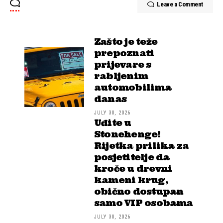
Leave a Comment
Zašto je teže
prepoznati
prijevare s
rabljenim
automobilima
danas
JULY 30, 2026
Uđite u
Stonehenge!
Rijetka prilika za
posjetitelje da
kroče u drevni
kameni krug,
obično dostupan
samo VIP osobama
JULY 30, 2026