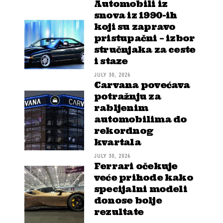
Automobili iz
snova iz 1990-ih
koji su zapravo
pristupačni – izbor
stručnjaka za ceste
i staze
JULY 30, 2026
Carvana povećava
potražnju za
rabljenim
automobilima do
rekordnog
kvartala
JULY 30, 2026
Ferrari očekuje
veće prihode kako
specijalni modeli
donose bolje
rezultate