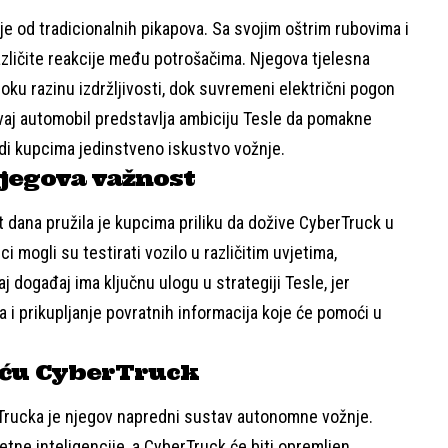
je od tradicionalnih pikapova. Sa svojim oštrim rubovima i
azličite reakcije među potrošačima. Njegova tjelesna
oku razinu izdržljivosti, dok suvremeni električni pogon
aj automobil predstavlja ambiciju Tesle da pomakne
udi kupcima jedinstveno iskustvo vožnje.
njegova važnost
et dana pružila je kupcima priliku da dožive CyberTruck u
ci mogli su testirati vozilo u različitim uvjetima,
j događaj ima ključnu ulogu u strategiji Tesle, jer
 i prikupljanje povratnih informacija koje će pomoći u
eću CyberTruck
rTrucka je njegov napredni sustav autonomne vožnje.
etne inteligencije, a CyberTruck će biti opremljen