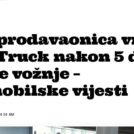
 prodavaonica v
Truck nakon 5 
 vožnje –
bilske vijesti
 4:04 AM