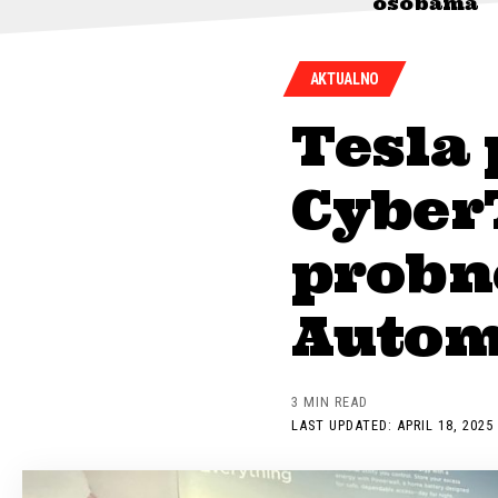
osobama
AKTUALNO
Tesla
Cyber
probne
Automo
3 MIN READ
LAST UPDATED: APRIL 18, 2025