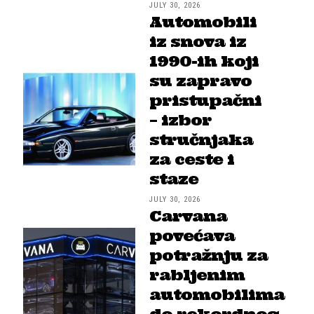
JULY 30, 2026
Automobili
iz snova iz
1990-ih koji
su zapravo
pristupačni
– izbor
stručnjaka
za ceste i
staze
JULY 30, 2026
Carvana
povećava
potražnju za
rabljenim
automobilima