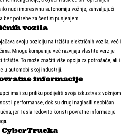
zilo nudi impresivnu autonomiju vožnje, zahvaljujući
ja bez potrebe za čestim punjenjem.
ičnih vozila
ava svoju poziciju na tržištu električnih vozila, već i
ma. Mnoge kompanije već razvijaju vlastite verzije
 tržište. To može značiti više opcija za potrošače, ali i
 u automobilskoj industriji.
povratne informacije
pci imali su priliku podijeliti svoja iskustva s vožnjom
nost i performanse, dok su drugi naglasili neobičan
ljučna, jer Tesla redovito koristi povratne informacije
uga.
i CyberTrucka