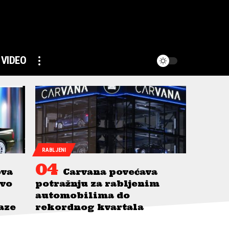
VIDEO
RABLJENI
ova
Carvana povećava
avo
potražnju za rabljenim
automobilima do
taze
rekordnog kvartala