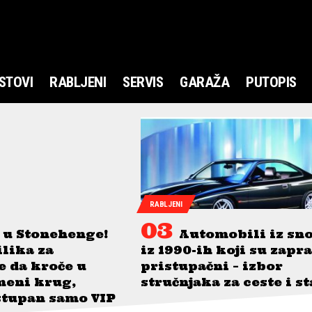
STOVI
RABLJENI
SERVIS
GARAŽA
PUTOPIS
RABLJENI
 u Stonehenge!
Automobili iz sn
ilika za
iz 1990-ih koji su zapr
je da kroče u
pristupačni – izbor
meni krug,
stručnjaka za ceste i s
stupan samo VIP