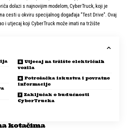
iča dolazi s najnovijim modelom, CyberTruck, koji je
a cesti u okviru specijalnog događaja "Test Drive". Ovaj
ao i utjecaj koji CyberTruck može imati na tržište
ija
Utjecaj na tržište električnih
vozila
Potrošačka iskustva i povratne
informacije
va
Zaključak o budućnosti
CyberTrucka
na kotačima