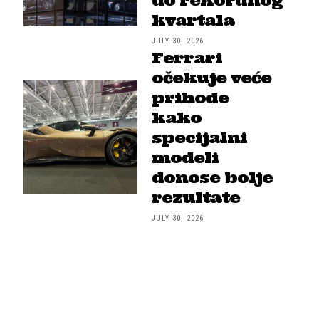
do rekordnog
kvartala
JULY 30, 2026
Ferrari
očekuje veće
prihode
kako
specijalni
modeli
donose bolje
rezultate
JULY 30, 2026