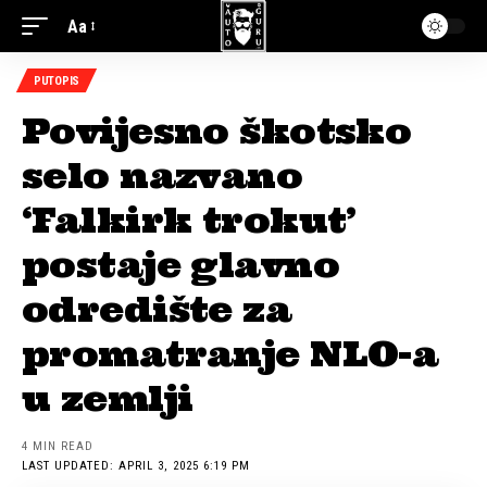
Aa
PUTOPIS
Povijesno škotsko
selo nazvano
‘Falkirk trokut’
postaje glavno
odredište za
promatranje NLO-a
u zemlji
4 MIN READ
LAST UPDATED: APRIL 3, 2025 6:19 PM