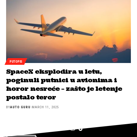
PUTOPIS
SpaceX eksplodira u letu,
poginuli putnici u avionima i
horor nesreće – zašto je letenje
postalo teror
BY
AUTO GURU
MARCH 11, 2025