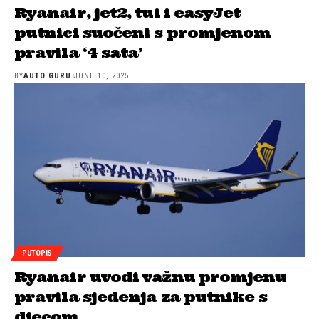
Ryanair, jet2, tui i easyJet
putnici suočeni s promjenom
pravila ‘4 sata’
BY
AUTO GURU
JUNE 10, 2025
PUTOPIS
Ryanair uvodi važnu promjenu
pravila sjedenja za putnike s
djecom