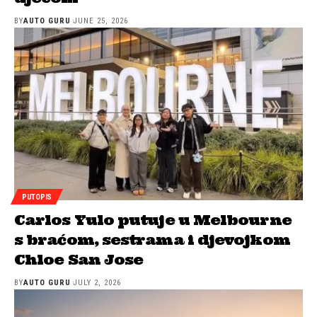
BY
AUTO GURU
JUNE 25, 2026
PUTOPIS
Carlos Yulo putuje u Melbourne
s braćom, sestrama i djevojkom
Chloe San Jose
BY
AUTO GURU
JULY 2, 2026