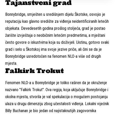
Tajanstveni grad
Bonnybridge, smješten u središnjem dijelu Škotske, osvojio je
reputaciju kao glavno središte za viđenja neidentificiranih letećih
objekata. Devedesetih godina prošlog stoljeća, grad je postao
žarište izvještaja o neobičnim letećim predmetima, a mještani
često govore o iskustvima koja su doživjeli. Uistinu, gotovo svaki
grad i selo u Škotskoj ima svoje jezive priče, ali čini se da je
Bonnybridge usredotočen na fenomen NLO-a više od drugih
mjesta.
Falkirk Trokut
Fenomen NLO-a u Bonnybridge je toliko raširen da je okruženje
nazvano "Falkirk Trokut". Ova regija, koja uključuje Bonnybridge i
okolna mjesta, stvorila je val spekulacija o mogućem postojanju
ulaza u drugu dimenziju zbog učestalosti viđenja. Lokalni vijećnik
Billy Buchanan je bio jedan od najistaknutijih zagovornika