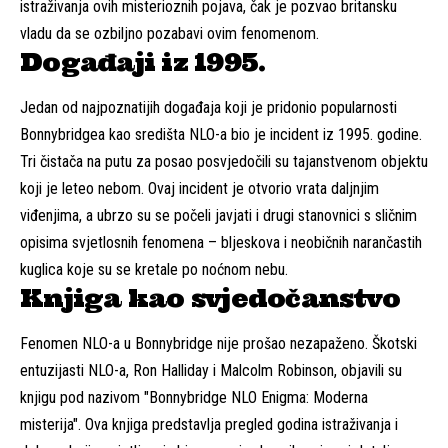
istraživanja ovih misterioznih pojava, čak je pozvao britansku
vladu da se ozbiljno pozabavi ovim fenomenom.
Događaji iz 1995.
Jedan od najpoznatijih događaja koji je pridonio popularnosti
Bonnybridgea kao središta NLO-a bio je incident iz 1995. godine.
Tri čistača na putu za posao posvjedočili su tajanstvenom objektu
koji je leteo nebom. Ovaj incident je otvorio vrata daljnjim
viđenjima, a ubrzo su se počeli javjati i drugi stanovnici s sličnim
opisima svjetlosnih fenomena – bljeskova i neobičnih narančastih
kuglica koje su se kretale po noćnom nebu.
Knjiga kao svjedočanstvo
Fenomen NLO-a u Bonnybridge nije prošao nezapaženo. Škotski
entuzijasti NLO-a, Ron Halliday i Malcolm Robinson, objavili su
knjigu pod nazivom "Bonnybridge NLO Enigma: Moderna
misterija". Ova knjiga predstavlja pregled godina istraživanja i