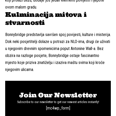
koji prolazi blizu, dodaje još jedan elementi povijesti i ljepote
ovom malom gradu.
Kulminacija mitova i
stvarnosti
Bonnybridge predstavlja savršen spoj povijesti, kulture i misterija.
Dok neki posjetitelji dolaze u potrazi za NLO-ima, drugi će uživati
u njegovim drevnim spomenicima poput Antonine Wall-a. Bez
obzira na razloge posjete, Bonnybridge ostaje fascinantno
mjesto koje priziva znatiželju i izaziva maštu svima koji kroče
njegovim ulicama.
Join Our Newsletter
Subscribe to our newsletter to get our newest articles instantly!
[mc4wp_form]