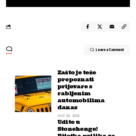
Leave a Comment
Zašto je teže
prepoznati
prijevare s
rabljenim
automobilima
danas
JULY 30, 2026
Uđite u
Stonehenge!
Rijetka prilika za