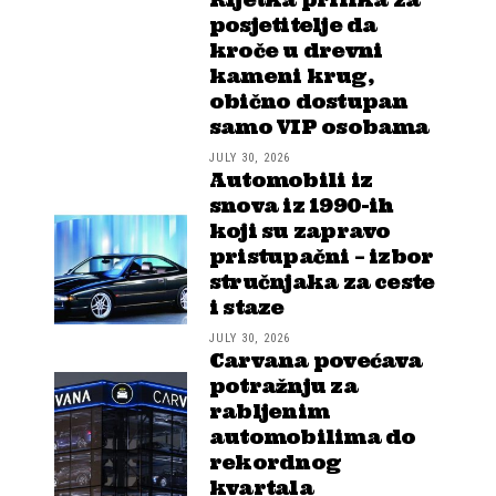
posjetitelje da
kroče u drevni
kameni krug,
obično dostupan
samo VIP osobama
JULY 30, 2026
Automobili iz
snova iz 1990-ih
koji su zapravo
pristupačni – izbor
stručnjaka za ceste
i staze
JULY 30, 2026
Carvana povećava
potražnju za
rabljenim
automobilima do
rekordnog
kvartala