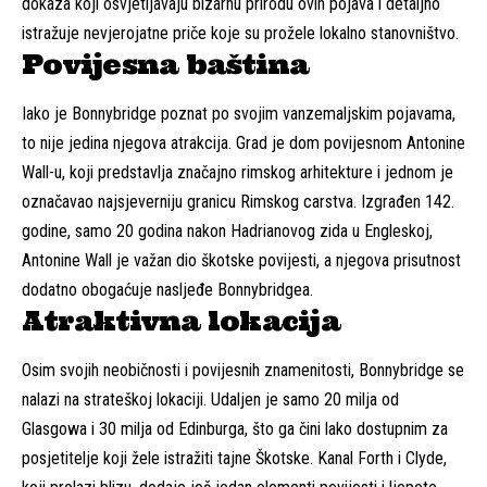
dokaza koji osvjetljavaju bizarnu prirodu ovih pojava i detaljno
istražuje nevjerojatne priče koje su prožele lokalno stanovništvo.
Povijesna baština
Iako je Bonnybridge poznat po svojim vanzemaljskim pojavama,
to nije jedina njegova atrakcija. Grad je dom povijesnom Antonine
Wall-u, koji predstavlja značajno rimskog arhitekture i jednom je
označavao najsjeverniju granicu Rimskog carstva. Izgrađen 142.
godine, samo 20 godina nakon Hadrianovog zida u Engleskoj,
Antonine Wall je važan dio škotske povijesti, a njegova prisutnost
dodatno obogaćuje nasljeđe Bonnybridgea.
Atraktivna lokacija
Osim svojih neobičnosti i povijesnih znamenitosti, Bonnybridge se
nalazi na strateškoj lokaciji. Udaljen je samo 20 milja od
Glasgowa i 30 milja od Edinburga, što ga čini lako dostupnim za
posjetitelje koji žele istražiti tajne Škotske. Kanal Forth i Clyde,