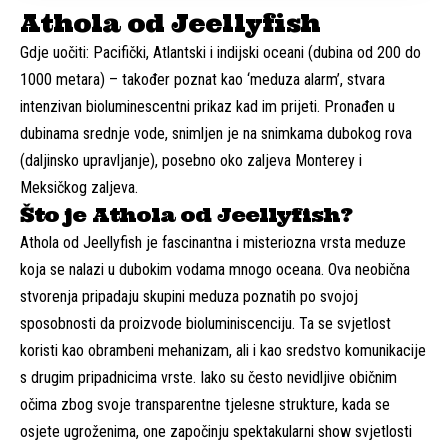
Athola od Jeellyfish
Gdje uočiti: Pacifički, Atlantski i indijski oceani (dubina od 200 do
1000 metara) – također poznat kao ‘meduza alarm’, stvara
intenzivan bioluminescentni prikaz kad im prijeti. Pronađen u
dubinama srednje vode, snimljen je na snimkama dubokog rova ​​
(daljinsko upravljanje), posebno oko zaljeva Monterey i
Meksičkog zaljeva.
Što je Athola od Jeellyfish?
Athola od Jeellyfish je fascinantna i misteriozna vrsta meduze
koja se nalazi u dubokim vodama mnogo oceana. Ova neobična
stvorenja pripadaju skupini meduza poznatih po svojoj
sposobnosti da proizvode bioluminiscenciju. Ta se svjetlost
koristi kao obrambeni mehanizam, ali i kao sredstvo komunikacije
s drugim pripadnicima vrste. Iako su često nevidljive običnim
očima zbog svoje transparentne tjelesne strukture, kada se
osjete ugroženima, one započinju spektakularni show svjetlosti