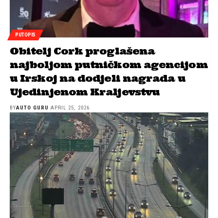
PUTOPIS
Obitelj Cork proglašena
najboljom putničkom agencijom
u Irskoj na dodjeli nagrada u
Ujedinjenom Kraljevstvu
BY
AUTO GURU
APRIL 25, 2026