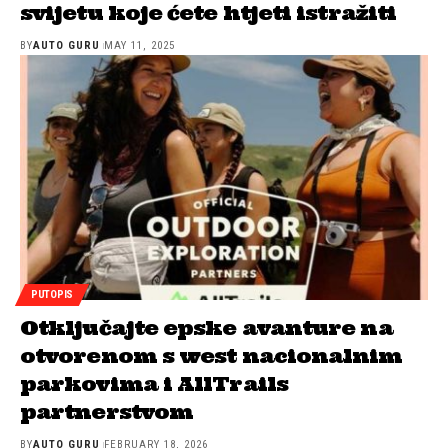
svijetu koje ćete htjeti istražiti
BY
AUTO GURU
MAY 11, 2025
PUTOPIS
Otključajte epske avanture na
otvorenom s west nacionalnim
parkovima i AllTrails
partnerstvom
BY
AUTO GURU
FEBRUARY 18, 2026