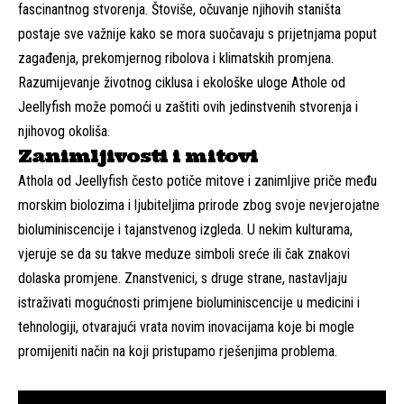
fascinantnog stvorenja. Štoviše, očuvanje njihovih staništa
postaje sve važnije kako se mora suočavaju s prijetnjama poput
zagađenja, prekomjernog ribolova i klimatskih promjena.
Razumijevanje životnog ciklusa i ekološke uloge Athole od
Jeellyfish može pomoći u zaštiti ovih jedinstvenih stvorenja i
njihovog okoliša.
Zanimljivosti i mitovi
Athola od Jeellyfish često potiče mitove i zanimljive priče među
morskim biolozima i ljubiteljima prirode zbog svoje nevjerojatne
bioluminiscencije i tajanstvenog izgleda. U nekim kulturama,
vjeruje se da su takve meduze simboli sreće ili čak znakovi
dolaska promjene. Znanstvenici, s druge strane, nastavljaju
istraživati mogućnosti primjene bioluminiscencije u medicini i
tehnologiji, otvarajući vrata novim inovacijama koje bi mogle
promijeniti način na koji pristupamo rješenjima problema.