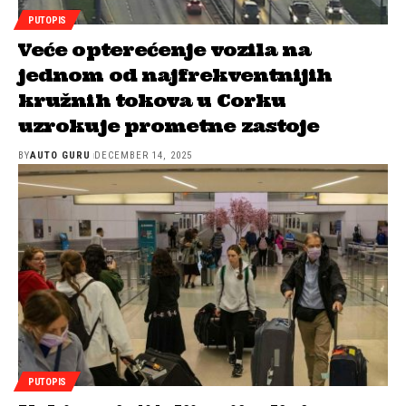
PUTOPIS
Veće opterećenje vozila na
jednom od najfrekventnijih
kružnih tokova u Corku
uzrokuje prometne zastoje
BY
AUTO GURU
DECEMBER 14, 2025
PUTOPIS