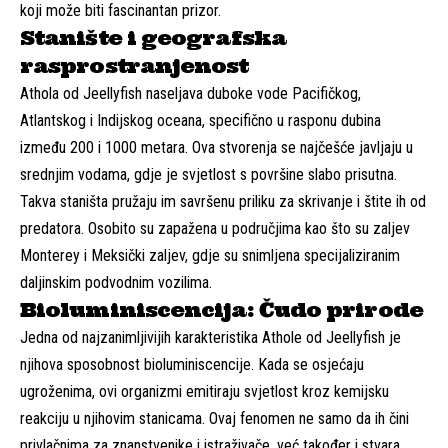
koji može biti fascinantan prizor.
Stanište i geografska
rasprostranjenost
Athola od Jeellyfish naseljava duboke vode Pacifičkog,
Atlantskog i Indijskog oceana, specifično u rasponu dubina
između 200 i 1000 metara. Ova stvorenja se najčešće javljaju u
srednjim vodama, gdje je svjetlost s površine slabo prisutna.
Takva staništa pružaju im savršenu priliku za skrivanje i štite ih od
predatora. Osobito su zapažena u područjima kao što su zaljev
Monterey i Meksički zaljev, gdje su snimljena specijaliziranim
daljinskim podvodnim vozilima.
Bioluminiscencija: Čudo prirode
Jedna od najzanimljivijih karakteristika Athole od Jeellyfish je
njihova sposobnost bioluminiscencije. Kada se osjećaju
ugroženima, ovi organizmi emitiraju svjetlost kroz kemijsku
reakciju u njihovim stanicama. Ovaj fenomen ne samo da ih čini
privlačnima za znanstvenike i istraživače, već također i stvara