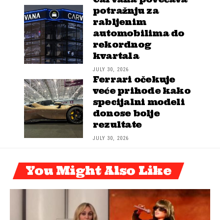
potražnju za
rabljenim
automobilima do
rekordnog
kvartala
JULY 30, 2026
Ferrari očekuje
veće prihode kako
specijalni modeli
donose bolje
rezultate
JULY 30, 2026
You Might Also Like