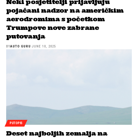
Neki posjetitelji prijavljuju
pojačani nadzor na američkim
aerodromima s početkom
Trumpove nove zabrane
putovanja
BY
AUTO GURU
JUNE 10, 2025
PUTOPIS
Deset najboljih zemalja na