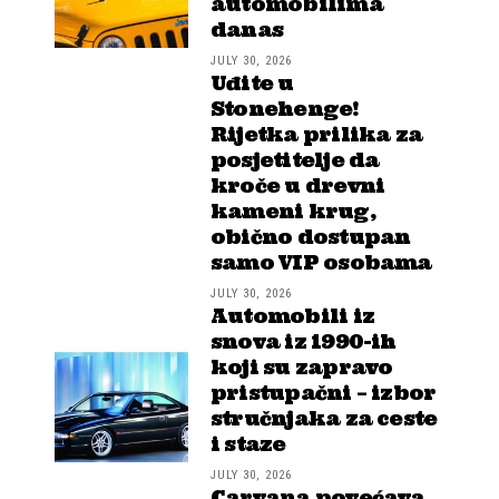
automobilima
danas
JULY 30, 2026
Uđite u
Stonehenge!
Rijetka prilika za
posjetitelje da
kroče u drevni
kameni krug,
obično dostupan
samo VIP osobama
JULY 30, 2026
Automobili iz
snova iz 1990-ih
koji su zapravo
pristupačni – izbor
stručnjaka za ceste
i staze
JULY 30, 2026
Carvana povećava