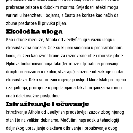
prekrasne prizore u dubokim morima. Svjetlosni efekti mogu
varirati u intenzitetu i bojama, a često se koriste kao način da
zbune predatore ili privuku plijen.
Ekološka uloga
Kao i druge meduze, Athola od Jeellyfish igra važnu ulogu u
ekosustavima oceana. One su ključni sudionici u prehrambenom
lancu, služeći kao izvor hrane za raznovrsne ribe i morske ptice.
Njihova bioluminiscencija također može utjecati na ponašanje
drugih organizama u okolini, stvarajući složene interakcije unutar
ekosustava. Kako se oceani mijenjaju uslijed klimatskih promjena
i zagađenja, promjene u populacijama takvih organizama mogu
imati dalekosežne posljedice.
Istraživanje i očuvanje
Istraživanje Athole od Jeellyfish predstavlja izazov zbog njenog
staništa na velikim dubinama. Međutim, napredak u tehnologiji
daljinskog upravljanja olakšava otkrivanje i proučavanje ovog