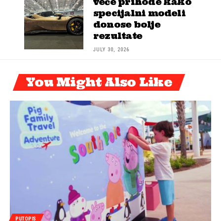
veće prihode kako
specijalni modeli
donose bolje
rezultate
JULY 30, 2026
You Might Also Like
PUTOPIS