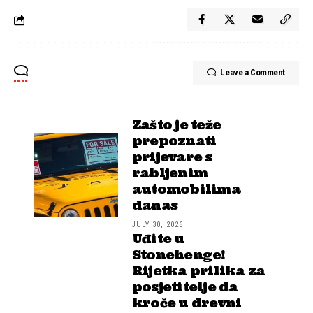
Leave a Comment
Zašto je teže
prepoznati
prijevare s
rabljenim
automobilima
danas
JULY 30, 2026
Uđite u
Stonehenge!
Rijetka prilika za
posjetitelje da
kroče u drevni