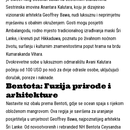
Sestrinska imovina Anantara Kalutara, koju je dizajnirao
vizionarski arhitekta Geoffrey Bawa, nudi luksuznu i neprimjetnu
mješavinu s obalnim okruženjem. Gosti mogu posjetiti
Ambalangodu, rodno mjesto tradicionalnog izrađivanja maski Šri
Lanke, i krenuti put Hikkaduwa, poznatu po živahnom noćnom
životu, surfanju i kulturnim znamenitostima poput hrama na brdu
Kumarakanda Vihara.
Dvokrevetne sobe u luksuznom odmaralištu Avani Kalutara
počinju od 100 USD po noći za dvije odrasle osobe, uključujući
doručak, poreze i naknade.
Bentota: Fuzija prirode i
arhitekture
Nastavite niz obalu prema Bentoti, gdje se ocean spaja s rijekom
obloženom mangrovom. Ova regija je savršena za uranjanje
posjetitelja u umjetnost Geoffrey Bawa, najpoznatijeg arhitekta
Šri Lanke. Od novootvorenih i rebranded NH Bentota Ceysandsa