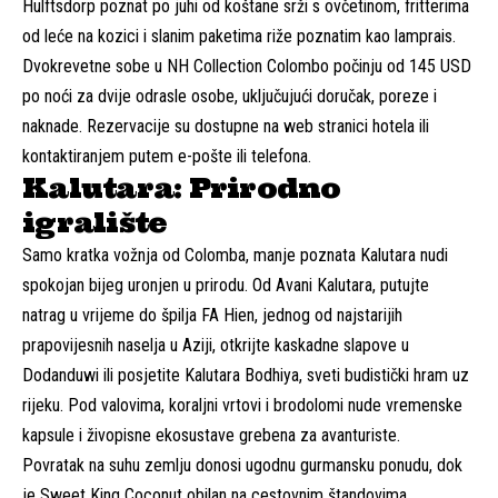
Hulftsdorp poznat po juhi od koštane srži s ovčetinom, fritterima
od leće na kozici i slanim paketima riže poznatim kao lamprais.
Dvokrevetne sobe u NH Collection Colombo počinju od 145 USD
po noći za dvije odrasle osobe, uključujući doručak, poreze i
naknade. Rezervacije su dostupne na
web stranici hotela
ili
kontaktiranjem putem e-pošte ili telefona.
Kalutara: Prirodno
igralište
Samo kratka vožnja od Colomba, manje poznata Kalutara nudi
spokojan bijeg uronjen u prirodu. Od Avani Kalutara, putujte
natrag u vrijeme do špilja FA Hien, jednog od najstarijih
prapovijesnih naselja u Aziji, otkrijte kaskadne slapove u
Dodanduwi ili posjetite Kalutara Bodhiya, sveti budistički hram uz
rijeku. Pod valovima, koraljni vrtovi i brodolomi nude vremenske
kapsule i živopisne ekosustave grebena za avanturiste.
Povratak na suhu zemlju donosi ugodnu gurmansku ponudu, dok
je Sweet King Coconut obilan na cestovnim štandovima.