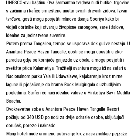
UNESCO-ovu baštinu. Ova šarmantna tvrđava nudi butike, trgovine
s začinima i kafiće smještene unutar svojih drevnih zidova. Izvan
tvrđave, gosti mogu posjetiti mlinove tkanja Sooriya kako bi
vidjeli obrtnike koji stvaraju živopisne sarongove, sare i šalove,
idealne za jedinstvene suvenire.
Putem prema Tangalleu, tempo se usporava dok gužve nestaju. U
Anantara Peace Haven Tangalle, gosti se mogu opustiti u eko-
paradisu gdje se kornjače gnijezde uz obalu, a mogu posjetiti i
svetište ptica Kalametiya. Tražitelji avantura mogu ići na safari u
Nacionalnom parku Yala ili Udawalawe, kajakarenje kroz mirne
lagune ili pješačenje do hrama Rock Mulgirigala s uzbudljivim
pogledima. Surferi će naći idealne valove u Hiriketiya Bay i Medilla
Beachu.
Dvokrevetne sobe u Anantara Peace Haven Tangalle Resort
počinju od 340 USD po noći za dvije odrasle osobe, uključujući
doručak, poreze i naknade.
Manji hoteli nude uronjeno putovanje kroz najraznolikije pejzaže