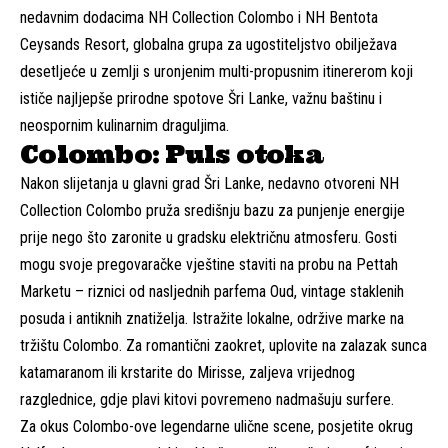
nedavnim dodacima NH Collection Colombo i NH Bentota
Ceysands Resort, globalna grupa za ugostiteljstvo obilježava
desetljeće u zemlji s uronjenim multi-propusnim itinererom koji
ističe najljepše prirodne spotove Šri Lanke, važnu baštinu i
neospornim kulinarnim draguljima.
Colombo: Puls otoka
Nakon slijetanja u glavni grad Šri Lanke, nedavno otvoreni NH
Collection Colombo pruža središnju bazu za punjenje energije
prije nego što zaronite u gradsku električnu atmosferu. Gosti
mogu svoje pregovaračke vještine staviti na probu na Pettah
Marketu – riznici od nasljednih parfema Oud, vintage staklenih
posuda i antiknih znatiželja. Istražite lokalne, održive marke na
tržištu Colombo. Za romantični zaokret, uplovite na zalazak sunca
katamaranom ili krstarite do Mirisse, zaljeva vrijednog
razglednice, gdje plavi kitovi povremeno nadmašuju surfere.
Za okus Colombo-ove legendarne ulične scene, posjetite okrug