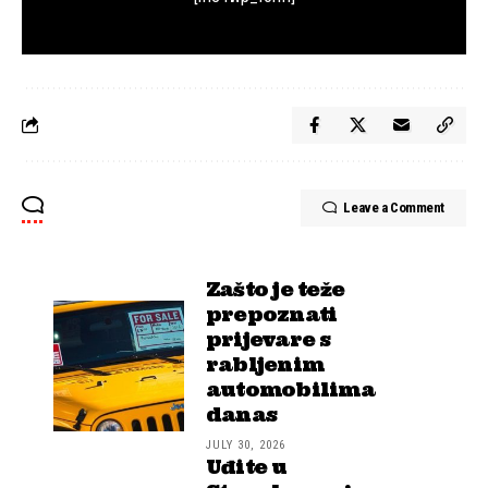
Leave a Comment
Zašto je teže
prepoznati
prijevare s
rabljenim
automobilima
danas
JULY 30, 2026
Uđite u