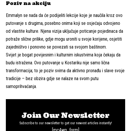
Poziv na akciju
Emmalyn se nada da će podijeliti lekcije koje je naučila kroz ovo
putovanje s drugima, posebno onima koji se osjećaju odvojeno
od vlastite kulture. Njena vizija uključuje poticanje pojedinaca da
potraže slične prilike, gdje mogu uroniti u svoje korijene, osjetiti
zajedništvo i ponovno se povezati sa svojom baštinom.
Svijet je bogat povijesnim i kulturnim iskustvima koja čekaju da
budu istražena. Ovo putovanje u Kostariku nije samo lična
transformacija; to je poziv svima da aktivno pronađu i slave svoje
tradicije – bez obzira gdje se nalaze na svom putu
samoprihvaćanja.
Join Our Newsletter
Subscribe to our newsletter to get our newest articles instantly!
[mc4wp_form]