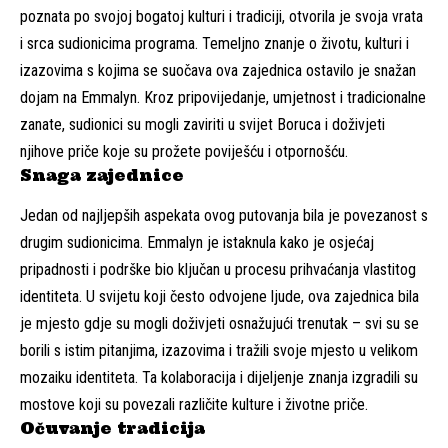
poznata po svojoj bogatoj kulturi i tradiciji, otvorila je svoja vrata
i srca sudionicima programa. Temeljno znanje o životu, kulturi i
izazovima s kojima se suočava ova zajednica ostavilo je snažan
dojam na Emmalyn. Kroz pripovijedanje, umjetnost i tradicionalne
zanate, sudionici su mogli zaviriti u svijet Boruca i doživjeti
njihove priče koje su prožete poviješću i otpornošću.
Snaga zajednice
Jedan od najljepših aspekata ovog putovanja bila je povezanost s
drugim sudionicima. Emmalyn je istaknula kako je osjećaj
pripadnosti i podrške bio ključan u procesu prihvaćanja vlastitog
identiteta. U svijetu koji često odvojene ljude, ova zajednica bila
je mjesto gdje su mogli doživjeti osnažujući trenutak – svi su se
borili s istim pitanjima, izazovima i tražili svoje mjesto u velikom
mozaiku identiteta. Ta kolaboracija i dijeljenje znanja izgradili su
mostove koji su povezali različite kulture i životne priče.
Očuvanje tradicija