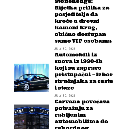
Stonehenge!
Rijetka prilika za
posjetitelje da
kroče u drevni
kameni krug,
obično dostupan
samo VIP osobama
JULY 30, 2026
Automobili iz
snova iz 1990-ih
koji su zapravo
pristupačni – izbor
stručnjaka za ceste
i staze
JULY 30, 2026
Carvana povećava
potražnju za
rabljenim
automobilima do
rekordnog