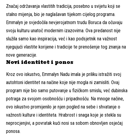
Značaj održavanja vlastitih tradicija, posebno u svijetu koji se
stalno mijenja, bio je naglašavan tijekom cijelog programa.
Emmalyn je svjedočila nevjerojatnom trudu Boruca da očuvaju
svoju kulturu unatoč modernim izazovima. Ova predanost nije
služila samo kao inspiracija, već i kao podsjetnik na važnost
njegujući vlastite korijene i tradicije te prenošenje tog znanja na
nove generacije.
Novi identitet i ponos
Kroz ovo iskustvo, Emmalyn Nadu imala je priliku istražiti svoj
autohtoni identitet na načine koje nije mogla ni zamisliti. Ovaj
program nije bio samo putovanje u fizičkom smislu, već dubinska
potraga za svojom osobnošću i pripadnošću. Na mnoge načine,
ovo iskustvo promijenilo je njen pogled na sebe i shvatanje o
važnosti kulture i identiteta. Hrabrost i snaga koje je stekla su
neprocjenjivi, a povratak kući nosi sa sobom obnovljen osjećaj
ponosa.