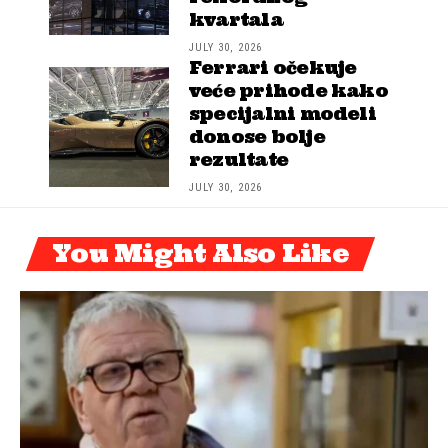
kvartala
JULY 30, 2026
Ferrari očekuje
veće prihode kako
specijalni modeli
donose bolje
rezultate
JULY 30, 2026
You Might Also Like