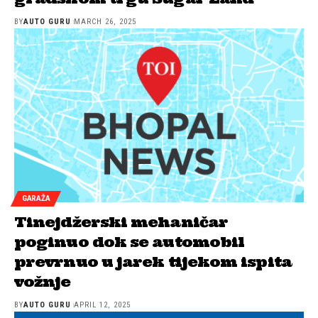
BY
AUTO GURU
MARCH 26, 2025
GARAŽA
Tinejdžerski mehaničar
poginuo dok se automobil
prevrnuo u jarek tijekom ispita
vožnje
BY
AUTO GURU
APRIL 12, 2025