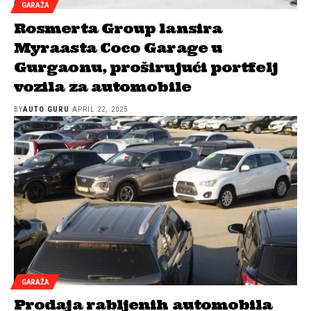
GARAŽA
Rosmerta Group lansira
Myraasta Coco Garage u
Gurgaonu, proširujući portfelj
vozila za automobile
BY
AUTO GURU
APRIL 22, 2025
GARAŽA
Prodaja rabljenih automobila