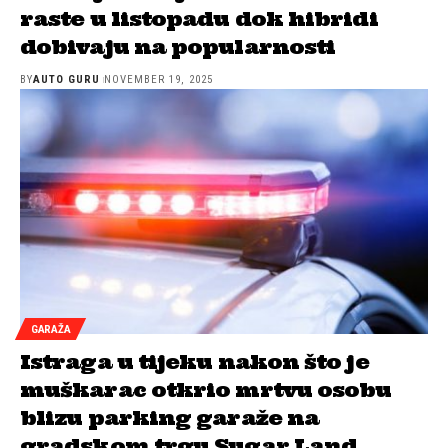
raste u listopadu dok hibridi
dobivaju na popularnosti
BY
AUTO GURU
NOVEMBER 19, 2025
GARAŽA
Istraga u tijeku nakon što je
muškarac otkrio mrtvu osobu
blizu parking garaže na
gradskom trgu Sugar Land