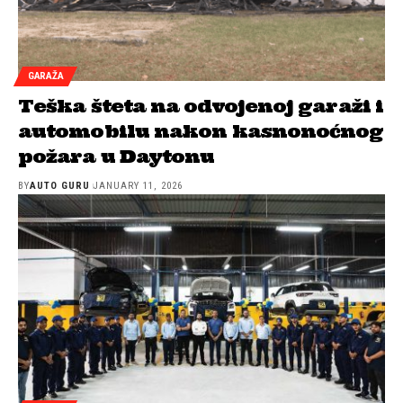
GARAŽA
Teška šteta na odvojenoj garaži i
automobilu nakon kasnonoćnog
požara u Daytonu
BY
AUTO GURU
JANUARY 11, 2026