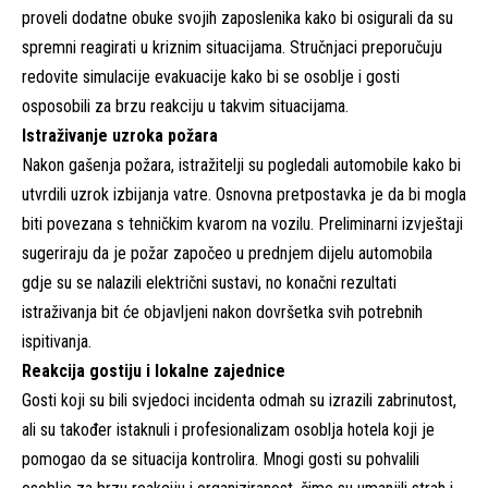
proveli dodatne obuke svojih zaposlenika kako bi osigurali da su
spremni reagirati u kriznim situacijama. Stručnjaci preporučuju
redovite simulacije evakuacije kako bi se osoblje i gosti
osposobili za brzu reakciju u takvim situacijama.
Istraživanje uzroka požara
Nakon gašenja požara, istražitelji su pogledali automobile kako bi
utvrdili uzrok izbijanja vatre. Osnovna pretpostavka je da bi mogla
biti povezana s tehničkim kvarom na vozilu. Preliminarni izvještaji
sugeriraju da je požar započeo u prednjem dijelu automobila
gdje su se nalazili električni sustavi, no konačni rezultati
istraživanja bit će objavljeni nakon dovršetka svih potrebnih
ispitivanja.
Reakcija gostiju i lokalne zajednice
Gosti koji su bili svjedoci incidenta odmah su izrazili zabrinutost,
ali su također istaknuli i profesionalizam osoblja hotela koji je
pomogao da se situacija kontrolira. Mnogi gosti su pohvalili