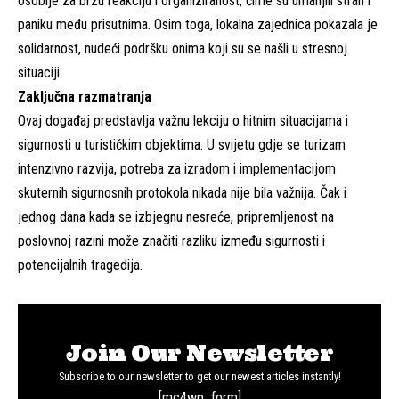
osoblje za brzu reakciju i organiziranost, čime su umanjili strah i
paniku među prisutnima. Osim toga, lokalna zajednica pokazala je
solidarnost, nudeći podršku onima koji su se našli u stresnoj
situaciji.
Zaključna razmatranja
Ovaj događaj predstavlja važnu lekciju o hitnim situacijama i
sigurnosti u turističkim objektima. U svijetu gdje se turizam
intenzivno razvija, potreba za izradom i implementacijom
skuternih sigurnosnih protokola nikada nije bila važnija. Čak i
jednog dana kada se izbjegnu nesreće, pripremljenost na
poslovnoj razini može značiti razliku između sigurnosti i
potencijalnih tragedija.
Join Our Newsletter
Subscribe to our newsletter to get our newest articles instantly!
[mc4wp_form]