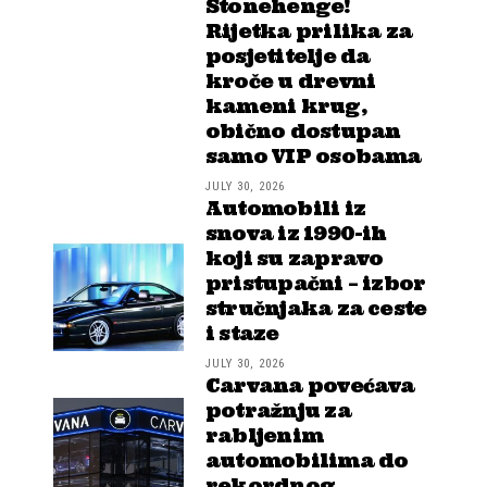
Stonehenge!
Rijetka prilika za
posjetitelje da
kroče u drevni
kameni krug,
obično dostupan
samo VIP osobama
JULY 30, 2026
Automobili iz
snova iz 1990-ih
koji su zapravo
pristupačni – izbor
stručnjaka za ceste
i staze
JULY 30, 2026
Carvana povećava
potražnju za
rabljenim
automobilima do
rekordnog