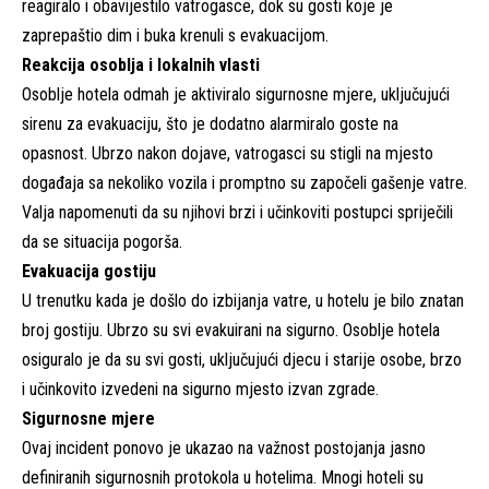
reagiralo i obavijestilo vatrogasce, dok su gosti koje je
zaprepaštio dim i buka krenuli s evakuacijom.
Reakcija osoblja i lokalnih vlasti
Osoblje hotela odmah je aktiviralo sigurnosne mjere, uključujući
sirenu za evakuaciju, što je dodatno alarmiralo goste na
opasnost. Ubrzo nakon dojave, vatrogasci su stigli na mjesto
događaja sa nekoliko vozila i promptno su započeli gašenje vatre.
Valja napomenuti da su njihovi brzi i učinkoviti postupci spriječili
da se situacija pogorša.
Evakuacija gostiju
U trenutku kada je došlo do izbijanja vatre, u hotelu je bilo znatan
broj gostiju. Ubrzo su svi evakuirani na sigurno. Osoblje hotela
osiguralo je da su svi gosti, uključujući djecu i starije osobe, brzo
i učinkovito izvedeni na sigurno mjesto izvan zgrade.
Sigurnosne mjere
Ovaj incident ponovo je ukazao na važnost postojanja jasno
definiranih sigurnosnih protokola u hotelima. Mnogi hoteli su