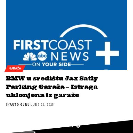
GARAŽA
BMW u središtu Jax Satly
Parking Garaža – Istraga
uklonjena iz garaže
BY
AUTO GURU
JUNE 26, 2025