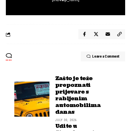
Leave a Comment
Zašto je teže
prepoznati
prijevare s
rabljenim
automobilima
danas
JULY 30, 2026
Uđite u