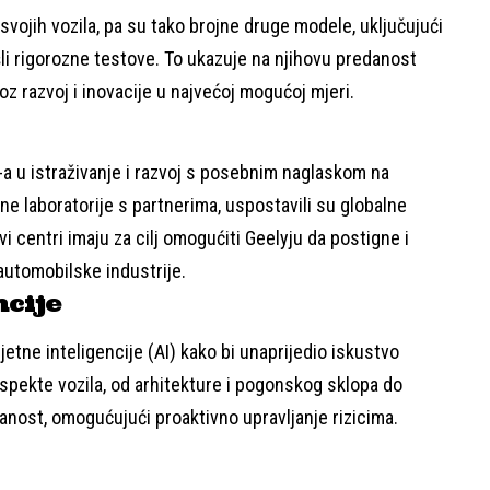
svojih vozila, pa su tako brojne druge modele, uključujući
li rigorozne testove. To ukazuje na njihovu predanost
z razvoj i inovacije u najvećoj mogućoj mjeri.
B-a u istraživanje i razvoj s posebnim naglaskom na
ne laboratorije s partnerima, uspostavili su globalne
vi centri imaju za cilj omogućiti Geelyju da postigne i
automobilske industrije.
ncije
etne inteligencije (AI) kako bi unaprijedio iskustvo
e aspekte vozila, od arhitekture i pogonskog sklopa do
anost, omogućujući proaktivno upravljanje rizicima.