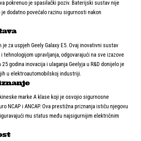
va pokrenuo je spasilački poziv. Baterijski sustav nije
o je dodatno povećalo razinu sigurnosti nakon
tava
 je za uspjeh Geely Galaxy E5. Ovaj inovativni sustav
 i tehnologijom upravljanja, odgovarajući na sve izazove
h 25 godina inovacija i ulaganja Geelyja u R&D donijelo je
ih u elektroautomobilskoj industriji.
iznanje
V kineske marke A klase koji je osvojio sigurnosne
 Euro NCAP i ANCAP. Ova prestižna priznanja ističu njegovu
osiguravajući mu status među najsigurnijim električnim
ost