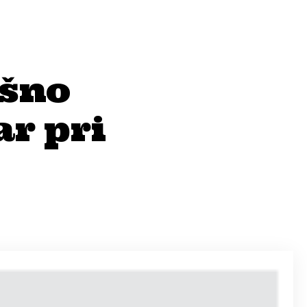
ešno
ar pri