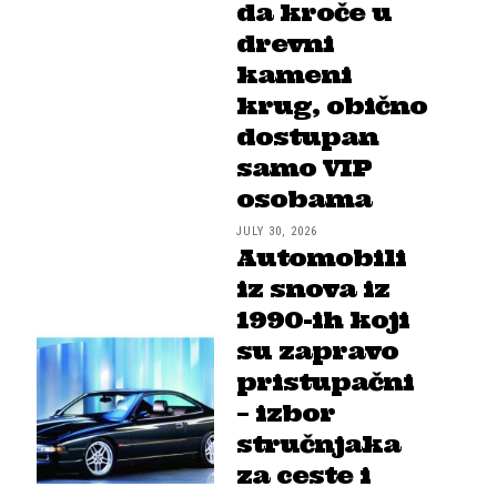
da kroče u
drevni
kameni
krug, obično
dostupan
samo VIP
osobama
JULY 30, 2026
Automobili
iz snova iz
1990-ih koji
su zapravo
pristupačni
– izbor
stručnjaka
za ceste i