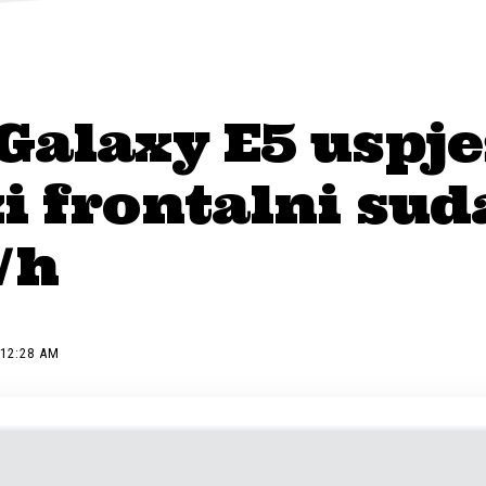
Galaxy E5 uspj
i frontalni sud
/h
 12:28 AM