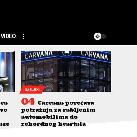
VIDEO
RABLJENI
ova
Carvana povećava
avo
potražnju za rabljenim
automobilima do
taze
rekordnog kvartala