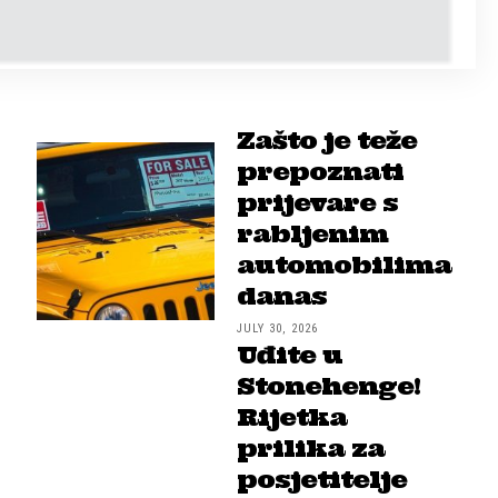
Zašto je teže
prepoznati
prijevare s
rabljenim
automobilima
danas
JULY 30, 2026
Uđite u
Stonehenge!
Rijetka
prilika za
posjetitelje