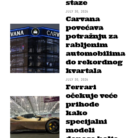
staze
JULY 30, 2026
Carvana
povećava
potražnju za
rabljenim
automobilima
do rekordnog
kvartala
JULY 30, 2026
Ferrari
očekuje veće
prihode
kako
specijalni
modeli