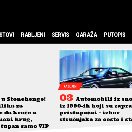
STOVI
RABLJENI
SERVIS
GARAŽA
PUTOPIS
RABLJENI
 u Stonehenge!
Automobili iz sn
ilika za
iz 1990-ih koji su zapr
je da kroče u
pristupačni – izbor
meni krug,
stručnjaka za ceste i s
stupan samo VIP