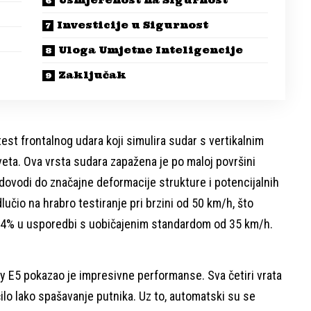
Usmjerenost na Sigurnost
Investicije u Sigurnost
Uloga Umjetne Inteligencije
Zaključak
est frontalnog udara koji simulira sudar s vertikalnim
rveta. Ova vrsta sudara zapažena je po maloj površini
 dovodi do značajne deformacije strukture i potencijalnih
učio na hrabro testiranje pri brzini od 50 km/h, što
04% u usporedbi s uobičajenim standardom od 35 km/h.
xy E5 pokazao je impresivne performanse. Sva četiri vrata
ćilo lako spašavanje putnika. Uz to, automatski su se