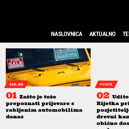
NASLOVNICA
AKTUALNO
TE
RABLJENI
PUTOPIS
Zašto je teže
Uđite
prepoznati prijevare s
Rijetka pr
rabljenim automobilima
posjetitel
danas
drevni ka
obično do