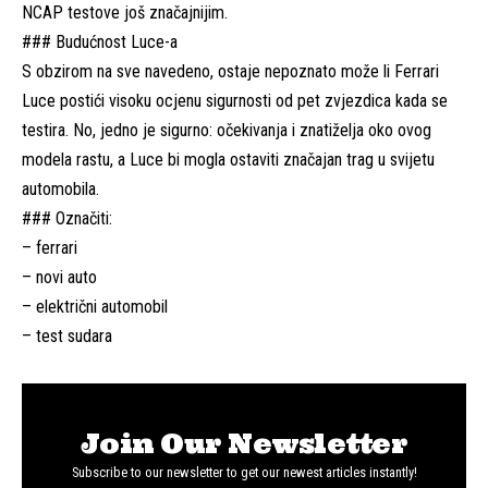
NCAP testove još značajnijim.
### Budućnost Luce-a
S obzirom na sve navedeno, ostaje nepoznato može li Ferrari
Luce postići visoku ocjenu sigurnosti od pet zvjezdica kada se
testira. No, jedno je sigurno: očekivanja i znatiželja oko ovog
modela rastu, a Luce bi mogla ostaviti značajan trag u svijetu
automobila.
### Označiti:
–
ferrari
–
novi auto
–
električni automobil
–
test sudara
Join Our Newsletter
Subscribe to our newsletter to get our newest articles instantly!