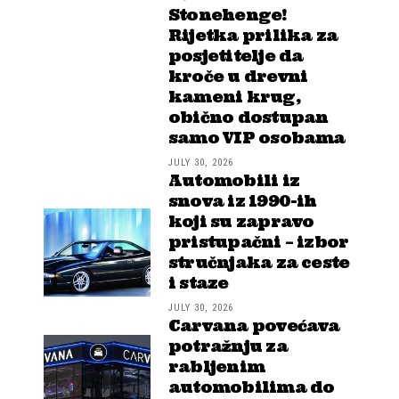
Stonehenge!
Rijetka prilika za
posjetitelje da
kroče u drevni
kameni krug,
obično dostupan
samo VIP osobama
JULY 30, 2026
Automobili iz
snova iz 1990-ih
koji su zapravo
pristupačni – izbor
stručnjaka za ceste
i staze
JULY 30, 2026
Carvana povećava
potražnju za
rabljenim
automobilima do