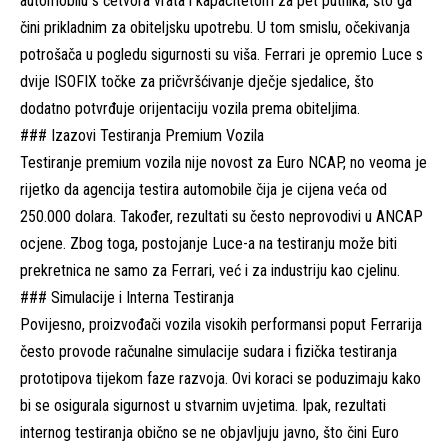
automobilu s četvora vrata i kapacitetom za pet putnika, što ga
čini prikladnim za obiteljsku upotrebu. U tom smislu, očekivanja
potrošača u pogledu sigurnosti su viša. Ferrari je opremio Luce s
dvije ISOFIX točke za pričvršćivanje dječje sjedalice, što
dodatno potvrđuje orijentaciju vozila prema obiteljima.
### Izazovi Testiranja Premium Vozila
Testiranje premium vozila nije novost za Euro NCAP, no veoma je
rijetko da agencija testira automobile čija je cijena veća od
250.000 dolara. Također, rezultati su često neprovodivi u ANCAP
ocjene. Zbog toga, postojanje Luce-a na testiranju može biti
prekretnica ne samo za Ferrari, već i za industriju kao cjelinu.
### Simulacije i Interna Testiranja
Povijesno, proizvođači vozila visokih performansi poput Ferrarija
često provode računalne simulacije sudara i fizička testiranja
prototipova tijekom faze razvoja. Ovi koraci se poduzimaju kako
bi se osigurala sigurnost u stvarnim uvjetima. Ipak, rezultati
internog testiranja obično se ne objavljuju javno, što čini Euro