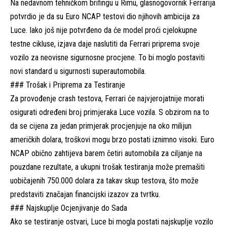
Na nedavnom tehničkom brifingu u Rimu, glasnogovornik Ferrarija
potvrdio je da su Euro NCAP testovi dio njihovih ambicija za
Luce. Iako još nije potvrđeno da će model proći cjelokupne
testne cikluse, izjava daje naslutiti da Ferrari priprema svoje
vozilo za neovisne sigurnosne procjene. To bi moglo postaviti
novi standard u sigurnosti superautomobila.
### Trošak i Priprema za Testiranje
Za provođenje crash testova, Ferrari će najvjerojatnije morati
osigurati određeni broj primjeraka Luce vozila. S obzirom na to
da se cijena za jedan primjerak procjenjuje na oko milijun
američkih dolara, troškovi mogu brzo postati iznimno visoki. Euro
NCAP obično zahtijeva barem četiri automobila za ciljanje na
pouzdane rezultate, a ukupni trošak testiranja može premašiti
uobičajenih 750.000 dolara za takav skup testova, što može
predstaviti značajan financijski izazov za tvrtku.
### Najskuplje Ocjenjivanje do Sada
Ako se testiranje ostvari, Luce bi mogla postati najskuplje vozilo