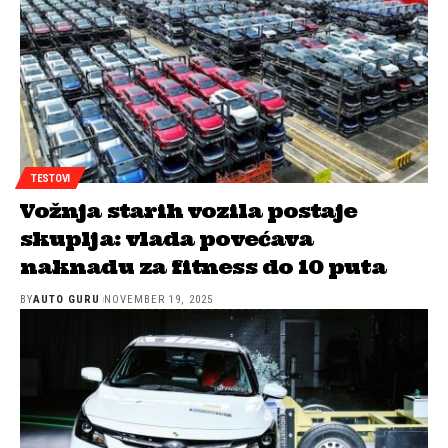
TESTOVI
Vožnja starih vozila postaje
skuplja: vlada povećava
naknadu za fitness do 10 puta
BY
AUTO GURU
NOVEMBER 19, 2025