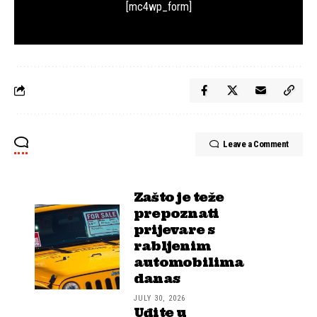
[mc4wp_form]
Leave a Comment
Zašto je teže
prepoznati
prijevare s
rabljenim
automobilima
danas
JULY 30, 2026
Uđite u