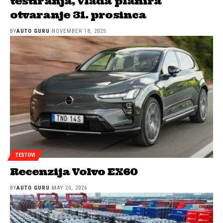
testiranja, Vlada planira
otvaranje 31. prosinca
BY
AUTO GURU
NOVEMBER 18, 2025
TESTOVI
Recenzija Volvo EX60
BY
AUTO GURU
MAY 20, 2026