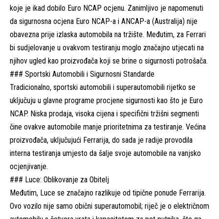
koje je ikad dobilo Euro NCAP ocjenu. Zanimljivo je napomenuti
da sigurnosna ocjena Euro NCAP-a i ANCAP-a (Australija) nije
obavezna prije izlaska automobila na tržište. Međutim, za Ferrari
bi sudjelovanje u ovakvom testiranju moglo značajno utjecati na
njihov ugled kao proizvođača koji se brine o sigurnosti potrošača.
### Sportski Automobili i Sigurnosni Standarde
Tradicionalno, sportski automobili i superautomobili rijetko se
uključuju u glavne programe procjene sigurnosti kao što je Euro
NCAP. Niska prodaja, visoka cijena i specifični tržišni segmenti
čine ovakve automobile manje prioritetnima za testiranje. Većina
proizvođača, uključujući Ferrarija, do sada je radije provodila
interna testiranja umjesto da šalje svoje automobile na vanjsko
ocjenjivanje.
### Luce: Oblikovanje za Obitelj
Međutim, Luce se značajno razlikuje od tipične ponude Ferrarija.
Ovo vozilo nije samo obični superautomobil; riječ je o električnom