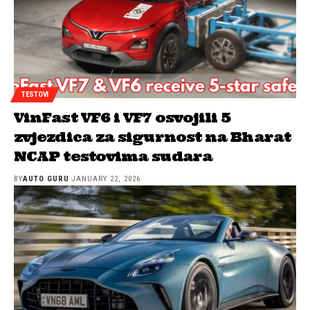
TESTOVI
VinFast VF6 i VF7 osvojili 5
zvjezdica za sigurnost na Bharat
NCAP testovima sudara
BY
AUTO GURU
JANUARY 22, 2026