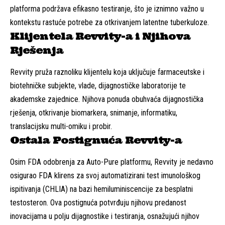
platforma podržava efikasno testiranje, što je iznimno važno u
kontekstu rastuće potrebe za otkrivanjem latentne tuberkuloze.
Klijentela Revvity-a i Njihova
Rješenja
Revvity pruža raznoliku klijentelu koja uključuje farmaceutske i
biotehničke subjekte, vlade, dijagnostičke laboratorije te
akademske zajednice. Njihova ponuda obuhvaća dijagnostička
rješenja, otkrivanje biomarkera, snimanje, informatiku,
translacijsku multi-omiku i probir.
Ostala Postignuća Revvity-a
Osim FDA odobrenja za Auto-Pure platformu, Revvity je nedavno
osigurao FDA klirens za svoj automatizirani test imunološkog
ispitivanja (CHLIA) na bazi hemiluminiscencije za besplatni
testosteron. Ova postignuća potvrđuju njihovu predanost
inovacijama u polju dijagnostike i testiranja, osnažujući njihov