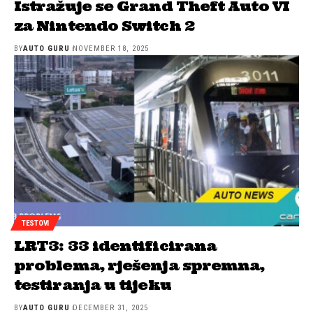
Istražuje se Grand Theft Auto VI
za Nintendo Switch 2
BY
AUTO GURU
NOVEMBER 18, 2025
TESTOVI
LRT3: 33 identificirana
problema, rješenja spremna,
testiranja u tijeku
BY
AUTO GURU
DECEMBER 31, 2025