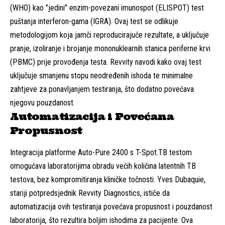
(WHO) kao "jedini" enzim-povezani imunospot (ELISPOT) test
puštanja interferon-gama (IGRA). Ovaj test se odlikuje
metodologijom koja jamči reproducirajuće rezultate, a uključuje
pranje, izoliranje i brojanje mononuklearnih stanica periferne krvi
(PBMC) prije provođenja testa. Revvity navodi kako ovaj test
uključuje smanjenu stopu neodređenih ishoda te minimalne
zahtjeve za ponavljanjem testiranja, što dodatno povećava
njegovu pouzdanost.
Automatizacija i Povećana
Propusnost
Integracija platforme Auto-Pure 2400 s T-Spot.TB testom
omogućava laboratorijima obradu većih količina latentnih TB
testova, bez kompromitiranja kliničke točnosti. Yves Dubaquie,
stariji potpredsjednik Revvity Diagnostics, ističe da
automatizacija ovih testiranja povećava propusnost i pouzdanost
laboratorija, što rezultira boljim ishodima za pacijente. Ova