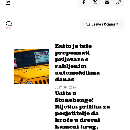
Leave a Comment
Zašto je teže
prepoznati
prijevare s
rabljenim
automobilima
danas
JULY 30, 2026
Uđite u
Stonehenge!
Rijetka prilika za
posjetitelje da
kroče u drevni
kameni krug,