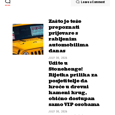
Leave a Comment
Zašto je teže
prepoznati
prijevare s
rabljenim
automobilima
danas
JULY 30, 2026
Uđite u
Stonehenge!
Rijetka prilika za
posjetitelje da
kroče u drevni
kameni krug,
obično dostupan
samo VIP osobama
JULY 30, 2026