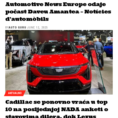
Automotive News Europe odaje
počast Daveu Amantea – Notícies
d’automòbils
BY
AUTO GURU
JUNE 12, 2025
AKTUALNO
Cadillac se ponovno vraća u top
10 na posljednjoj NADA anketi o
stavovima dilera, dok Lexus