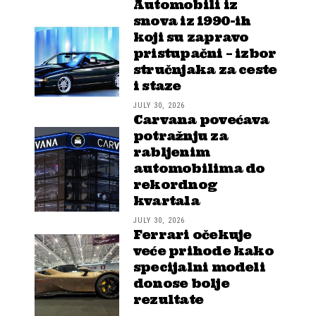
Automobili iz
snova iz 1990-ih
koji su zapravo
pristupačni – izbor
stručnjaka za ceste
i staze
JULY 30, 2026
Carvana povećava
potražnju za
rabljenim
automobilima do
rekordnog
kvartala
JULY 30, 2026
Ferrari očekuje
veće prihode kako
specijalni modeli
donose bolje
rezultate