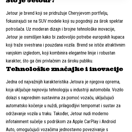
Što je Jetour?
Jetour je brend koji se pridružuje Cheryjevom portfelju,
fokusirajući se na SUV modele koji su pogodniji za širok spektar
potrošača. Uz moderan dizajn i brojne tehnološke inovacije,
Jetour je osmišljen kako bi zadovoljio potrebe europskih kupaca
koji traže svestrana i pouzdana vozila. Brend se ističe atraktivnim
vanjskim izgledom, koji kombinira elegantne linije i robustan
karakter, što ga čini privlačnim za široku publiku.
Tehnološke značajke i inovacije
Jedna od najvažnijih karakteristika Jetoura je njegova oprema,
koja uključuje najnoviju tehnologiju u industriji automobila. Vozilo
dolazi s naprednim sustavima za pomoć vozaču, uključujući
automatsko kočenje u nuždi, prilagodljivi tempomat i sustav za
održavanje vozila u traku. Također, Jetour nudi moderno
infotainment sučelje s podrškom za Apple CarPlay i Android
Auto, omogućujući vozačima jednostavno povezivanje s