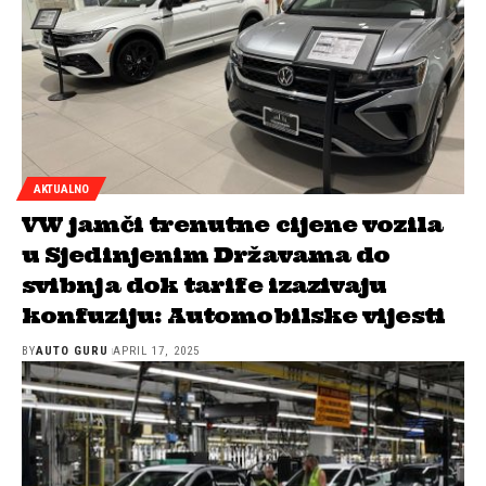
AKTUALNO
VW jamči trenutne cijene vozila
u Sjedinjenim Državama do
svibnja dok tarife izazivaju
konfuziju: Automobilske vijesti
BY
AUTO GURU
APRIL 17, 2025