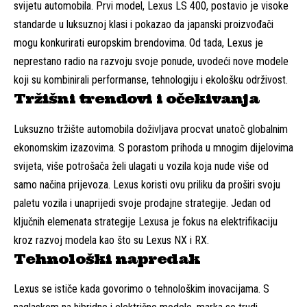
svijetu automobila. Prvi model, Lexus LS 400, postavio je visoke
standarde u luksuznoj klasi i pokazao da japanski proizvođači
mogu konkurirati europskim brendovima. Od tada, Lexus je
neprestano radio na razvoju svoje ponude, uvodeći nove modele
koji su kombinirali performanse, tehnologiju i ekološku održivost.
Tržišni trendovi i očekivanja
Luksuzno tržište automobila doživljava procvat unatoč globalnim
ekonomskim izazovima. S porastom prihoda u mnogim dijelovima
svijeta, više potrošača želi ulagati u vozila koja nude više od
samo načina prijevoza. Lexus koristi ovu priliku da proširi svoju
paletu vozila i unaprijedi svoje prodajne strategije. Jedan od
ključnih elemenata strategije Lexusa je fokus na elektrifikaciju
kroz razvoj modela kao što su Lexus NX i RX.
Tehnološki napredak
Lexus se ističe kada govorimo o tehnološkim inovacijama. S