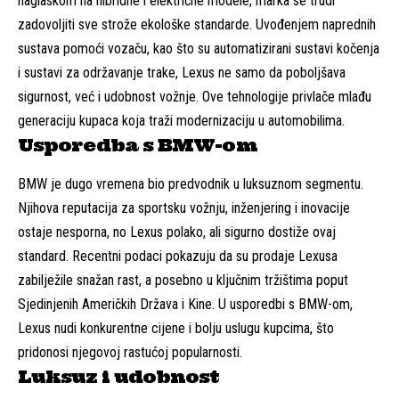
naglaskom na hibridne i električne modele, marka se trudi
zadovoljiti sve strože ekološke standarde. Uvođenjem naprednih
sustava pomoći vozaču, kao što su automatizirani sustavi kočenja
i sustavi za održavanje trake, Lexus ne samo da poboljšava
sigurnost, već i udobnost vožnje. Ove tehnologije privlače mlađu
generaciju kupaca koja traži modernizaciju u automobilima.
Usporedba s BMW-om
BMW je dugo vremena bio predvodnik u luksuznom segmentu.
Njihova reputacija za sportsku vožnju, inženjering i inovacije
ostaje nesporna, no Lexus polako, ali sigurno dostiže ovaj
standard. Recentni podaci pokazuju da su prodaje Lexusa
zabilježile snažan rast, a posebno u ključnim tržištima poput
Sjedinjenih Američkih Država i Kine. U usporedbi s BMW-om,
Lexus nudi konkurentne cijene i bolju uslugu kupcima, što
pridonosi njegovoj rastućoj popularnosti.
Luksuz i udobnost