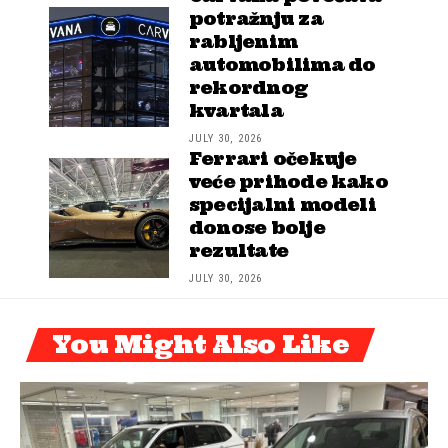
potražnju za
rabljenim
automobilima do
rekordnog
kvartala
JULY 30, 2026
Ferrari očekuje
veće prihode kako
specijalni modeli
donose bolje
rezultate
JULY 30, 2026
You Might Also Like