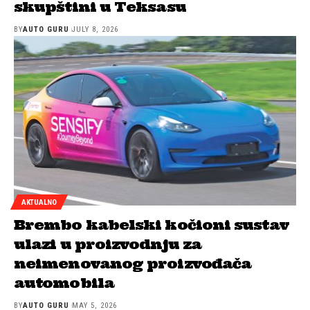
skupštini u Teksasu
BY
AUTO GURU
JULY 8, 2026
AKTUALNO
Brembo kabelski kočioni sustav
ulazi u proizvodnju za
neimenovanog proizvođača
automobila
BY
AUTO GURU
MAY 5, 2026