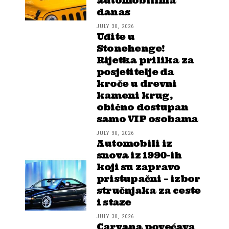
automobilima
danas
JULY 30, 2026
Uđite u
Stonehenge!
Rijetka prilika za
posjetitelje da
kroče u drevni
kameni krug,
obično dostupan
samo VIP osobama
JULY 30, 2026
Automobili iz
snova iz 1990-ih
koji su zapravo
pristupačni – izbor
stručnjaka za ceste
i staze
JULY 30, 2026
Carvana povećava