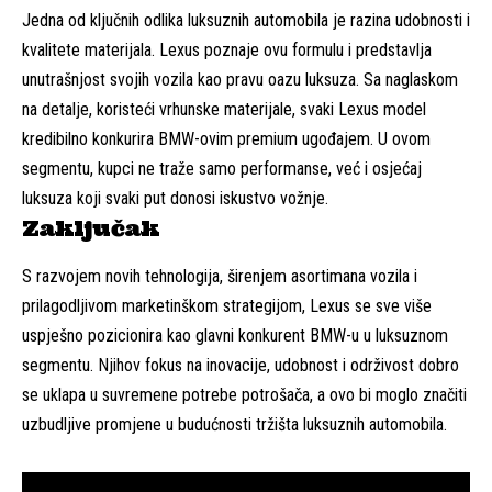
Jedna od ključnih odlika luksuznih automobila je razina udobnosti i
kvalitete materijala. Lexus poznaje ovu formulu i predstavlja
unutrašnjost svojih vozila kao pravu oazu luksuza. Sa naglaskom
na detalje, koristeći vrhunske materijale, svaki Lexus model
kredibilno konkurira BMW-ovim premium ugođajem. U ovom
segmentu, kupci ne traže samo performanse, već i osjećaj
luksuza koji svaki put donosi iskustvo vožnje.
Zaključak
S razvojem novih tehnologija, širenjem asortimana vozila i
prilagodljivom marketinškom strategijom, Lexus se sve više
uspješno pozicionira kao glavni konkurent BMW-u u luksuznom
segmentu. Njihov fokus na inovacije, udobnost i održivost dobro
se uklapa u suvremene potrebe potrošača, a ovo bi moglo značiti
uzbudljive promjene u budućnosti tržišta luksuznih automobila.