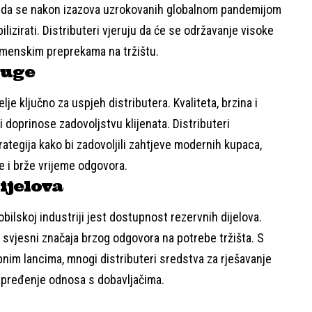
ju da se nakon izazova uzrokovanih globalnom pandemijom
ilizirati. Distributeri vjeruju da će se održavanje visoke
remenskim preprekama na tržištu.
luge
lje ključno za uspjeh distributera. Kvaliteta, brzina i
i doprinose zadovoljstvu klijenata. Distributeri
trategija kako bi zadovoljili zahtjeve modernih kupaca,
e i brže vrijeme odgovora.
ijelova
ilskoj industriji jest dostupnost rezervnih dijelova.
i svjesni značaja brzog odgovora na potrebe tržišta. S
nim lancima, mnogi distributeri sredstva za rješavanje
napređenje odnosa s dobavljačima.