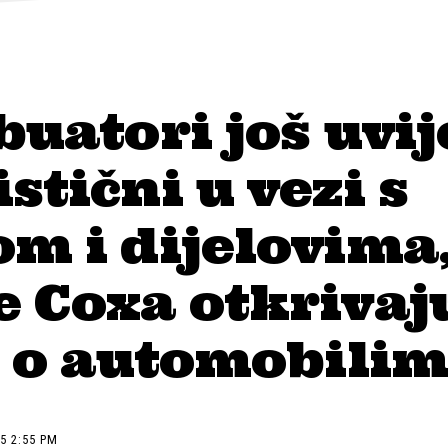
buatori još uvi
stični u vezi s
m i dijelovima
e Coxa otkrivaj
i o automobili
5 2:55 PM