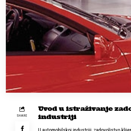
Uvod u istraživanje zad
industriji
SHARE
U automobilskoj industriji, zadovoljstvo klij