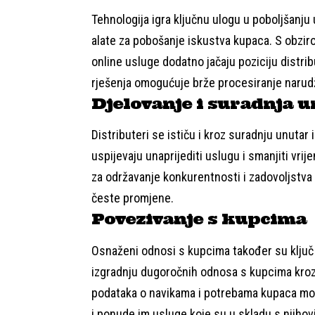
Tehnologija igra ključnu ulogu u poboljšanju 
alate za pobošanje iskustva kupaca. S obzirom
online usluge dodatno jačaju poziciju distri
rješenja omogućuje brže procesiranje narudžb
Djelovanje i suradnja u
Distributeri se ističu i kroz suradnju unutar
uspijevaju unaprijediti uslugu i smanjiti vr
za održavanje konkurentnosti i zadovoljstva
česte promjene.
Povezivanje s kupcima
Osnaženi odnosi s kupcima također su ključ 
izgradnju dugoročnih odnosa s kupcima kroz
podataka o navikama i potrebama kupaca može
i ponude im usluge koje su u skladu s njihov