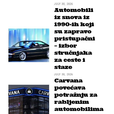
JULY 30, 2026
Automobili
iz snova iz
1990-ih koji
su zapravo
pristupačni
– izbor
stručnjaka
za ceste i
staze
JULY 30, 2026
Carvana
povećava
potražnju za
rabljenim
automobilima