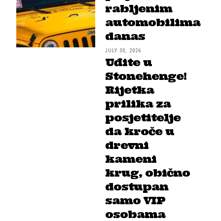
rabljenim
automobilima
danas
JULY 30, 2026
Uđite u
Stonehenge!
Rijetka
prilika za
posjetitelje
da kroče u
drevni
kameni
krug, obično
dostupan
samo VIP
osobama