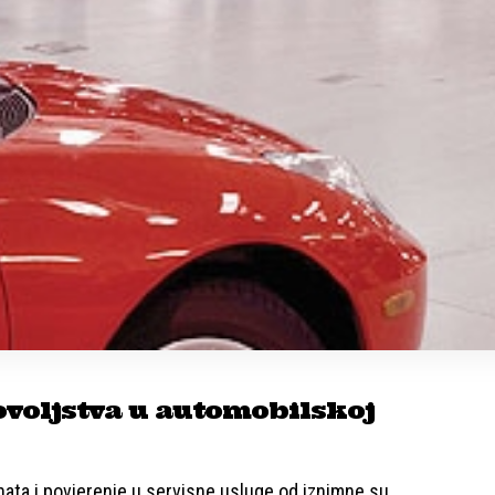
ovoljstva u automobilskoj
enata i povjerenje u servisne usluge od iznimne su