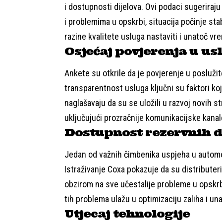
i dostupnosti dijelova. Ovi podaci sugerira
i problemima u opskrbi, situacija počinje stab
razine kvalitete usluga nastaviti i unatoč v
Osjećaj povjerenja u us
Ankete su otkrile da je povjerenje u poslužite
transparentnost usluga ključni su faktori koj
naglašavaju da su se uložili u razvoj novih s
uključujući prozračnije komunikacijske kanal
Dostupnost rezervnih d
Jedan od važnih čimbenika uspjeha u automob
Istraživanje Coxa pokazuje da su distributer
obzirom na sve učestalije probleme u opskrb
tih problema ulažu u optimizaciju zaliha i u
Utjecaj tehnologije