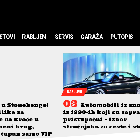
STOVI
RABLJENI
SERVIS
GARAŽA
PUTOPIS
RABLJENI
 u Stonehenge!
Automobili iz sn
ilika za
iz 1990-ih koji su zapr
je da kroče u
pristupačni – izbor
meni krug,
stručnjaka za ceste i s
stupan samo VIP