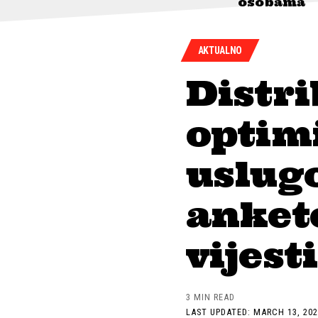
osobama
AKTUALNO
Distri
optimi
uslugo
anket
vijest
3 MIN READ
LAST UPDATED: MARCH 13, 202