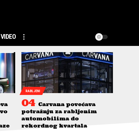
VIDEO
RABLJENI
ova
Carvana povećava
avo
potražnju za rabljenim
automobilima do
taze
rekordnog kvartala