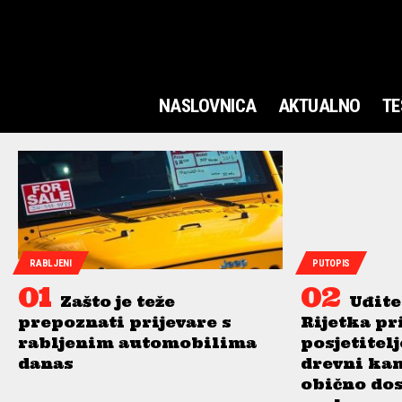
NASLOVNICA
AKTUALNO
TE
RABLJENI
PUTOPIS
Zašto je teže
Uđite
prepoznati prijevare s
Rijetka pr
rabljenim automobilima
posjetitel
danas
drevni ka
obično do