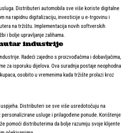
usluga. Distributeri automobila sve više koriste digitalne
 na rapidnu digitalizaciju, investicije u e-trgovinu i
butera na tržištu. Implementacija novih softverskih
i i bolje upravljanje zalihama.
nutar industrije
 industrije. Radeći zajedno s proizvođačima i dobavljačima,
ijeme za isporuku dijelova. Ova suradnja postaje neophodna
 kupaca, osobito u vremenima kada tržište prolazi kroz
uspjeha. Distributeri se sve više usredotočuju na
 personalizirane usluge i prilagođene ponude. Korištenje
 pomoći distributerima da bolje razumiju svoje klijente
im očekivanjima.