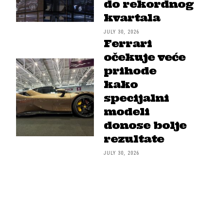
do rekordnog
kvartala
JULY 30, 2026
Ferrari
očekuje veće
prihode
kako
specijalni
modeli
donose bolje
rezultate
JULY 30, 2026