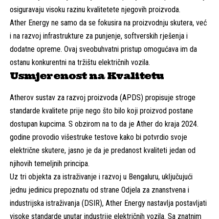
osiguravaju visoku razinu kvalitetete njegovih proizvoda.
Ather Energy ne samo da se fokusira na proizvodnju skutera, već
i na razvoj infrastrukture za punjenje, softverskih rješenja i
dodatne opreme. Ovaj sveobuhvatni pristup omogućava im da
ostanu konkurentni na tržištu električnih vozila.
Usmjerenost na Kvalitetu
Atherov sustav za razvoj proizvoda (APDS) propisuje stroge
standarde kvalitete prije nego što bilo koji proizvod postane
dostupan kupcima. S obzirom na to da je Ather do kraja 2024.
godine provodio višestruke testove kako bi potvrdio svoje
električne skutere, jasno je da je predanost kvaliteti jedan od
njihovih temeljnih principa.
Uz tri objekta za istraživanje i razvoj u Bengaluru, uključujući
jednu jedinicu prepoznatu od strane Odjela za znanstvena i
industrijska istraživanja (DSIR), Ather Energy nastavlja postavljati
visoke standarde unutar industrije električnih vozila. Sa znatnim