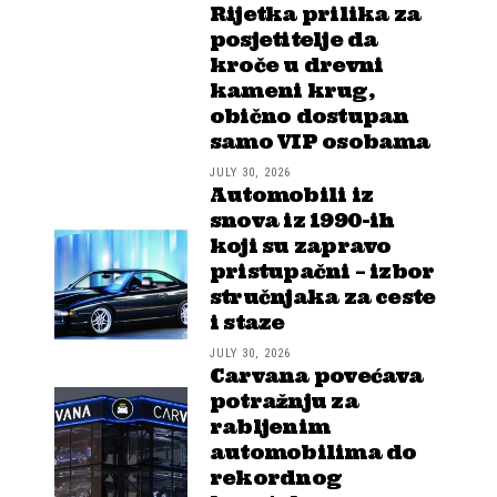
Rijetka prilika za
posjetitelje da
kroče u drevni
kameni krug,
obično dostupan
samo VIP osobama
JULY 30, 2026
Automobili iz
snova iz 1990-ih
koji su zapravo
pristupačni – izbor
stručnjaka za ceste
i staze
JULY 30, 2026
Carvana povećava
potražnju za
rabljenim
automobilima do
rekordnog