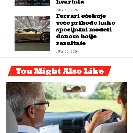
kvartala
JULY 30, 2026
Ferrari očekuje
veće prihode kako
specijalni modeli
donose bolje
rezultate
JULY 30, 2026
You Might Also Like