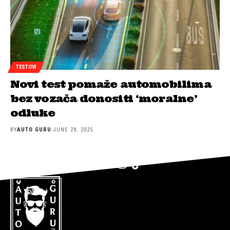
TESTOVI
Novi test pomaže automobilima
bez vozača donositi ‘moralne’
odluke
BY
AUTO GURU
JUNE 28, 2025