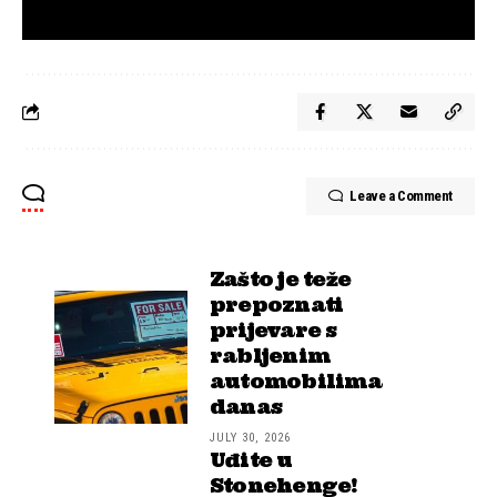
Leave a Comment
Zašto je teže
prepoznati
prijevare s
rabljenim
automobilima
danas
JULY 30, 2026
Uđite u
Stonehenge!