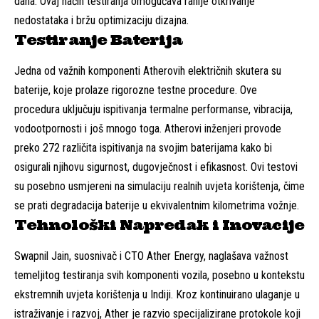
dana. Ovaj način testiranja omogućava ranije otkrivanje
nedostataka i bržu optimizaciju dizajna.
Testiranje Baterija
Jedna od važnih komponenti Atherovih električnih skutera su
baterije, koje prolaze rigorozne testne procedure. Ove
procedura uključuju ispitivanja termalne performanse, vibracija,
vodootpornosti i još mnogo toga. Atherovi inženjeri provode
preko 272 različita ispitivanja na svojim baterijama kako bi
osigurali njihovu sigurnost, dugovječnost i efikasnost. Ovi testovi
su posebno usmjereni na simulaciju realnih uvjeta korištenja, čime
se prati degradacija baterije u ekvivalentnim kilometrima vožnje.
Tehnološki Napredak i Inovacije
Swapnil Jain, suosnivač i CTO Ather Energy, naglašava važnost
temeljitog testiranja svih komponenti vozila, posebno u kontekstu
ekstremnih uvjeta korištenja u Indiji. Kroz kontinuirano ulaganje u
istraživanje i razvoj, Ather je razvio specijalizirane protokole koji