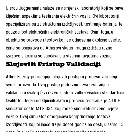
U srcu Juggernauta nalaze se namjenski laboratoriji koji se bave
ključnim aspektima testiranja električnih vozila. Ovi laboratoriji
specijalizirani su za strukturnu izdržljivost, testiranje baterija, te
pouzdanost električnih i elektroničkih sustava. Osim toga, u
objektu se provode i testovi koji se odnose na okolišne uvjete,
čime se osigurava da Atherovi skuteri mogu izdržati razne
izazove s kojima se suočavaju u stvarnim uvjetima vožnje.
Slojeviti Pristup Validaciji
Ather Energy primjenjuje slojeviti pristup u procesu validacije
svojih proizvoda. Ovaj pristup podrazumijeva testiranje i
validaciju u svakoj fazi razvoja, što rezultira visokim standardima
kvalitete. Jedan od ključnih alata u procesu testiranja je 4 DOF
simulator ceste MTS 334, koji može simulirati složene uvjete
vožnje. Ovaj simulator omogućava komprimiranje testova
izdržljivosti, koji bi inače trajali deset godina na cesti, u samo 15