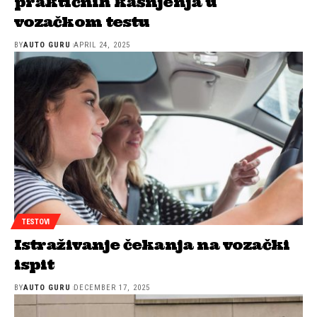
praktičnih kašnjenja u
vozačkom testu
BY
AUTO GURU
APRIL 24, 2025
TESTOVI
Istraživanje čekanja na vozački
ispit
BY
AUTO GURU
DECEMBER 17, 2025