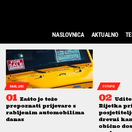
NASLOVNICA
AKTUALNO
TE
RABLJENI
PUTOPIS
Zašto je teže
Uđite
prepoznati prijevare s
Rijetka pr
rabljenim automobilima
posjetitel
danas
drevni ka
obično do