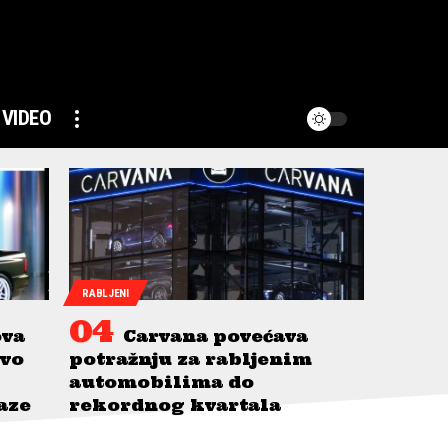
VIDEO
RABLJENI
ova
Carvana povećava
avo
potražnju za rabljenim
automobilima do
taze
rekordnog kvartala