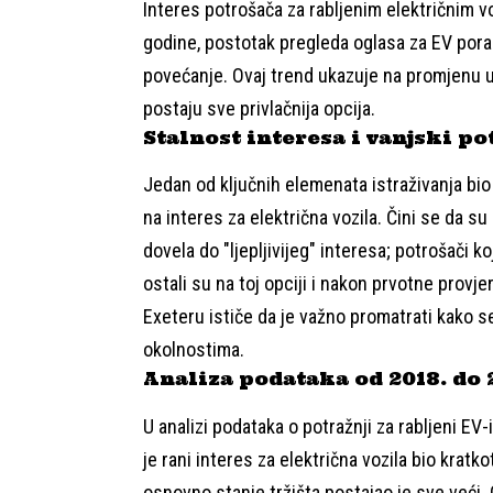
Interes potrošača za rabljenim električnim v
godine, postotak pregleda oglasa za EV pora
povećanje. Ovaj trend ukazuje na promjenu u
postaju sve privlačnija opcija.
Stalnost interesa i vanjski po
Jedan od ključnih elemenata istraživanja bio
na interes za električna vozila. Čini se da 
dovela do "ljepljivijeg" interesa; potrošači ko
ostali su na toj opciji i nakon prvotne provje
Exeteru ističe da je važno promatrati kako s
okolnostima.
Analiza podataka od 2018. do 
U analizi podataka o potražnji za rabljeni EV
je rani interes za električna vozila bio kratk
osnovno stanje tržišta postajao je sve veći. 