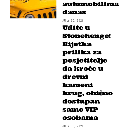
automobilima
danas
JULY 30, 2026
Uđite u
Stonehenge!
Rijetka
prilika za
posjetitelje
da kroče u
drevni
kameni
krug, obično
dostupan
samo VIP
osobama
JULY 30, 2026