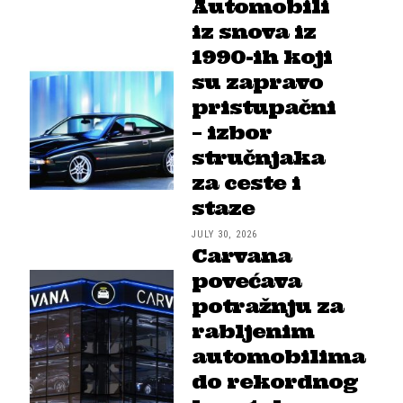
Automobili
iz snova iz
1990-ih koji
su zapravo
pristupačni
– izbor
stručnjaka
za ceste i
staze
JULY 30, 2026
Carvana
povećava
potražnju za
rabljenim
automobilima
do rekordnog