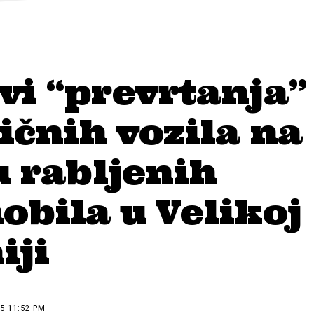
vi “prevrtanja”
ičnih vozila na
u rabljenih
bila u Velikoj
iji
5 11:52 PM