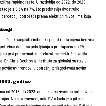
ozilima rapidno raste. U razdoblju od 2022. do 2023.
stao je s 3,5% na 7%, što predstavlja dvostruko
 percepciji potrošača prema električnim vozilima, koja
ticaji
 je učinak vanjskih čimbenika poput rasta cijena benzina
su potrebna dodatna poboljšanja u pristupačnosti EV-a
ji su prvi put razmatrali prelazak na električna vozila
re. Dr. Chris Boulton iz Instituta za globalni sustav u
e povijesni trendovi u potražnji prilagođavaju novim
2023. godine
-ima od 2018. do 2023. godine, istraživači su ustanovili da
otrajan. No, s vremenom, udio EV-a kada je u pitanju
Ovo ukazuje na činjenicu da su vozači u Velikoj Britaniji