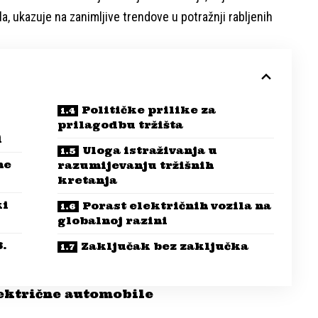
, ukazuje na zanimljive trendove u potražnji rabljenih
Političke prilike za
prilagodbu tržišta
i
Uloga istraživanja u
ne
razumijevanju tržišnih
kretanja
ki
Porast električnih vozila na
globalnoj razini
.
Zaključak bez zaključka
lektrične automobile