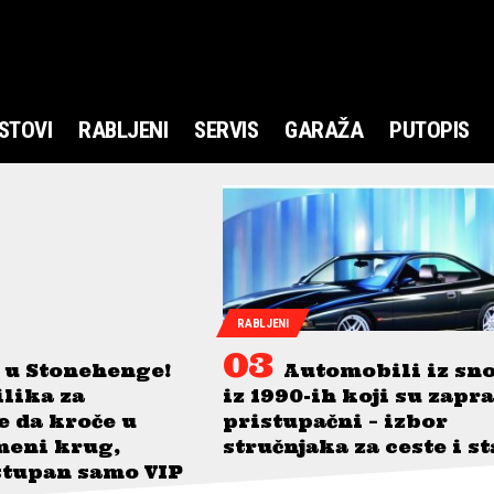
STOVI
RABLJENI
SERVIS
GARAŽA
PUTOPIS
RABLJENI
 u Stonehenge!
Automobili iz sn
ilika za
iz 1990-ih koji su zapr
je da kroče u
pristupačni – izbor
meni krug,
stručnjaka za ceste i s
stupan samo VIP