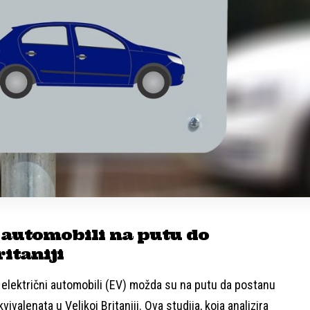
 automobili na putu do
itaniji
i električni automobili (EV) možda su na putu da postanu
vivalenata u Velikoj Britaniji. Ova studija, koja analizira