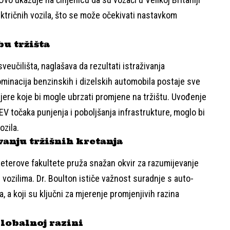
lektričnih vozila, što se može očekivati nastavkom
bu tržišta
eučilišta, naglašava da rezultati istraživanja
Dominacija benzinskih i dizelskih automobila postaje sve
mjere koje bi mogle ubrzati promjene na tržištu. Uvođenje
EV točaka punjenja i poboljšanja infrastrukture, moglo bi
ozila.
vanju tržišnih kretanja
 Exeterove fakultete pruža snažan okvir za razumijevanje
 vozilima. Dr. Boulton ističe važnost suradnje s auto-
 a koji su ključni za mjerenje promjenjivih razina
globalnoj razini