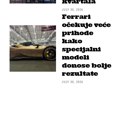
kvartala
JULY 30, 2026
Ferrari
očekuje veće
prihode
kako
specijalni
modeli
donose bolje
rezultate
JULY 30, 2026