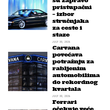
su zapravo
pristupačni
– izbor
stručnjaka
za ceste i
staze
JULY 30, 2026
Carvana
povećava
potražnju za
rabljenim
automobilima
do rekordnog
kvartala
JULY 30, 2026
Ferrari
očekuje veće