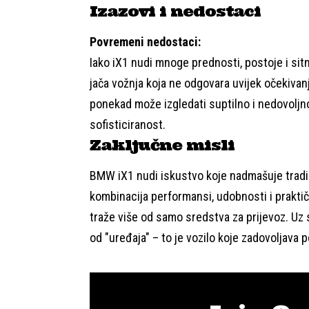
Izazovi i nedostaci
Povremeni nedostaci:
Iako iX1 nudi mnoge prednosti, postoje i sit
jača vožnja koja ne odgovara uvijek očekivan
ponekad može izgledati suptilno i nedovoljno
sofisticiranost.
Zaključne misli
BMW iX1 nudi iskustvo koje nadmašuje tradic
kombinacija performansi, udobnosti i prakti
traže više od samo sredstva za prijevoz. Uz s
od "uređaja" – to je vozilo koje zadovoljava