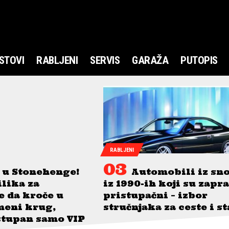
STOVI
RABLJENI
SERVIS
GARAŽA
PUTOPIS
RABLJENI
 u Stonehenge!
Automobili iz sn
ilika za
iz 1990-ih koji su zapr
je da kroče u
pristupačni – izbor
meni krug,
stručnjaka za ceste i s
stupan samo VIP