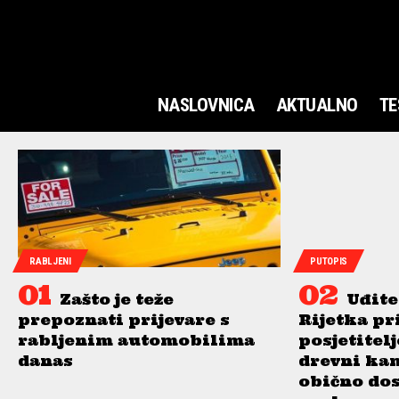
NASLOVNICA
AKTUALNO
TE
RABLJENI
PUTOPIS
Zašto je teže
Uđite
prepoznati prijevare s
Rijetka pr
rabljenim automobilima
posjetitel
danas
drevni ka
obično do