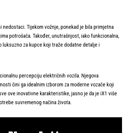
ni nedostaci. Tijekom vožnje, ponekad je bila primjetna
jima potrošača. Također, unutrašnjost, iako funkcionalna,
 luksuzno za kupce koji traže dodatne detalje i
ionalnu percepciju električnih vozila. Njegova
čnosti čini ga idealnim izborom za moderne vozače koji
ve ove inovativne karakteristike, jasno je da je iX1 više
 potrebe suvremenog načina života.