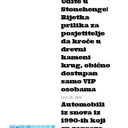
Uđite u
Stonehenge!
Rijetka
prilika za
posjetitelje
da kroče u
drevni
kameni
krug, obično
dostupan
samo VIP
osobama
JULY 30, 2026
Automobili
iz snova iz
1990-ih koji