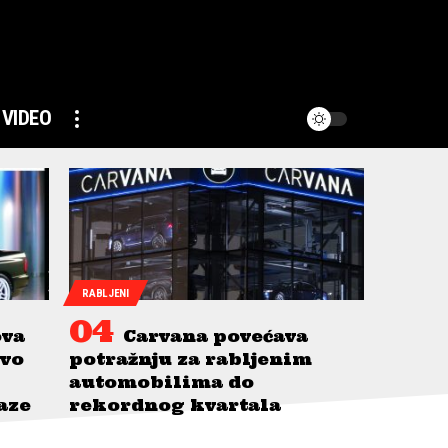
VIDEO
RABLJENI
ova
Carvana povećava
avo
potražnju za rabljenim
automobilima do
taze
rekordnog kvartala