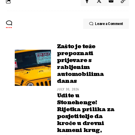
Leave a Comment
Zašto je teže
prepoznati
prijevare s
rabljenim
automobilima
danas
JULY 30, 2026
Uđite u
Stonehenge!
Rijetka prilika za
posjetitelje da
kroče u drevni
kameni krug,