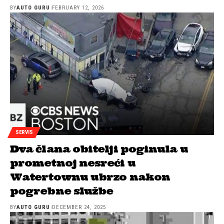
BY
AUTO GURU
FEBRUARY 12, 2026
SERVIS
Dva člana obitelji poginula u
prometnoj nesreći u
Watertownu ubrzo nakon
pogrebne službe
BY
AUTO GURU
DECEMBER 24, 2025