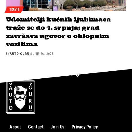
SERVIS
Udomitelji kućnih ljubimaca
traže se do 4. srpnja; grad
završava ugovor o oklopnim
vozilima
BY
AUTO GURU
JUNE 26, 2026
About
Contact
Join Us
Privacy Policy