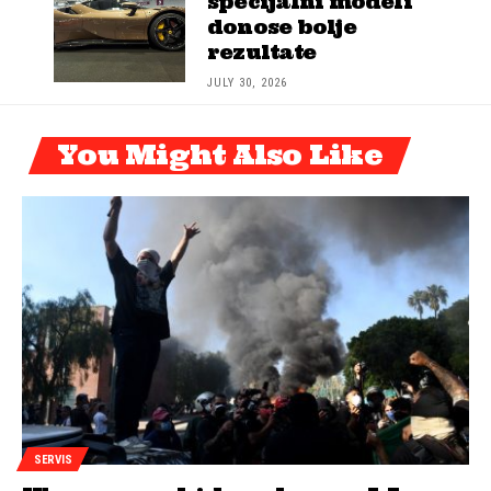
specijalni modeli
donose bolje
rezultate
JULY 30, 2026
You Might Also Like
SERVIS