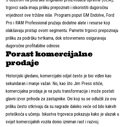
trgovci sada imaju priliku prepoznati i iskoristiti dugoročnu
vrijednost ove tržišne niše. Programi poput GM Endolve, Ford
Pro i RAM Professional pružaju dodatne alate i resurse koji
olakšavaju pristup ovom segmentu. Pametni trgovci prepoznaju
priliku za podršku tvrtkama, dok istovremeno osiguravaju
dugoročne profitabilne odnose.
Porast komercijalne
prodaje
Historijski gledano, komercijalni odjel često je bio viđen kao
sekundaran i manje važan. No, kao što Jim Press ističe,
komercijalna prodaja je na putu transformacije i može postati
glavni izvor prihoda za zastupnike. Oni koji su se odlučili za ovu
priliku često otkrivaju da su nagrade daleko veće od bilo kakvih
poteškoća u učenju. Iskustva trgovaca pokazuju kako je ulazak u
svijet komercijalnih vozila donio izniman rast i razvoj.