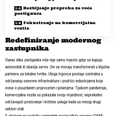
Razbijanje prepreka za veća
postignuća
Fokusiranje na komercijalna
vozila
Redefiniranje modernog
zastupnika
Danas slika zastupnika više nije samo mjesto gdje se kupuju
automobili ili obavlja servis. Oni se moraju transformirati u ključne
partnere za lokalne tvrtke. Uloga trgovca postaje centralna u
održavanju osnovne infrastrukture i podršci industrijama koje
ovise o pouzdanim prijevoznim rješenjima. Tijekom pandemije,
komercijalna vozila su pokazala svoju vrijednost, neprekidno
održavajući poslovanje i kritične usluge kada su mnogi drugi
sektori stali.
S obzirom na podršku originalnih proizvođača opreme (OEM),