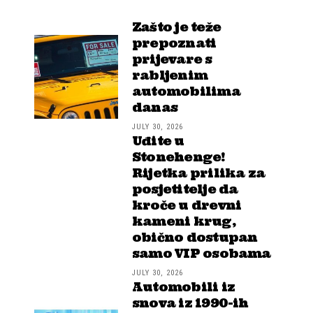
Zašto je teže
prepoznati
prijevare s
rabljenim
automobilima
danas
JULY 30, 2026
Uđite u
Stonehenge!
Rijetka prilika za
posjetitelje da
kroče u drevni
kameni krug,
obično dostupan
samo VIP osobama
JULY 30, 2026
Automobili iz
snova iz 1990-ih