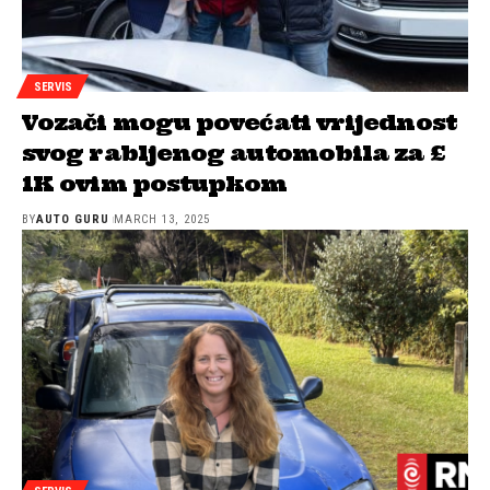
SERVIS
Vozači mogu povećati vrijednost
svog rabljenog automobila za £
1K ovim postupkom
BY
AUTO GURU
MARCH 13, 2025