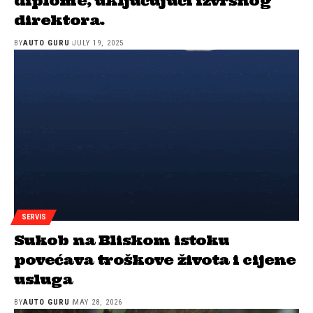
diplome, uključujući izvršnog
direktora.
BY
AUTO GURU
JULY 19, 2025
SERVIS
Sukob na Bliskom istoku
povećava troškove života i cijene
usluga
BY
AUTO GURU
MAY 28, 2026