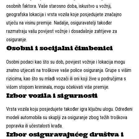
osobnih faktora. Vaše starosno doba, iskustvo u vožnji,
geografska lokacija i vrsta vozila koje posjedujete značajno
utječu na visinu premije. Nadalje, osiguravatelji također
razmatraju vašu povijest vožnje i dosadašnje zahtjeve za
osiguranje.
Osobni i socijalni čimbenici
Osobni podaci kao što su dob, povijest vožnje i lokacija mogu
znatno utjecati na troškove vaše police osiguranja. Grupe s višim
rizicima, kao što su mlađi vozači ili oni koji žive u područjima s
višom stopom kriminala, mogu očekivati više premije.
Izbor vozila i sigurnosti
Vrsta vozila koju posjedujete također igra ključnu ulogu. Određeni
modeli automobila su skuplji za osiguranje zbog težih troškova
popravka ili učestalosti krađa.
Izbor osiguravajućeg društva i