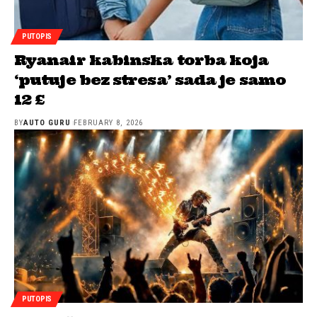
PUTOPIS
Ryanair kabinska torba koja
‘putuje bez stresa’ sada je samo
12 £
BY
AUTO GURU
FEBRUARY 8, 2026
PUTOPIS