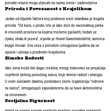
prirodni resursi mogu utjecati na razinu sreće i zadovoljstva.
Priroda i Povezanost s Krajolikom
Jedan od ključnih faktora koji pridonosi sreći Islanđana je bogata
priroda. "Od kuće, s posla, vrlo je lako doći do nacionalnog parka
ili otvorenih prostora na kojima možemo pješačiti, hodati uz
rijeku, obalu ili jezera", izjavila je Hrund Gunnsteinsdóttir, autorica
knjige
Innsæi
. Ova veza s prirodom omogućava ljudima da se
opuste i uživaju u predivnim krajolicima.
Zimske Radosti
Iako zima može biti duga i mračna, mnogi stanovnici se prisjećaju
svjetlosti ljetnog ponoćnog sunca, koje donosi radost i energiju.
U ovim sunčanim danima, poslodavci često organiziraju "odmore
na suncu", omogućujući zaposlenicima da se bave aktivnostima
na otvorenom.
Socijalna Sigurnost
Island se ponosi svojom snažnom mrežom socijalne sigurnosti