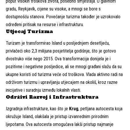
poput visokih troškova života, posebno smještaja. U glavnom
gradu, Reykjavík, cijene su visoke, a mnogi se bore s
dostupnošću stanova. Povećanje turizma također je uzrokovalo
određeni pritisak na resurse i infrastrukturu.
Utjecaj Turizma
Turizam je transformirao Island u posljednjem desetljeću,
privlačeći oko 2,3 milijuna posjetitelja godišnje, što je gotovo
dvostruko više nego 2015. Ova transformacija donijela je i
pozitivne i negativne posljedice, ali se mnogi građani slažu da su
ukupne koristi od turizma veće od troškova. Vlada aktivno radi na
održivom turizmu i upravljanju utjecajem na okoliš, kroz razne
inicijative i suradnju između lokalnih vlasti.
Održivi Razvoj i Infrastruktura
Izgradnja infrastrukture, kao što je
Krug
, petljana autocesta koja
okružuje Island, olakšala je pristup izvanrednim prirodnim
ljepotama. Ova autocesta omogućava lakši pristup najmanje