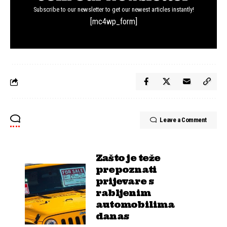
Subscribe to our newsletter to get our newest articles instantly!
[mc4wp_form]
Leave a Comment
Zašto je teže
prepoznati
prijevare s
rabljenim
automobilima
danas