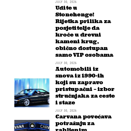
JULY 30, 2026
Uđite u
Stonehenge!
Rijetka prilika za
posjetitelje da
kroče u drevni
kameni krug,
obično dostupan
samo VIP osobama
JULY 30, 2026
Automobili iz
snova iz 1990-ih
koji su zapravo
pristupačni – izbor
stručnjaka za ceste
i staze
JULY 30, 2026
Carvana povećava
potražnju za
rabljenim