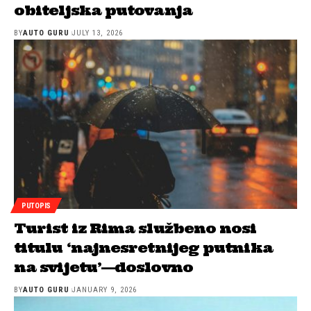
obiteljska putovanja
BY
AUTO GURU
JULY 13, 2026
PUTOPIS
Turist iz Rima službeno nosi
titulu ‘najnesretnijeg putnika
na svijetu’—doslovno
BY
AUTO GURU
JANUARY 9, 2026