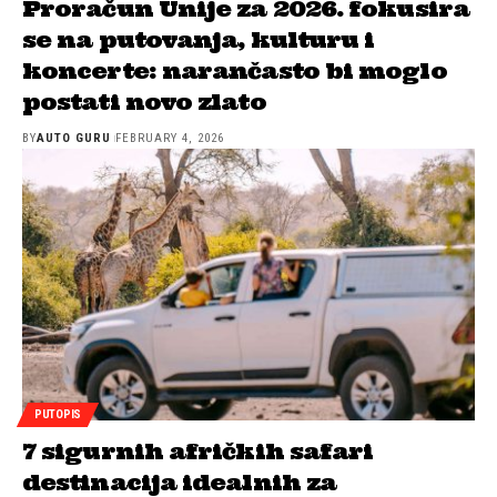
Proračun Unije za 2026. fokusira
se na putovanja, kulturu i
koncerte: narančasto bi moglo
postati novo zlato
BY
AUTO GURU
FEBRUARY 4, 2026
PUTOPIS
7 sigurnih afričkih safari
destinacija idealnih za