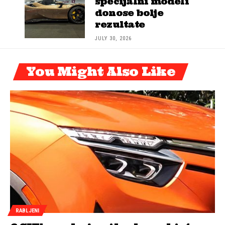
specijalni modeli
donose bolje
rezultate
JULY 30, 2026
You Might Also Like
RABLJENI