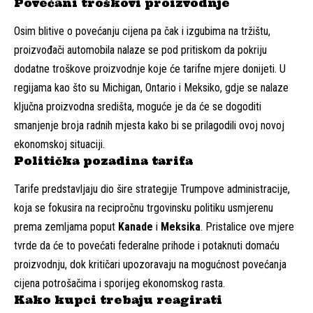
Povećani troškovi proizvodnje
Osim blitive o povećanju cijena pa čak i izgubima na tržištu,
proizvođači automobila nalaze se pod pritiskom da pokriju
dodatne troškove proizvodnje koje će tarifne mjere donijeti. U
regijama kao što su Michigan, Ontario i Meksiko, gdje se nalaze
ključna proizvodna središta, moguće je da će se dogoditi
smanjenje broja radnih mjesta kako bi se prilagodili ovoj novoj
ekonomskoj situaciji.
Politička pozadina tarifa
Tarife predstavljaju dio šire strategije Trumpove administracije,
koja se fokusira na recipročnu trgovinsku politiku usmjerenu
prema zemljama poput
Kanade
i
Meksika
. Pristalice ove mjere
tvrde da će to povećati federalne prihode i potaknuti domaću
proizvodnju, dok kritičari upozoravaju na mogućnost povećanja
cijena potrošačima i sporijeg ekonomskog rasta.
Kako kupci trebaju reagirati