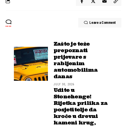
Leave a Comment
Zašto je teže
prepoznati
prijevare s
rabljenim
automobilima
danas
JULY 30, 2026
Uđite u
Stonehenge!
Rijetka prilika za
posjetitelje da
kroče u drevni
kameni krug,