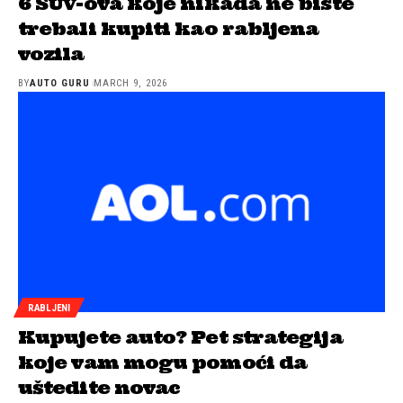
6 SUV-ova koje nikada ne biste
trebali kupiti kao rabljena
vozila
BY
AUTO GURU
MARCH 9, 2026
RABLJENI
Kupujete auto? Pet strategija
koje vam mogu pomoći da
uštedite novac