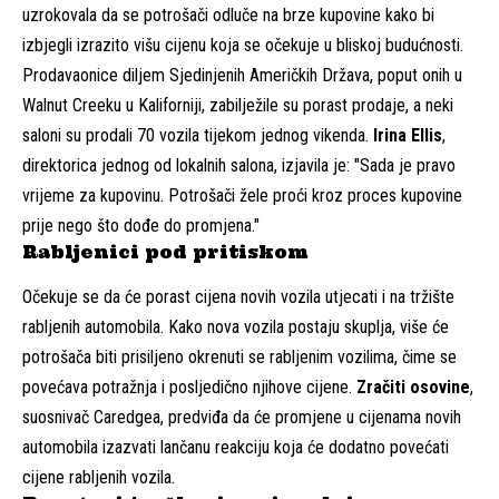
uzrokovala da se potrošači odluče na brze kupovine kako bi
izbjegli izrazito višu cijenu koja se očekuje u bliskoj budućnosti.
Prodavaonice diljem Sjedinjenih Američkih Država, poput onih u
Walnut Creeku u Kaliforniji, zabilježile su porast prodaje, a neki
saloni su prodali 70 vozila tijekom jednog vikenda.
Irina Ellis
,
direktorica jednog od lokalnih salona, izjavila je: "Sada je pravo
vrijeme za kupovinu. Potrošači žele proći kroz proces kupovine
prije nego što dođe do promjena."
Rabljenici pod pritiskom
Očekuje se da će porast cijena novih vozila utjecati i na tržište
rabljenih automobila. Kako nova vozila postaju skuplja, više će
potrošača biti prisiljeno okrenuti se rabljenim vozilima, čime se
povećava potražnja i posljedično njihove cijene.
Zračiti osovine
,
suosnivač Caredgea, predviđa da će promjene u cijenama novih
automobila izazvati lančanu reakciju koja će dodatno povećati
cijene rabljenih vozila.