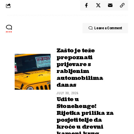
Leave a Comment
Zašto je teže
prepoznati
prijevare s
rabljenim
automobilima
danas
JULY 30, 2026
Uđite u
Stonehenge!
Rijetka prilika za
posjetitelje da
kroče u drevni
kameni krug,