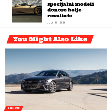
specijalni modeli
donose bolje
rezultate
JULY 30, 2026
You Might Also Like
RABLJENI