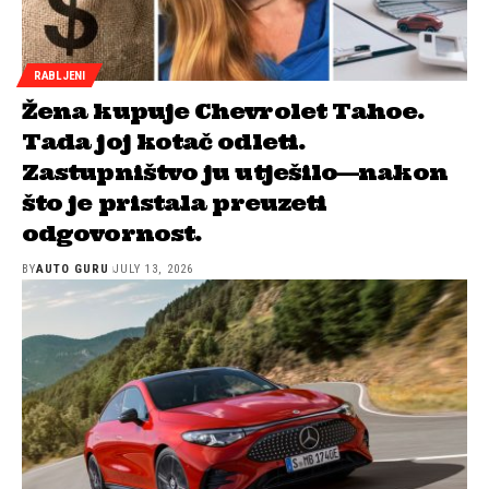
RABLJENI
Žena kupuje Chevrolet Tahoe.
Tada joj kotač odleti.
Zastupništvo ju utješilo—nakon
što je pristala preuzeti
odgovornost.
BY
AUTO GURU
JULY 13, 2026