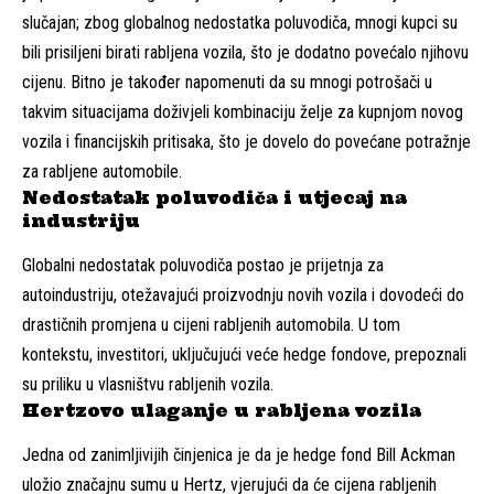
slučajan; zbog globalnog nedostatka poluvodiča, mnogi kupci su
bili prisiljeni birati rabljena vozila, što je dodatno povećalo njihovu
cijenu. Bitno je također napomenuti da su mnogi potrošači u
takvim situacijama doživjeli kombinaciju želje za kupnjom novog
vozila i financijskih pritisaka, što je dovelo do povećane potražnje
za rabljene automobile.
Nedostatak poluvodiča i utjecaj na
industriju
Globalni nedostatak poluvodiča postao je prijetnja za
autoindustriju, otežavajući proizvodnju novih vozila i dovodeći do
drastičnih promjena u cijeni rabljenih automobila. U tom
kontekstu, investitori, uključujući veće hedge fondove, prepoznali
su priliku u vlasništvu rabljenih vozila.
Hertzovo ulaganje u rabljena vozila
Jedna od zanimljivijih činjenica je da je hedge fond Bill Ackman
uložio značajnu sumu u Hertz, vjerujući da će cijena rabljenih