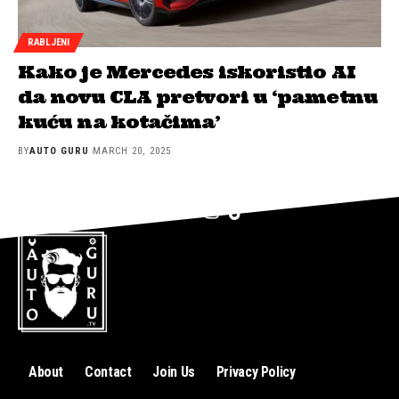
RABLJENI
Kako je Mercedes iskoristio AI
da novu CLA pretvori u ‘pametnu
kuću na kotačima’
BY
AUTO GURU
MARCH 20, 2025
About
Contact
Join Us
Privacy Policy