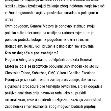
izdali su izjavu izražavajući žaljenje zbog incidenta, naglašavajući
važnost sigurnosti svojih zaposlenika i suradnju s policijom u
istrazi.
Ovim povodom, General Motors je ponovno istaknuo svoju
politiku nulte tolerancije na nasilje na radnom mjestu te je
ponudio podršku kolegama pogođenima ovim stresnim
događajem, uključujući i pružanje psiholoških savjetovanja.
Što se događa s proizvodnjom?
Pogon u Arlingtonu jedan je od ključnih objekata General
Motorsa, gdje se proizvode popularni SUV modeli kao što su
Chevrolet Tahoe, Suburban, GMC Yukon i Cadillac Escalade.
Pucnjava je izazvala trenutni zastoj proizvodnje, dok su sve
sigurnosne procedure bile temeljito revidirane, a tijek događaja
pažljivo analiziran prije nastavka rada. Iako su prekidi
minimalizirani, ovakvi incidenti neizbježno izazivaju zabrinutost
zaposlenika i menadžmenta zbog mogućih budućih prijetnji.