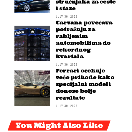
stručnjaka za ceste
i staze
JULY 30, 2026
Carvana povećava
potražnju za
rabljenim
automobilima do
rekordnog
kvartala
JULY 30, 2026
Ferrari očekuje
veće prihode kako
specijalni modeli
donose bolje
rezultate
JULY 30, 2026
You Might Also Like