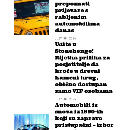
prepoznati
prijevare s
rabljenim
automobilima
danas
JULY 30, 2026
Uđite u
Stonehenge!
Rijetka prilika za
posjetitelje da
kroče u drevni
kameni krug,
obično dostupan
samo VIP osobama
JULY 30, 2026
Automobili iz
snova iz 1990-ih
koji su zapravo
pristupačni – izbor