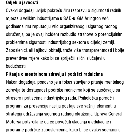
Odjek u javnosti
Ovakvi događaji uvijek pokreću širu raspravu o sigurnosti radnih
mjesta u velikim industrijama u SAD-u. GM Arlington već
godinama ima reputaciju vrlo organiziranog i sigurnog radnog
okruženja, pa je ovaj incident razbudio strahove o potencijalnim
problemima sigurnosti industrijskog sektora u cijeloj zemlji.
Zaposlenici, ali i njihovi obitelji, traže više transparentnosti i bolje
preventivne mjere kako bi se spriječili slični slučajevi u
budućnosti.
Pitanja o mentalnom zdravlju i podršci radnicima
Nakon događaja, ponovno je u fokus stavljeno pitanje mentalnog
zdravlja te dostupnost podrške radnicima koji se suočavaju sa
stresom i pritiscima industrijskog rada. Psihološka pomoć i
programi za prevenciju nasilja postaju sve važniji elementi u
strategiji održavanja sigurnog radnog okruženja. Uprava General
Motorsa potvrdila je da će povećati ulaganja u edukacije i
programe podrške zaposlenicima, kako bi se ovakvi scenariji u