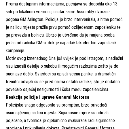
Prema dostupnim informacijama, pucnjava se dogodila oko 13
sati po lokalnom vremenu, unutar same Assembly dvorane
pogona GM Arlington. Policija je brzo intervenirala, a hitna pomoć
je na licu mjesta pružila prvu pomoć ozlijeđenom zaposleniku te
ga prevezla u bolnicu. Ubrzo je utvrđeno da je ranjena osoba
jedan od radnika GM-a, dok je napadač također bio zaposlenik
kompanije.
Motiv ovog iznenadnog čina još uvijek je pod istragom, a nadležni
nisu iznosili detalje o sukobu ili mogućim razlozima zašto je do
pucnjave došlo. Svjedoci su opisali scenu panike, a dramatični
trenutci odvijali su se pred očima ostalih radnika, što je dodatno
povećalo osjećaj nesigurnosti i šoka među zaposlenicima.
Reakcija policije i uprave General Motorsa
Policijske snage odgovorile su promptno, brzo privodeći
osumnjičenog na licu mjesta. Sigurnosne mjere su odmah
pojačane, a tvornica je djelomično evakuirana radi sigurnosne
procjene i prikupljanja dokaza. Predstavnici General Motorsa