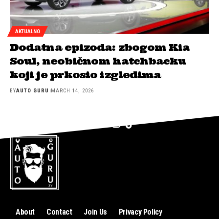
AKTUALNO
Dodatna epizoda: zbogom Kia
Soul, neobičnom hatchbacku
koji je prkosio izgledima
BY
AUTO GURU
MARCH 14, 2026
About
Contact
Join Us
Privacy Policy