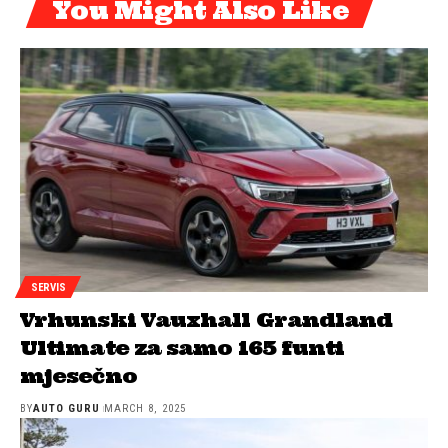
You Might Also Like
SERVIS
Vrhunski Vauxhall Grandland
Ultimate za samo 165 funti
mjesečno
BY
AUTO GURU
MARCH 8, 2025