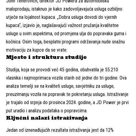
John Tenerovich, direktor JD Powera za automobilsku
maloprodaju, istaknuo je kako zadovoljavajuća usluga ozbiljno
utječe na lojalnost kupaca. „Dobra usluga dovodi do vjernih
kupaca“, izjavio je, naglašavajući važnost pružanja kvalitetne
usluge u svim aspektima, od promjena ulja do popravaka guma i
kočnica. Osim toga, besplatni programi održavanja nude snažnu
motivaciju za kupce da se vrate.
Mjesto i struktura studije
Studija, koja se provodi već 45 godina, obuhvatila je 55.210
vlasnika i najmoprimaca vozila starih od jedne do tri godine. Ova
analiza temelji se na kvaliteti usluge, savjetniku za usluge,
preuzimanju vozila na popravak te pokretanju usluga. Istraživanje
je trajalo od srpnja do prosinca 2024. godine, a JD Power je prvi
put uradio i analizu podataka o popravcima.
Ključni nalazi istraživanja
Jedan od iznenađujućih rezultata istraživanja jest da 12%