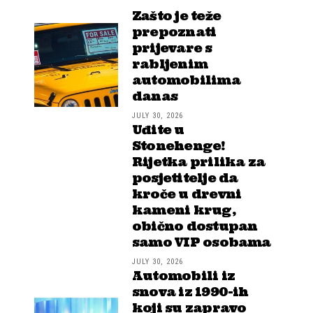
Zašto je teže
prepoznati
prijevare s
rabljenim
automobilima
danas
JULY 30, 2026
Uđite u
Stonehenge!
Rijetka prilika za
posjetitelje da
kroče u drevni
kameni krug,
obično dostupan
samo VIP osobama
JULY 30, 2026
Automobili iz
snova iz 1990-ih
koji su zapravo