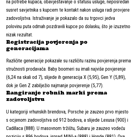
na potrebe kupaca, obavještavanje o statusu usluge, neposredan
susret savjetnika s kupcem te kontakt nakon usluga radi provjere
zadovoljstva. Istraživanje je pokazalo da su trgovci jedva
polovinu puta odmah pozdravili kupce po dolasku, što je izuzetno
nizak rezultat.
Registracija povjerenja po
generacijama
Različite generacije pokazale su različitu razinu povjerenja prema
stručnosti prodavača. Baby boomeri su imali najviše povjerenje
(6,24 na skali od 7), slijede ih generacija X (5,95), Gen Y (5,89),
dok je Gen Z zabilježio najmanje povjerenje (5,77).
Rangiranje robnih marki prema
zadovoljstvu
U kategoriji vrhunskih brendova, Porsche je zauzeo prvo mjesto
s ocjenom zadovoljstva od 912 bodova, a slijede Lexusa (900) i
Cadillaca (888). U masovnom tržištu, Subaru je zauzeo vodeću
poziciju s 896 bodova, ispred MINI-a (888) i Honde (881). Ova