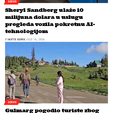
SERVIS
Sheryl Sandberg ulaže 10
milijuna dolara u uslugu
pregleda vozila pokretnu AI-
tehnologijom
BY
AUTO GURU
JULY 16, 2026
SERVIS
Gulmarg pogodio turiste zbog