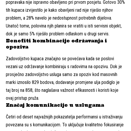
popravaka nije ispravno obavljeno pri prvom posjetu. Gotovo 30%
tih kupaca izvijestilo je kako obavljeni rad nije riješio njihov
problem, a 28% navelo je nedostupnost potrebnih dijelova.
Unatoč tome, polovina njih planira se vratiti u isti servisni objekt,
dok je samo 5% riješilo problem odlaskom u drugi servis.
Benefiti kombinacije održavanja i
opoziva
Zadovoljstvo kupaca značajno se povećava kada se poslovi
vezani uz održavanje kombiniraju s radovima na opozivu. Dok je
prosječno zadovoljstvo usluga samo za opoziv kod masovnih
marki iznosilo 829 bodova, dodavanje promjene ulja podiglo je
taj broj na 858, što naglašava važnost efikasnosti i koristi koje
ovaj pristup pruža.
Značaj komunikacije u uslugama
Četiri od deset najvažnijih pokazatelja performansi u istraživanju
povezana su s komunikacijom. To uključuje kvalitetno fokusiranje