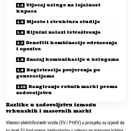
Utjecaj usluge na lojalnost
kupaca
Mjesto i struktura studije
Ključni nalazi istraživanja
Benefiti kombinacije održavanja
i opoziva
Značaj komunikacije u uslugama
Registracija povjerenja po
generacijama
Rangiranje robnih marki prema
zadovoljstvu
Razlike u zadovoljstvu između
vrhunskih i masovnih marki
Vlasnici elektrificiranih vozila (EV i PHEV) u prosjeku su izjavili da
su imali 51 bod manje zadovoljstva u odnosu na masovna tržišna