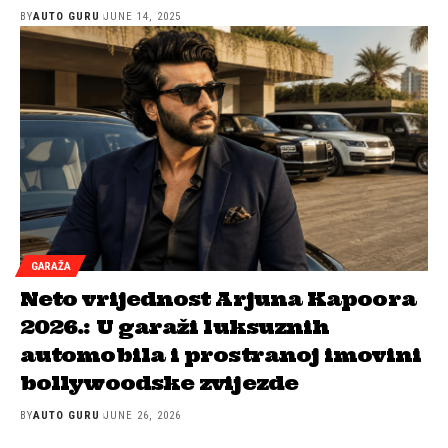
BY
AUTO GURU
JUNE 14, 2025
GARAŽA
Neto vrijednost Arjuna Kapoora
2026.: U garaži luksuznih
automobila i prostranoj imovini
bollywoodske zvijezde
BY
AUTO GURU
JUNE 26, 2026