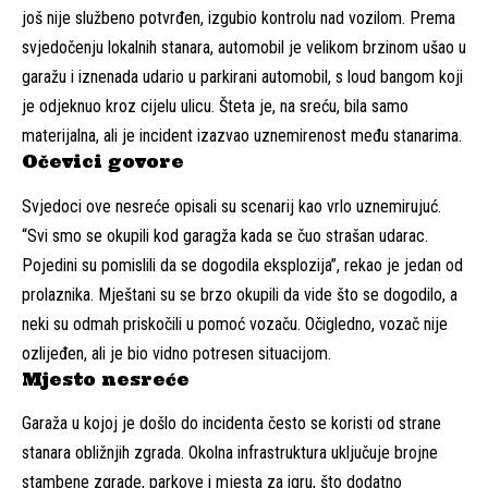
još nije službeno potvrđen, izgubio kontrolu nad vozilom. Prema
svjedočenju lokalnih stanara, automobil je velikom brzinom ušao u
garažu i iznenada udario u parkirani automobil, s loud bangom koji
je odjeknuo kroz cijelu ulicu. Šteta je, na sreću, bila samo
materijalna, ali je incident izazvao uznemirenost među stanarima.
Očevici govore
Svjedoci ove nesreće opisali su scenarij kao vrlo uznemirujuć.
“Svi smo se okupili kod garagža kada se čuo strašan udarac.
Pojedini su pomislili da se dogodila eksplozija”, rekao je jedan od
prolaznika. Mještani su se brzo okupili da vide što se dogodilo, a
neki su odmah priskočili u pomoć vozaču. Očigledno, vozač nije
ozlijeđen, ali je bio vidno potresen situacijom.
Mjesto nesreće
Garaža u kojoj je došlo do incidenta često se koristi od strane
stanara obližnjih zgrada. Okolna infrastruktura uključuje brojne
stambene zgrade, parkove i mjesta za igru, što dodatno