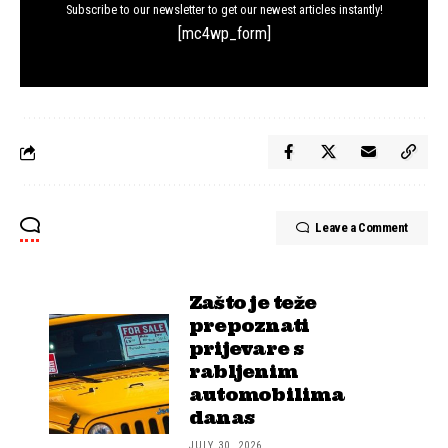
Subscribe to our newsletter to get our newest articles instantly!
[mc4wp_form]
Leave a Comment
Zašto je teže
prepoznati
prijevare s
rabljenim
automobilima
danas
JULY 30, 2026