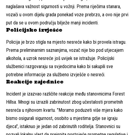
naglašava važnost sigurnosti u vožnji. Prema riječima stanara,
vozači u ovom dijelu grada ponekad voze prebrzo, a ovo nije prvi
put da se u ovom području bilježe manji incidenti.
Policijsko izvješće
Policija je brzo stigla na mjesto nesreće kako bi provela istragu.
Prema preliminarnim saznanjima, vozač nije bio pod utjecajem
alkohola, a uzrok nesreće još uvijek se istražuje. Policijski
službenici razgovaraju sa svjedocima kako bi sakupili sve
potrebne informacije za službeno izvješće o nesreći.
Reakcije zajednice
Incident je izazvao različite reakcije među stanovnicima Forest
Hillsa. Mnogi su izrazili zabrinutost zbog učestalosti prometnih
nesreća u njihovom kvartu. "Moramo poduzeti više mjera kako
bismo osigurali sigurnost, osobito u mjestima gdje se igraju
djeca", istaknuo je jedan od zabrinutih roditelja. Stanovnici su
pozvali lokalnu vlast da preispita postojeće prometne regulative i