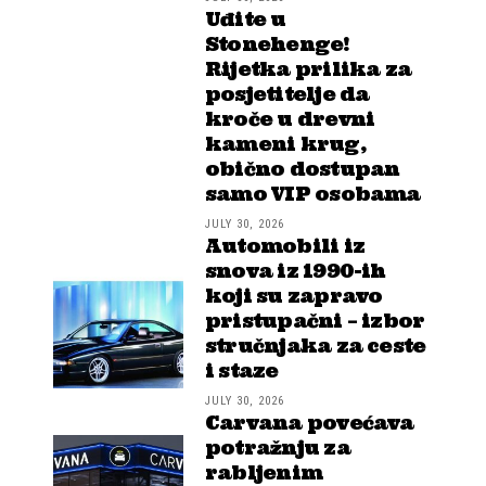
Uđite u
Stonehenge!
Rijetka prilika za
posjetitelje da
kroče u drevni
kameni krug,
obično dostupan
samo VIP osobama
JULY 30, 2026
Automobili iz
snova iz 1990-ih
koji su zapravo
pristupačni – izbor
stručnjaka za ceste
i staze
JULY 30, 2026
Carvana povećava
potražnju za
rabljenim