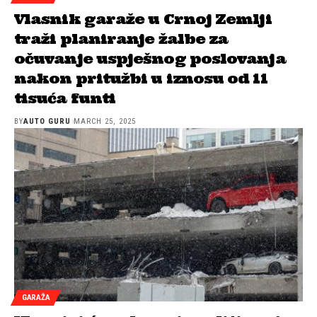
Vlasnik garaže u Crnoj Zemlji
traži planiranje žalbe za
očuvanje uspješnog poslovanja
nakon pritužbi u iznosu od 11
tisuća funti
BY
AUTO GURU
MARCH 25, 2025
GARAŽA