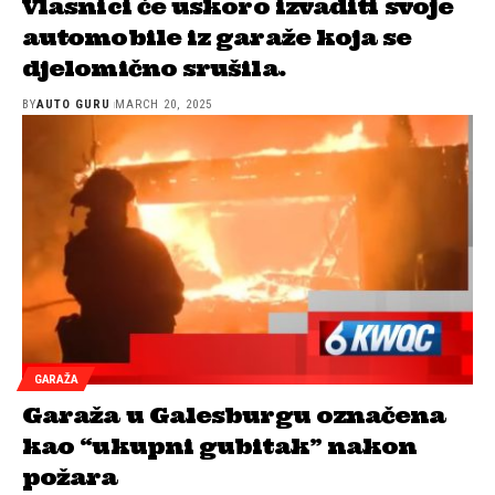
Vlasnici će uskoro izvaditi svoje
automobile iz garaže koja se
djelomično srušila.
BY
AUTO GURU
MARCH 20, 2025
GARAŽA
Garaža u Galesburgu označena
kao “ukupni gubitak” nakon
požara