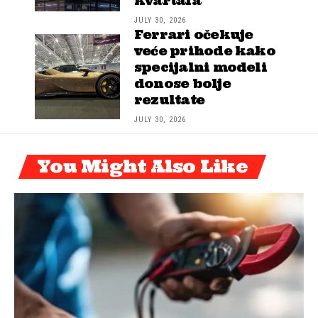
kvartala
JULY 30, 2026
Ferrari očekuje
veće prihode kako
specijalni modeli
donose bolje
rezultate
JULY 30, 2026
You Might Also Like