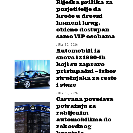
Rijetka prilika za
posjetitelje da
kroče u drevni
kameni krug,
obično dostupan
samo VIP osobama
JULY 30, 2026
Automobili iz
snova iz 1990-ih
koji su zapravo
pristupačni – izbor
stručnjaka za ceste
i staze
JULY 30, 2026
Carvana povećava
potražnju za
rabljenim
automobilima do
rekordnog