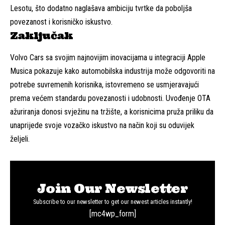
Lesotu, što dodatno naglašava ambiciju tvrtke da poboljša
povezanost i korisničko iskustvo.
Zaključak
Volvo Cars sa svojim najnovijim inovacijama u integraciji Apple
Musica pokazuje kako automobilska industrija može odgovoriti na
potrebe suvremenih korisnika, istovremeno se usmjeravajući
prema većem standardu povezanosti i udobnosti. Uvođenje OTA
ažuriranja donosi svježinu na tržište, a korisnicima pruža priliku da
unaprijede svoje vozačko iskustvo na način koji su oduvijek
željeli.
Join Our Newsletter
Subscribe to our newsletter to get our newest articles instantly!
[mc4wp_form]