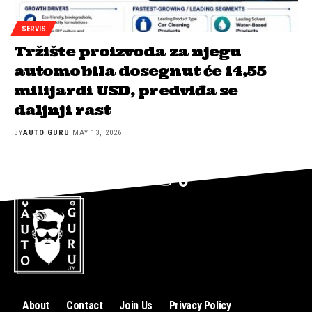
SERVIS
Tržište proizvoda za njegu
automobila dosegnut će 14,55
milijardi USD, predviđa se
daljnji rast
BY
AUTO GURU
MAY 13, 2026
About
Contact
Join Us
Privacy Policy