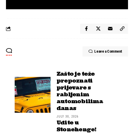
Leave a Comment
Zašto je teže
prepoznati
prijevare s
rabljenim
automobilima
danas
JULY 30, 2026
Uđite u
Stonehenge!