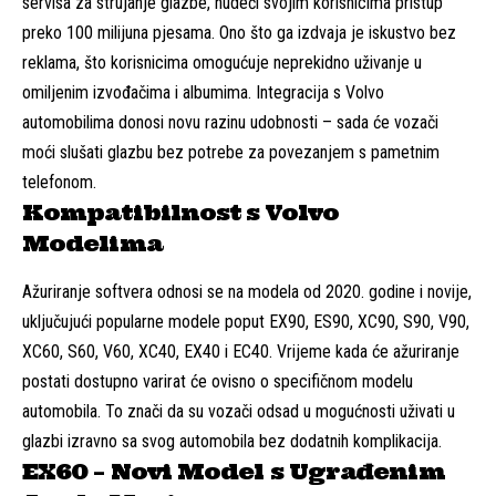
servisa za strujanje glazbe, nudeći svojim korisnicima pristup
preko 100 milijuna pjesama. Ono što ga izdvaja je iskustvo bez
reklama, što korisnicima omogućuje neprekidno uživanje u
omiljenim izvođačima i albumima. Integracija s Volvo
automobilima donosi novu razinu udobnosti – sada će vozači
moći slušati glazbu bez potrebe za povezanjem s pametnim
telefonom.
Kompatibilnost s Volvo
Modelima
Ažuriranje softvera odnosi se na modela od 2020. godine i novije,
uključujući popularne modele poput EX90, ES90, XC90, S90, V90,
XC60, S60, V60, XC40, EX40 i EC40. Vrijeme kada će ažuriranje
postati dostupno varirat će ovisno o specifičnom modelu
automobila. To znači da su vozači odsad u mogućnosti uživati u
glazbi izravno sa svog automobila bez dodatnih komplikacija.
EX60 – Novi Model s Ugrađenim