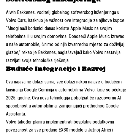
Alwin Bakkenes, voditelj globalnog softverskog inženjeringa u
Volvo Cars, istaknuo je važnost ove integracije za njihove kupce.
“Mnogi naši korisnici danas koriste Apple Music na svojim
telefonima ili u svojim domovima. Donoseći Apple Music izravno
u naše automobile, činimo od njih izvanredno mjesto za doživljaj
glazbe,” rekao je Bakkenes, naglašavajući kako Volvo nastavlja
razvijati svoja tehnološka rješenja.
Buduće Integracije i Razvoj
Ova najava ne dolazi sama, već dolazi nakon najave o budućem
lansiranju Google Geminija u automobilima Volvo, koje se očekuje
2025. godine. Ova nova tehnologija poboljšat će razgovornu AI
sposobnost u automobilima, zamjenjujući prethodnog Google
Assistanta.
Volvo također planira implementirati besplatnu podatkovnu
povezanost za sve prodane EX30 modele u Južnoj Africi i