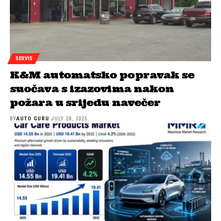
SERVIS
K&M automatsko popravak se
suočava s izazovima nakon
požara u srijedu navečer
BY
AUTO GURU
JULY 20, 2025