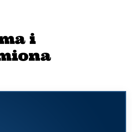
zma i
amiona