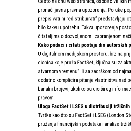
Često na dnu web stranica, osobito velikih
pronaći jasna pravna upozorenja. Poruke poput 
prepisivati ni redistribuirati” predstavljaju
bilo kakvu upotrebu. Takva upozorenja postoje
čitateljima o dozvoljenom i zabranjenom nači
Kako podaci i citati postaju dio autorskih 
U digitalnom medijskom prostoru, brzina prij
dionica koje pruža FactSet, ključna su za aktu
stvarnom vremenu” ili sa zadrškom od najma
dodatno komplicira pitanje vlastništva nad p
banalni brojevi, ukoliko su dio šireg informa
pravom.
Uloga FactSet i LSEG u distribuciji tržišni
Tvrtke kao što su FactSet i LSEG (London S
pružanja financijskih podataka i analize trži