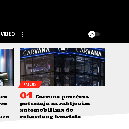
VIDEO
RABLJENI
ova
Carvana povećava
avo
potražnju za rabljenim
automobilima do
taze
rekordnog kvartala