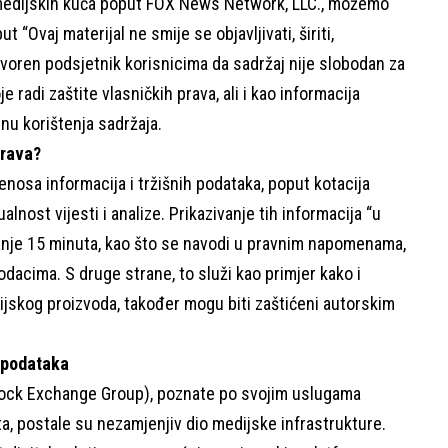
 medijskih kuća poput FOX News Network, LLC., možemo
“Ovaj materijal ne smije se objavljivati, širiti,
 otvoren podsjetnik korisnicima da sadržaj nije slobodan za
 radi zaštite vlasničkih prava, ali i kao informacija
nu korištenja sadržaja.
prava?
enosa informacija i tržišnih podataka, poput kotacija
alnost vijesti i analize. Prikazivanje tih informacija “u
nje 15 minuta, kao što se navodi u pravnim napomenama,
odacima. S druge strane, to služi kao primjer kako i
cijskog proizvoda, također mogu biti zaštićeni autorskim
h podataka
tock Exchange Group), poznate po svojim uslugama
šta, postale su nezamjenjiv dio medijske infrastrukture.