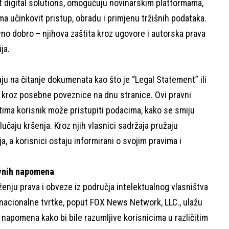
tSet digital solutions, omogućuju novinarskim platformama,
ma učinkovit pristup, obradu i primjenu tržišnih podataka.
vno dobro – njihova zaštita kroz ugovore i autorska prava
ja.
aju na čitanje dokumenata kao što je “Legal Statement” ili
i kroz posebne poveznice na dnu stranice. Ovi pravni
tima korisnik može pristupiti podacima, kako se smiju
slučaju kršenja. Kroz njih vlasnici sadržaja pružaju
a, a korisnici ostaju informirani o svojim pravima i
avnih napomena
enju prava i obveze iz područja intelektualnog vlasništva
inacionalne tvrtke, poput FOX News Network, LLC., ulažu
 napomena kako bi bile razumljive korisnicima u različitim