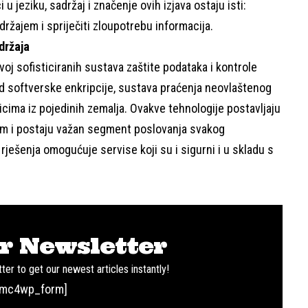
u jeziku, sadržaj i značenje ovih izjava ostaju isti:
adržajem i spriječiti zloupotrebu informacija.
držaja
oj sofisticiranih sustava zaštite podataka i kontrole
– od softverske enkripcije, sustava praćenja neovlaštenog
icima iz pojedinih zemalja. Ovakve tehnologije postavljaju
lom i postaju važan segment poslovanja svakog
ješenja omogućuje servise koji su i sigurni i u skladu s
r Newsletter
ter to get our newest articles instantly!
[mc4wp_form]