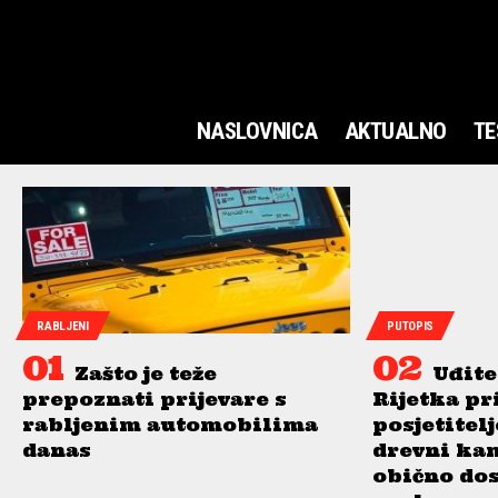
NASLOVNICA
AKTUALNO
TE
RABLJENI
PUTOPIS
Zašto je teže
Uđite
prepoznati prijevare s
Rijetka pr
rabljenim automobilima
posjetitel
danas
drevni ka
obično do