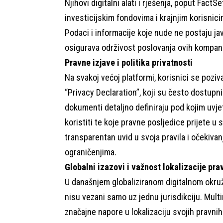
Njihovi digitalni alati i rješenja, poput Fac
investicijskim fondovima i krajnjim korisnici
Podaci i informacije koje nude ne postaju ja
osigurava održivost poslovanja ovih kompani
Pravne izjave i politika privatnosti
Na svakoj većoj platformi, korisnici se poziv
“Privacy Declaration”, koji su često dostupn
dokumenti detaljno definiraju pod kojim uvje
koristiti te koje pravne posljedice prijete u 
transparentan uvid u svoja pravila i očekivanj
ograničenjima.
Globalni izazovi i važnost lokalizacije pr
U današnjem globaliziranom digitalnom okruž
nisu vezani samo uz jednu jurisdikciju. Mult
značajne napore u lokalizaciju svojih pravnih