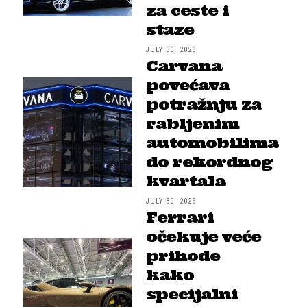
za ceste i
staze
JULY 30, 2026
Carvana
povećava
potražnju za
rabljenim
automobilima
do rekordnog
kvartala
JULY 30, 2026
Ferrari
očekuje veće
prihode
kako
specijalni