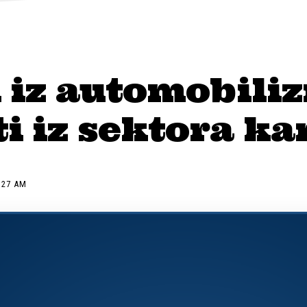
i iz automobili
i iz sektora k
:27 AM