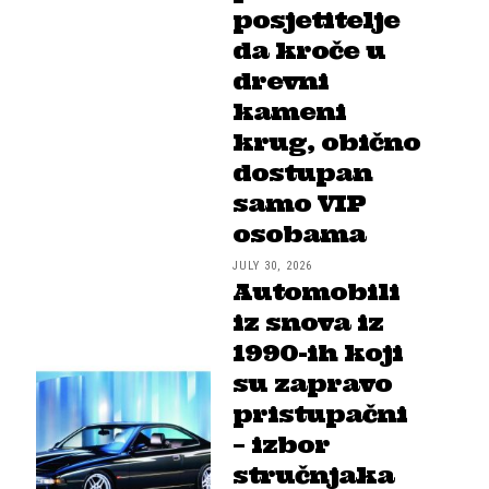
posjetitelje
da kroče u
drevni
kameni
krug, obično
dostupan
samo VIP
osobama
JULY 30, 2026
Automobili
iz snova iz
1990-ih koji
su zapravo
pristupačni
– izbor
stručnjaka