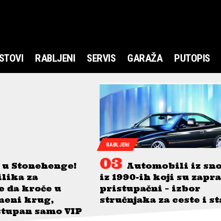
STOVI
RABLJENI
SERVIS
GARAŽA
PUTOPIS
RABLJENI
 u Stonehenge!
Automobili iz sn
ilika za
iz 1990-ih koji su zapr
je da kroče u
pristupačni – izbor
meni krug,
stručnjaka za ceste i s
stupan samo VIP