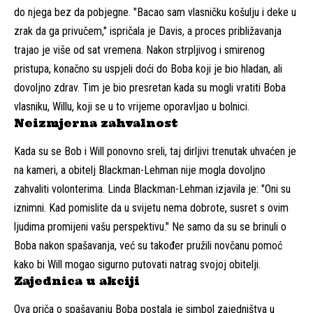
do njega bez da pobjegne. "Bacao sam vlasničku košulju i deke u
zrak da ga privučem," ispričala je Davis, a proces približavanja
trajao je više od sat vremena. Nakon strpljivog i smirenog
pristupa, konačno su uspjeli doći do Boba koji je bio hladan, ali
dovoljno zdrav. Tim je bio presretan kada su mogli vratiti Boba
vlasniku, Willu, koji se u to vrijeme oporavljao u bolnici.
Neizmjerna zahvalnost
Kada su se Bob i Will ponovno sreli, taj dirljivi trenutak uhvaćen je
na kameri, a obitelj Blackman-Lehman nije mogla dovoljno
zahvaliti volonterima. Linda Blackman-Lehman izjavila je: "Oni su
iznimni. Kad pomislite da u svijetu nema dobrote, susret s ovim
ljudima promijeni vašu perspektivu." Ne samo da su se brinuli o
Boba nakon spašavanja, već su također pružili novčanu pomoć
kako bi Will mogao sigurno putovati natrag svojoj obitelji.
Zajednica u akciji
Ova priča o spašavanju Boba postala je simbol zajedništva u