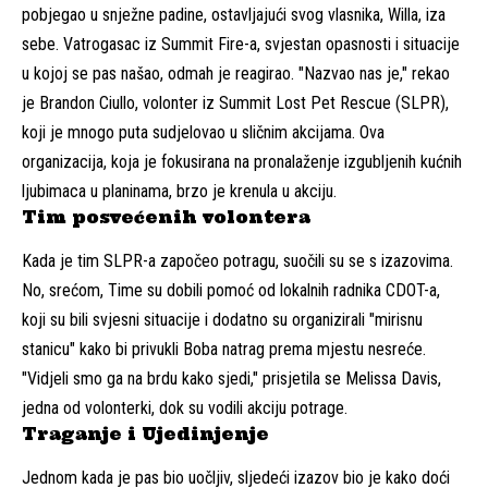
pobjegao u snježne padine, ostavljajući svog vlasnika, Willa, iza
sebe. Vatrogasac iz Summit Fire-a, svjestan opasnosti i situacije
u kojoj se pas našao, odmah je reagirao. "Nazvao nas je," rekao
je Brandon Ciullo, volonter iz Summit Lost Pet Rescue (SLPR),
koji je mnogo puta sudjelovao u sličnim akcijama. Ova
organizacija, koja je fokusirana na pronalaženje izgubljenih kućnih
ljubimaca u planinama, brzo je krenula u akciju.
Tim posvećenih volontera
Kada je tim SLPR-a započeo potragu, suočili su se s izazovima.
No, srećom, Time su dobili pomoć od lokalnih radnika CDOT-a,
koji su bili svjesni situacije i dodatno su organizirali "mirisnu
stanicu" kako bi privukli Boba natrag prema mjestu nesreće.
"Vidjeli smo ga na brdu kako sjedi," prisjetila se Melissa Davis,
jedna od volonterki, dok su vodili akciju potrage.
Traganje i Ujedinjenje
Jednom kada je pas bio uočljiv, sljedeći izazov bio je kako doći