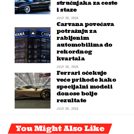
stručnjaka za ceste
i staze
JULY 30, 2026
Carvana povećava
potražnju za
rabljenim
automobilima do
rekordnog
kvartala
JULY 30, 2026
Ferrari očekuje
veće prihode kako
specijalni modeli
donose bolje
rezultate
JULY 30, 2026
You Might Also Like