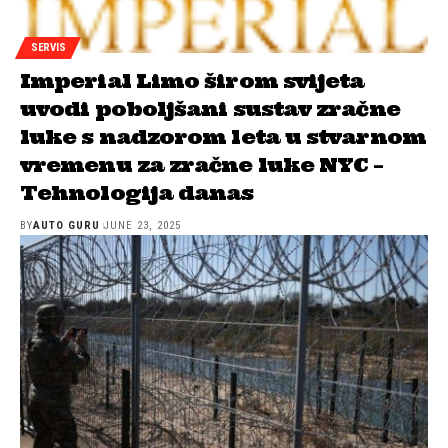
SERVIS
Imperial Limo širom svijeta
uvodi poboljšani sustav zračne
luke s nadzorom leta u stvarnom
vremenu za zračne luke NYC –
Tehnologija danas
BY
AUTO GURU
JUNE 23, 2025