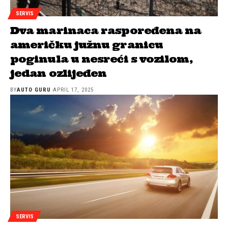
SERVIS
Dva marinaca raspoređena na
američku južnu granicu
poginula u nesreći s vozilom,
jedan ozlijeđen
BY
AUTO GURU
APRIL 17, 2025
SERVIS