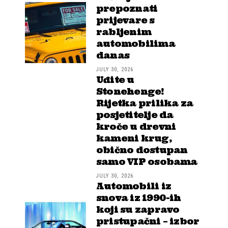
prepoznati
prijevare s
rabljenim
automobilima
danas
JULY 30, 2026
Uđite u
Stonehenge!
Rijetka prilika za
posjetitelje da
kroče u drevni
kameni krug,
obično dostupan
samo VIP osobama
JULY 30, 2026
Automobili iz
snova iz 1990-ih
koji su zapravo
pristupačni – izbor