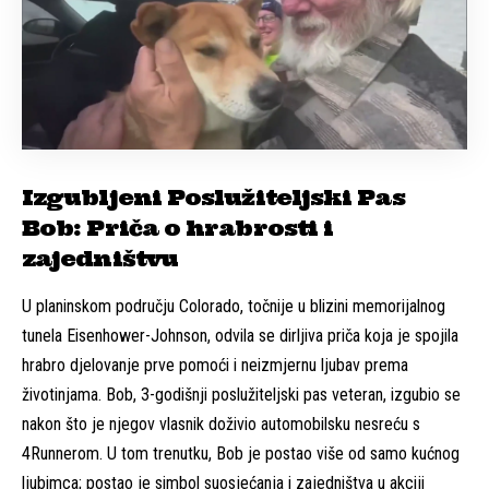
Izgubljeni Poslužiteljski Pas
Bob: Priča o hrabrosti i
zajedništvu
U planinskom području Colorado, točnije u blizini memorijalnog
tunela Eisenhower-Johnson, odvila se dirljiva priča koja je spojila
hrabro djelovanje prve pomoći i neizmjernu ljubav prema
životinjama. Bob, 3-godišnji poslužiteljski pas veteran, izgubio se
nakon što je njegov vlasnik doživio automobilsku nesreću s
4Runnerom. U tom trenutku, Bob je postao više od samo kućnog
ljubimca; postao je simbol suosjećanja i zajedništva u akciji