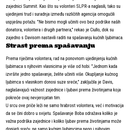
zajednici Summit. Kao što su volonteri SLPR-a naglasili, tako su
ujedinjeni trud i suradnja između različitih agencija omogućili
uspješnu potažu. "Ne bismo mogli učiniti ovo bez podrške naših
donatora, volontera i drugih partnera," rekao je Ciullo, dok su
zajedno s Davisom nastavili raditi na spašavanju kućnih ljubimaca.
Strast prema spašavanju
Prema riječima volontera, rad na ponovnom ujedinjenju kućnih
ljubimaca s njihovim vlasnicima je više od hobi. "Jednom kada
izvršite jedno spašavanje, želite učiniti više. Okupljanje kućnog
ljubimca s vlasnikom donosi suze sreće," zaključila je Davis,
naglašavajući važnost zajednice i ljubavi prema životinjama koja
pokreće ovaj nevjerojatan tim.
U srcu ove priče leži ne samo hrabrost volontera, već i motivacija
da se čini dobro u svijetu. Spašavanje Boba odražava koliko je
važna podrška zajednice i koliko ljubav prema životinjama može
donijeti sreću, ne samo kućnim ljubimcima nego i njihovim