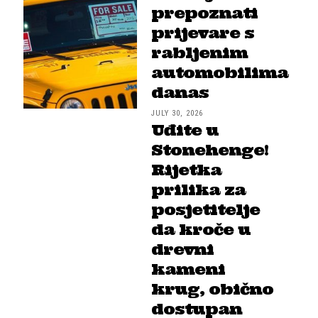
prepoznati
prijevare s
rabljenim
automobilima
danas
JULY 30, 2026
Uđite u
Stonehenge!
Rijetka
prilika za
posjetitelje
da kroče u
drevni
kameni
krug, obično
dostupan