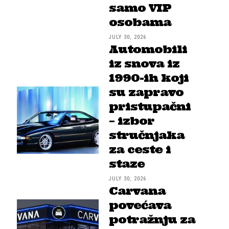
samo VIP
osobama
JULY 30, 2026
Automobili
iz snova iz
1990-ih koji
su zapravo
pristupačni
– izbor
stručnjaka
za ceste i
staze
JULY 30, 2026
Carvana
povećava
potražnju za