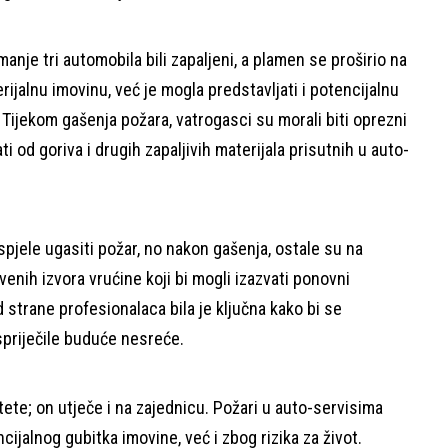
anje tri automobila bili zapaljeni, a plamen se proširio na
rijalnu imovinu, već je mogla predstavljati i potencijalnu
i. Tijekom gašenja požara, vatrogasci su morali biti oprezni
od goriva i drugih zapaljivih materijala prisutnih u auto-
spjele ugasiti požar, no nakon gašenja, ostale su na
venih izvora vrućine koji bi mogli izazvati ponovni
 strane profesionalaca bila je ključna kako bi se
spriječile buduće nesreće.
tete; on utječe i na zajednicu. Požari u auto-servisima
jalnog gubitka imovine, već i zbog rizika za život.