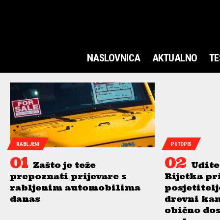
NASLOVNICA
AKTUALNO
TE
RABLJENI
PUTOPIS
Zašto je teže
Uđite
prepoznati prijevare s
Rijetka pr
rabljenim automobilima
posjetitel
danas
drevni ka
obično do