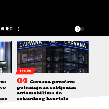
VIDEO
RABLJENI
ova
Carvana povećava
avo
potražnju za rabljenim
automobilima do
taze
rekordnog kvartala