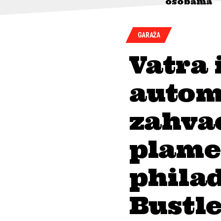
osobama
GARAŽA
Vatra 
autom
zahvać
plame
philad
Bustl