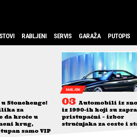
STOVI
RABLJENI
SERVIS
GARAŽA
PUTOPIS
RABLJENI
 u Stonehenge!
Automobili iz sn
ilika za
iz 1990-ih koji su zapr
je da kroče u
pristupačni – izbor
meni krug,
stručnjaka za ceste i s
stupan samo VIP