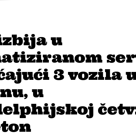
izbija u
atiziranom ser
ajući 3 vozila 
nu, u
elphijskoj četv
eton