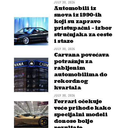
JULY 30, 2026
Automobili iz
snova iz 1990-ih
koji su zapravo
pristupačni – izbor
stručnjaka za ceste
i staze
JULY 30, 2026
Carvana povećava
potražnju za
rabljenim
automobilima do
rekordnog
kvartala
JULY 30, 2026
Ferrari očekuje
veće prihode kako
specijalni modeli
donose bolje
rezultate