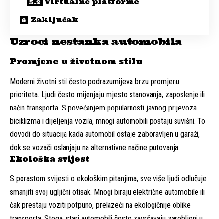
Virtualne platforme
Zaključak
Uzroci nestanka automobila
Promjene u životnom stilu
Moderni životni stil često podrazumijeva brzu promjenu
prioriteta. Ljudi često mijenjaju mjesto stanovanja, zaposlenje ili
način transporta. S povećanjem popularnosti javnog prijevoza,
biciklizma i dijeljenja vozila, mnogi automobili postaju suvišni. To
dovodi do situacija kada automobil ostaje zaboravljen u garaži,
dok se vozači oslanjaju na alternativne načine putovanja.
Ekološka svijest
S porastom svijesti o ekološkim pitanjima, sve više ljudi odlučuje
smanjiti svoj ugljični otisak. Mnogi biraju električne automobile ili
čak prestaju voziti potpuno, prelazeći na ekologičnije oblike
transporta. Stoga, stari automobili često završavaju zarobljeni u