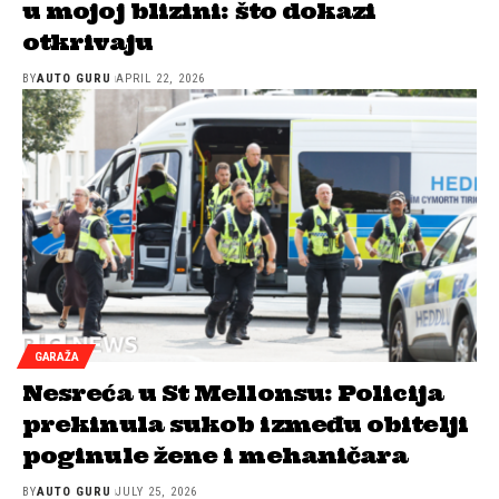
u mojoj blizini: što dokazi
otkrivaju
BY
AUTO GURU
APRIL 22, 2026
GARAŽA
Nesreća u St Mellonsu: Policija
prekinula sukob između obitelji
poginule žene i mehaničara
BY
AUTO GURU
JULY 25, 2026