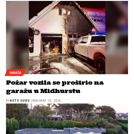
GARAŽA
Požar vozila se proširio na
garažu u Midhurstu
BY
AUTO GURU
JANUARY 10, 2026