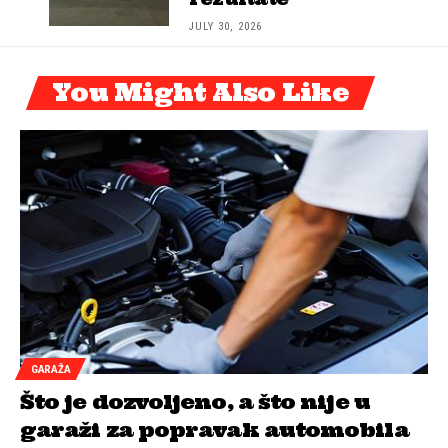
JULY 30, 2026
You Might Also Like
GARAŽA
Što je dozvoljeno, a što nije u
garaži za popravak automobila