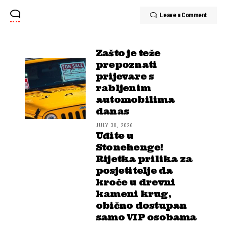
Leave a Comment
Zašto je teže
prepoznati
prijevare s
rabljenim
automobilima
danas
JULY 30, 2026
Uđite u
Stonehenge!
Rijetka prilika za
posjetitelje da
kroče u drevni
kameni krug,
obično dostupan
samo VIP osobama