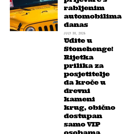
rabljenim
automobilima
danas
JULY 30, 2026
Uđite u
Stonehenge!
Rijetka
prilika za
posjetitelje
da kroče u
drevni
kameni
krug, obično
dostupan
samo VIP
osobama