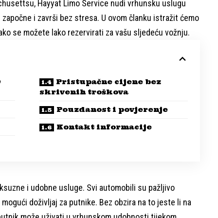
achusettsu, Hayyat Limo Service nudi vrhunsku uslugu
 započne i završi bez stresa. U ovom članku istražit ćemo
ako se možete lako rezervirati za vašu sljedeću vožnju.
e
Pristupačne cijene bez
skrivenih troškova
Pouzdanost i povjerenje
Kontakt informacije
suzne i udobne usluge. Svi automobili su pažljivo
i mogući doživljaj za putnike. Bez obzira na to jeste li na
i putnik može uživati u vrhunskom udobnosti tijekom