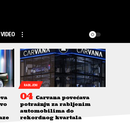
VIDEO
RABLJENI
ova
Carvana povećava
avo
potražnju za rabljenim
automobilima do
taze
rekordnog kvartala