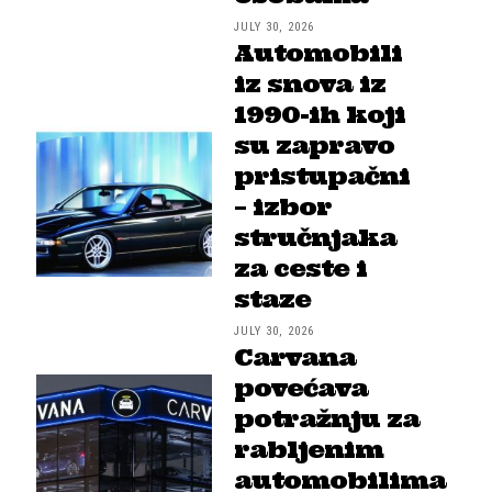
JULY 30, 2026
Automobili
iz snova iz
1990-ih koji
su zapravo
pristupačni
– izbor
stručnjaka
za ceste i
staze
JULY 30, 2026
Carvana
povećava
potražnju za
rabljenim
automobilima