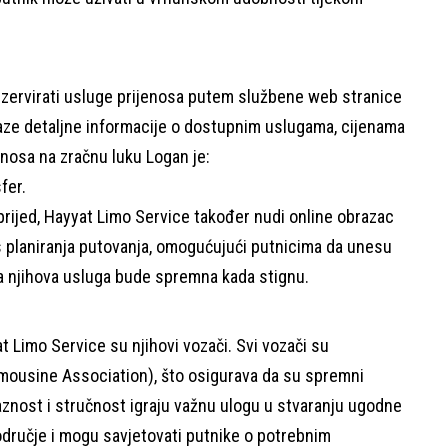
rezervirati usluge prijenosa putem službene web stranice
aze detaljne informacije o dostupnim uslugama, cijenama
enosa na zračnu luku Logan je:
fer
.
aprijed, Hayyat Limo Service također nudi online obrazac
s planiranja putovanja, omogućujući putnicima da unesu
da njihova usluga bude spremna kada stignu.
t Limo Service su njihovi vozači. Svi vozači su
imousine Association), što osigurava da su spremni
baznost i stručnost igraju važnu ulogu u stvaranju ugodne
dručje i mogu savjetovati putnike o potrebnim