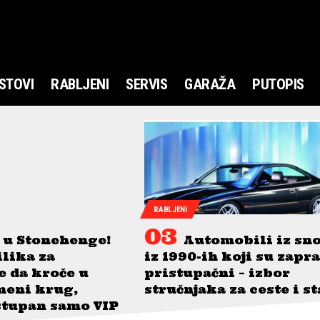
STOVI
RABLJENI
SERVIS
GARAŽA
PUTOPIS
RABLJENI
 u Stonehenge!
Automobili iz sn
ilika za
iz 1990-ih koji su zapr
je da kroče u
pristupačni – izbor
meni krug,
stručnjaka za ceste i s
stupan samo VIP