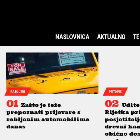
NASLOVNICA
AKTUALNO
TE
RABLJENI
PUTOPIS
Zašto je teže
Uđite
prepoznati prijevare s
Rijetka pr
rabljenim automobilima
posjetitel
danas
drevni ka
obično do