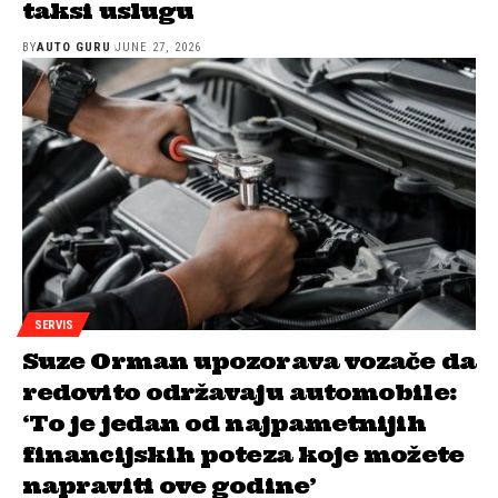
taksi uslugu
BY
AUTO GURU
JUNE 27, 2026
SERVIS
Suze Orman upozorava vozače da
redovito održavaju automobile:
‘To je jedan od najpametnijih
financijskih poteza koje možete
napraviti ove godine’