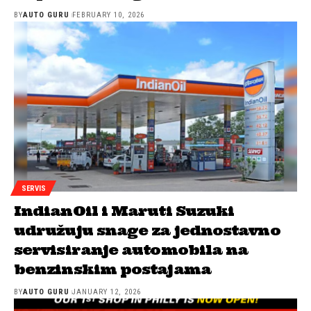
BY
AUTO GURU
FEBRUARY 10, 2026
SERVIS
IndianOil i Maruti Suzuki
udružuju snage za jednostavno
servisiranje automobila na
benzinskim postajama
BY
AUTO GURU
JANUARY 12, 2026