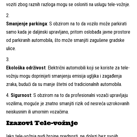
voziti zbog raznih razloga mogu se osloniti na uslugu tele-vožnje.
Smanjenje parkinga
: S obzirom na to da vozilo može parkirati
samo kada je daljinski upravljano, pritom oslobađa javne prostore
od parkiranih automobila, što može smanjiti zagušene gradske
ulice.
Ekološka održivost
: Električni automobili koji se koriste za tele-
vožnju mogu doprinijeti smanjenju emisija ugljika i zagađenja
zraka, budući da su manje štetni od tradicionalnih automobila.
Sigurnost
: S obzirom na to da profesionalni vozači upravljaju
vozilima, moguće je znatno smanjiti rizik od nesreća uzrokovanih
neiskusnim ili umornim vozačima.
Izazovi Tele-vožnje
Iako tele-vožnja nudi brojne prednosti, ne dolazi bez svojih