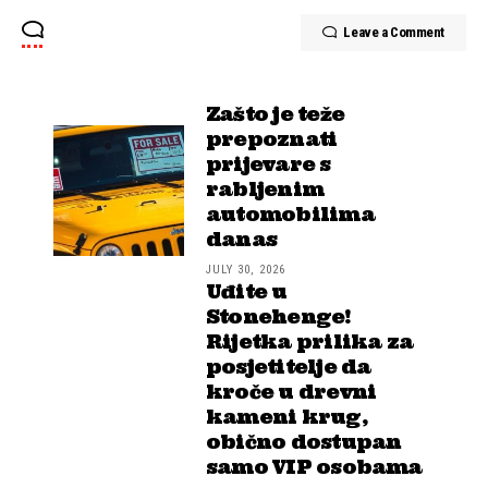
Leave a Comment
Zašto je teže
prepoznati
prijevare s
rabljenim
automobilima
danas
JULY 30, 2026
Uđite u
Stonehenge!
Rijetka prilika za
posjetitelje da
kroče u drevni
kameni krug,
obično dostupan
samo VIP osobama