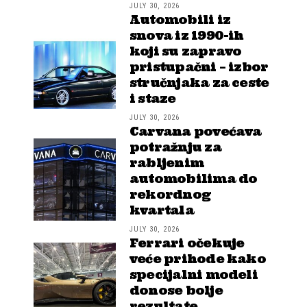
JULY 30, 2026
Automobili iz
snova iz 1990-ih
koji su zapravo
pristupačni – izbor
stručnjaka za ceste
i staze
JULY 30, 2026
Carvana povećava
potražnju za
rabljenim
automobilima do
rekordnog
kvartala
JULY 30, 2026
Ferrari očekuje
veće prihode kako
specijalni modeli
donose bolje
rezultate