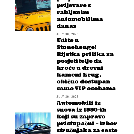
prijevare s
rabljenim
automobilima
danas
JULY 30, 2026
Uđite u
Stonehenge!
Rijetka prilika za
posjetitelje da
kroče u drevni
kameni krug,
obično dostupan
samo VIP osobama
JULY 30, 2026
Automobili iz
snova iz 1990-ih
koji su zapravo
pristupačni – izbor
stručnjaka za ceste