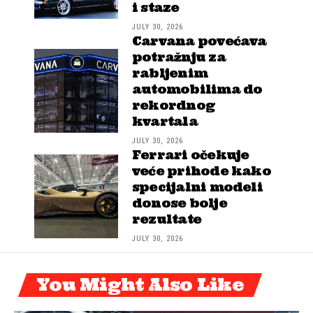
i staze
JULY 30, 2026
Carvana povećava
potražnju za
rabljenim
automobilima do
rekordnog
kvartala
JULY 30, 2026
Ferrari očekuje
veće prihode kako
specijalni modeli
donose bolje
rezultate
JULY 30, 2026
You Might Also Like