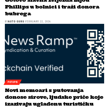
Phillips u bolnici i traži donora
bubrega
BY
AUTO GURU
FEBRUARY 22, 2026
PUTOPIS
Novi memoari s putovanja
donose sirove, ljudske priče koje
izazivaju uglađenu turističku