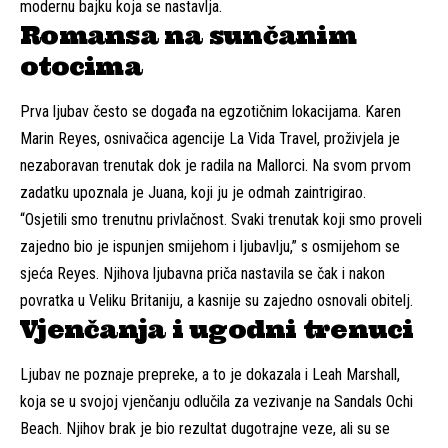
modernu bajku koja se nastavlja.
Romansa na sunčanim
otocima
Prva ljubav često se događa na egzotičnim lokacijama. Karen
Marin Reyes, osnivačica agencije La Vida Travel, proživjela je
nezaboravan trenutak dok je radila na Mallorci. Na svom prvom
zadatku upoznala je Juana, koji ju je odmah zaintrigirao.
“Osjetili smo trenutnu privlačnost. Svaki trenutak koji smo proveli
zajedno bio je ispunjen smijehom i ljubavlju,” s osmijehom se
sjeća Reyes. Njihova ljubavna priča nastavila se čak i nakon
povratka u Veliku Britaniju, a kasnije su zajedno osnovali obitelj.
Vjenčanja i ugodni trenuci
Ljubav ne poznaje prepreke, a to je dokazala i Leah Marshall,
koja se u svojoj vjenčanju odlučila za vezivanje na Sandals Ochi
Beach. Njihov brak je bio rezultat dugotrajne veze, ali su se