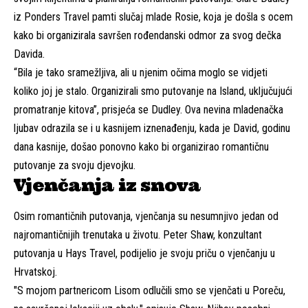
iz Ponders Travel pamti slučaj mlade Rosie, koja je došla s ocem
kako bi organizirala savršen rođendanski odmor za svog dečka
Davida.
“Bila je tako sramežljiva, ali u njenim očima moglo se vidjeti
koliko joj je stalo. Organizirali smo putovanje na Island, uključujući
promatranje kitova”, prisjeća se Dudley. Ova nevina mladenačka
ljubav odrazila se i u kasnijem iznenađenju, kada je David, godinu
dana kasnije, došao ponovno kako bi organizirao romantičnu
putovanje za svoju djevojku.
Vjenčanja iz snova
Osim romantičnih putovanja, vjenčanja su nesumnjivo jedan od
najromantičnijih trenutaka u životu. Peter Shaw, konzultant
putovanja u Hays Travel, podijelio je svoju priču o vjenčanju u
Hrvatskoj.
"S mojom partnericom Lisom odlučili smo se vjenčati u Poreču,