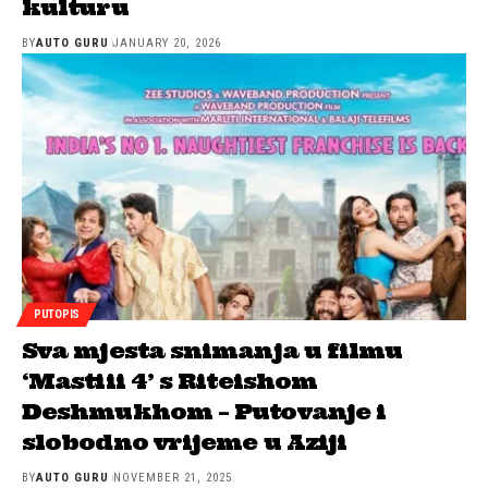
kulturu
BY
AUTO GURU
JANUARY 20, 2026
PUTOPIS
Sva mjesta snimanja u filmu
‘Mastiii 4’ s Riteishom
Deshmukhom – Putovanje i
slobodno vrijeme u Aziji
BY
AUTO GURU
NOVEMBER 21, 2025