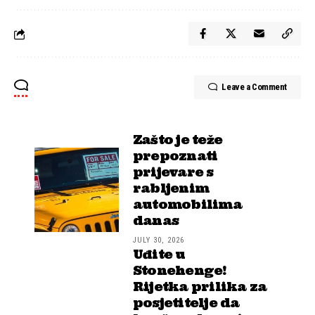
Leave a Comment
Zašto je teže
prepoznati
prijevare s
rabljenim
automobilima
danas
JULY 30, 2026
Uđite u
Stonehenge!
Rijetka prilika za
posjetitelje da