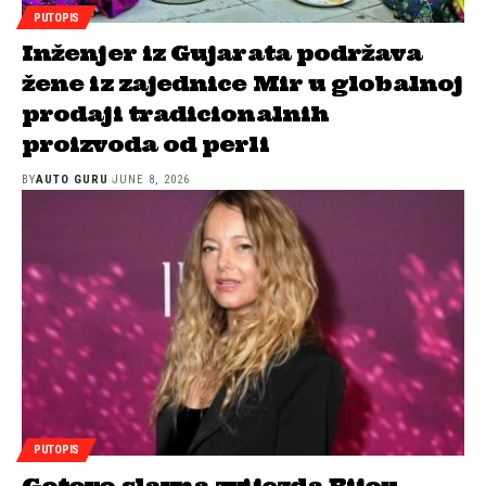
PUTOPIS
Inženjer iz Gujarata podržava
žene iz zajednice Mir u globalnoj
prodaji tradicionalnih
proizvoda od perli
BY
AUTO GURU
JUNE 8, 2026
PUTOPIS
Gotovo slavna zvijezda Bijou