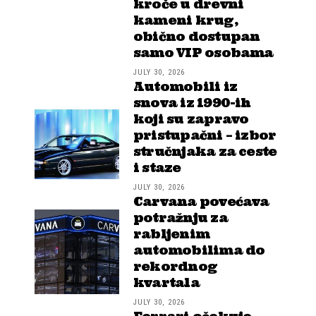
kroče u drevni
kameni krug,
obično dostupan
samo VIP osobama
JULY 30, 2026
Automobili iz
snova iz 1990-ih
koji su zapravo
pristupačni – izbor
stručnjaka za ceste
i staze
JULY 30, 2026
Carvana povećava
potražnju za
rabljenim
automobilima do
rekordnog
kvartala
JULY 30, 2026