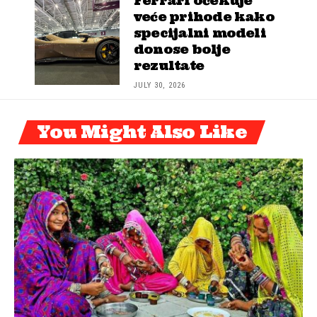
Ferrari očekuje
veće prihode kako
specijalni modeli
donose bolje
rezultate
JULY 30, 2026
You Might Also Like