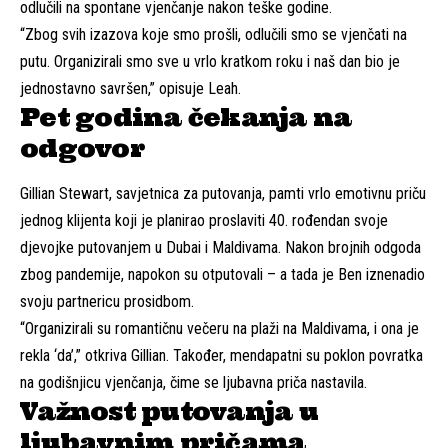
odlučili na spontane vjenčanje nakon teške godine.
“Zbog svih izazova koje smo prošli, odlučili smo se vjenčati na
putu. Organizirali smo sve u vrlo kratkom roku i naš dan bio je
jednostavno savršen,” opisuje Leah.
Pet godina čekanja na
odgovor
Gillian Stewart, savjetnica za putovanja, pamti vrlo emotivnu priču
jednog klijenta koji je planirao proslaviti 40. rođendan svoje
djevojke putovanjem u Dubai i Maldivama. Nakon brojnih odgoda
zbog pandemije, napokon su otputovali – a tada je Ben iznenadio
svoju partnericu prosidbom.
“Organizirali su romantičnu večeru na plaži na Maldivama, i ona je
rekla ‘da’,” otkriva Gillian. Također, mendapatni su poklon povratka
na godišnjicu vjenčanja, čime se ljubavna priča nastavila.
Važnost putovanja u
ljubavnim pričama