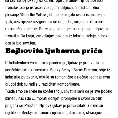
na savršenoj lokaciji uz obalu," opisuje Shaw. Njihov posebni
trenutak bio je ukrašen veseljem, uključujući tradicionalno
plesanje ‘Strip the Willow’, što je nasmijalo svu prisutnu ekipu.
Ipak, neizbježne nezgode su se dogodile; umjesto planirane
romantične pjesme, Peter je pustio pjesmu koja nije odgovarala
trenutku. Na kraju, zahvaljujući poklonu iz lokalne radnje, njihov
dan je bio savršen.
Bajkovita ljubavna priča
U turbulentnim vremenima pandemije, ljubav je procvjetala u
neočekivanim okolnostima. Becky Selby i Sarah Preston, obje iz
industrije putovanja, otkrile su romantične osjećaje jedna prema
drugoj dok su radile u različitim kompanijama.
“Kada smo se srele na konferenciji, shvatila sam da je sve počelo
između nas i da ću morati donijeti promjene u svom životu,”
prisjeća se Preston. Njihova ljubav je procvjetala, a dane su
dijelile i s Beckyinim sinom i njihovim ljubimcima, stvarajući