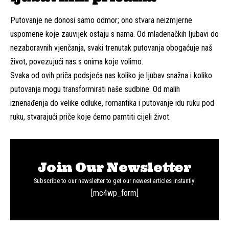
Putovanje ne donosi samo odmor; ono stvara neizmjerne
uspomene koje zauvijek ostaju s nama. Od mladenačkih ljubavi do
nezaboravnih vjenčanja, svaki trenutak putovanja obogaćuje naš
život, povezujući nas s onima koje volimo.
Svaka od ovih priča podsjeća nas koliko je ljubav snažna i koliko
putovanja mogu transformirati naše sudbine. Od malih
iznenađenja do velike odluke, romantika i putovanje idu ruku pod
ruku, stvarajući priče koje ćemo pamtiti cijeli život.
Join Our Newsletter
Subscribe to our newsletter to get our newest articles instantly!
[mc4wp_form]