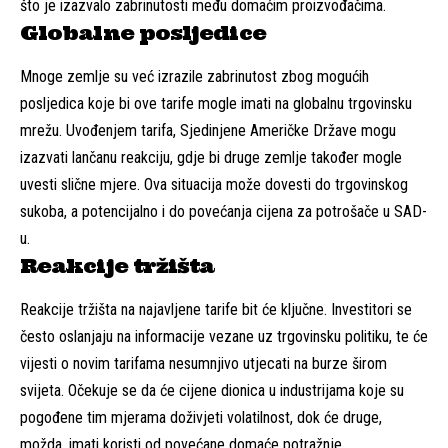
što je izazvalo zabrinutosti među domaćim proizvođačima.
Globalne posljedice
Mnoge zemlje su već izrazile zabrinutost zbog mogućih
posljedica koje bi ove tarife mogle imati na globalnu trgovinsku
mrežu. Uvođenjem tarifa, Sjedinjene Američke Države mogu
izazvati lančanu reakciju, gdje bi druge zemlje također mogle
uvesti slične mjere. Ova situacija može dovesti do trgovinskog
sukoba, a potencijalno i do povećanja cijena za potrošače u SAD-
u.
Reakcije tržišta
Reakcije tržišta na najavljene tarife bit će ključne. Investitori se
često oslanjaju na informacije vezane uz trgovinsku politiku, te će
vijesti o novim tarifama nesumnjivo utjecati na burze širom
svijeta. Očekuje se da će cijene dionica u industrijama koje su
pogođene tim mjerama doživjeti volatilnost, dok će druge,
možda, imati koristi od povećane domaće potražnje.