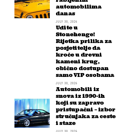
rabljenim
automobilima
danas
JULY 30, 2026
Uđite u
Stonehenge!
Rijetka prilika za
posjetitelje da
kroče u drevni
kameni krug,
obično dostupan
samo VIP osobama
JULY 30, 2026
Automobili iz
snova iz 1990-ih
koji su zapravo
pristupačni – izbor
stručnjaka za ceste
i staze
JULY 30, 2026