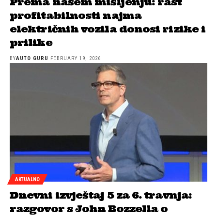
Prema našem mišljenju: rast
profitabilnosti najma
električnih vozila donosi rizike i
prilike
BY
AUTO GURU
FEBRUARY 19, 2026
AKTUALNO
Dnevni izvještaj 5 za 6. travnja:
razgovor s John Bozzella o