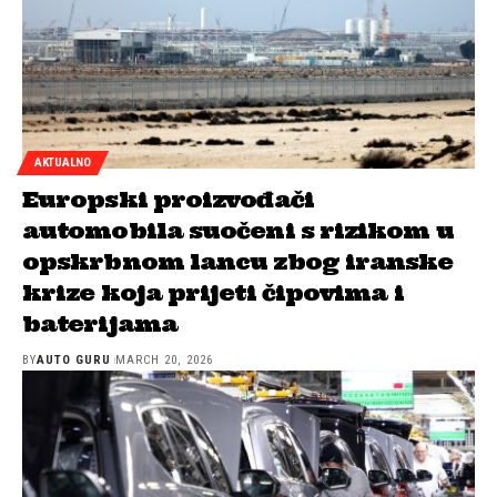
AKTUALNO
Europski proizvođači
automobila suočeni s rizikom u
opskrbnom lancu zbog iranske
krize koja prijeti čipovima i
baterijama
BY
AUTO GURU
MARCH 20, 2026