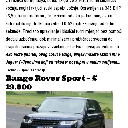
Za razliku od Bentleya,
Lotus Exige V6 S
vraća se na suštinsku
vožnju, naglašavajući svaki aspekt vožnje. Opremljen sa 345 BHP
i 3,5-litrenim motorom, te težinom od oko jedne tone, ovom
automobilu nije teško ubrzati od 0-62 mph za manje od četiri
sekunde. Precizno upravljanje i klasični ručni mjenjač bez pomoći
dodaju uzbuđenje, dok minimalizam i praktičnost svedeni do
krajnjih granica pružaju vozačkom iskustvu osjećaj autentičnosti.
Ako niste ljubitelj
ovog Lotusa Exige
, uvijek možete razmisliti o
Jaguar F-Typovima koji su također dostupni u malim serijama…
Jaguar F-Tipovi na prodaju
Range Rover Sport – £
19.800