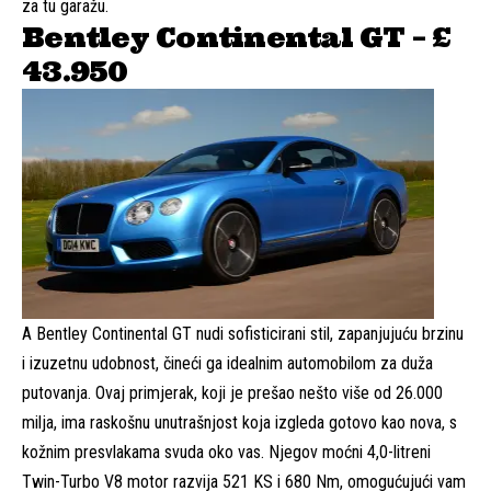
za tu garažu.
Bentley Continental GT – £
43.950
A
Bentley Continental GT
nudi sofisticirani stil, zapanjujuću brzinu
i izuzetnu udobnost, čineći ga idealnim automobilom za duža
putovanja. Ovaj primjerak, koji je prešao nešto više od 26.000
milja, ima raskošnu unutrašnjost koja izgleda gotovo kao nova, s
kožnim presvlakama svuda oko vas. Njegov moćni 4,0-litreni
Twin-Turbo V8 motor razvija 521 KS i 680 Nm, omogućujući vam