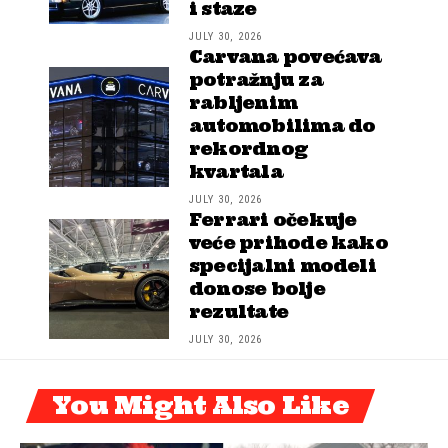
i staze
JULY 30, 2026
Carvana povećava
potražnju za
rabljenim
automobilima do
rekordnog
kvartala
JULY 30, 2026
Ferrari očekuje
veće prihode kako
specijalni modeli
donose bolje
rezultate
JULY 30, 2026
You Might Also Like