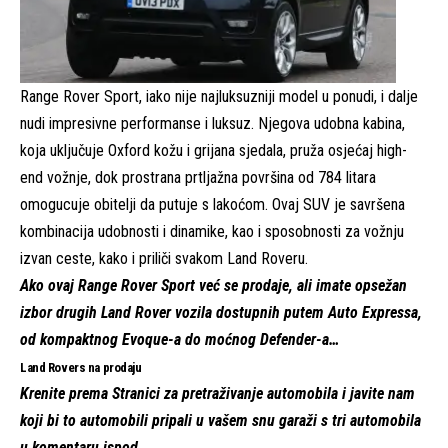
Range Rover Sport, iako nije najluksuzniji model u ponudi, i dalje
nudi impresivne performanse i luksuz. Njegova udobna kabina,
koja uključuje Oxford kožu i grijana sjedala, pruža osjećaj high-
end vožnje, dok prostrana prtljažna površina od 784 litara
omogucuje obitelji da putuje s lakoćom. Ovaj SUV je savršena
kombinacija udobnosti i dinamike, kao i sposobnosti za vožnju
izvan ceste, kako i priliči svakom Land Roveru.
Ako
ovaj Range Rover Sport
već se prodaje, ali imate opsežan
izbor drugih Land Rover vozila dostupnih putem Auto Expressa,
od kompaktnog Evoque-a do moćnog
Defender-a
…
Land Rovers na prodaju
Krenite prema
Stranici za pretraživanje automobila
i javite nam
koji bi to automobili pripali u vašem snu garaži s tri automobila
u komentaru ispod…