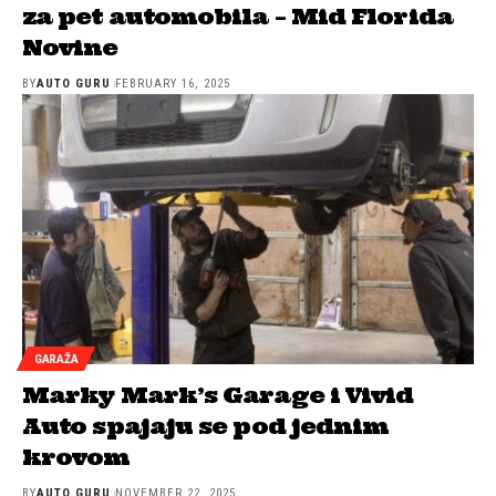
za pet automobila – Mid Florida
Novine
BY
AUTO GURU
FEBRUARY 16, 2025
GARAŽA
Marky Mark’s Garage i Vivid
Auto spajaju se pod jednim
krovom
BY
AUTO GURU
NOVEMBER 22, 2025