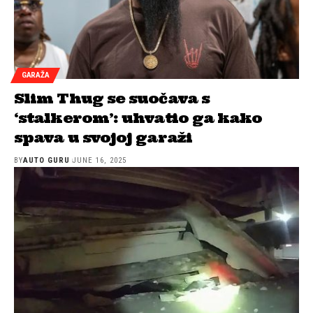
GARAŽA
Slim Thug se suočava s
‘stalkerom’: uhvatio ga kako
spava u svojoj garaži
BY
AUTO GURU
JUNE 16, 2025