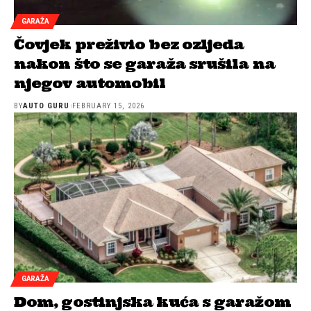
GARAŽA
Čovjek preživio bez ozljeda
nakon što se garaža srušila na
njegov automobil
BY
AUTO GURU
FEBRUARY 15, 2026
GARAŽA
Dom, gostinjska kuća s garažom