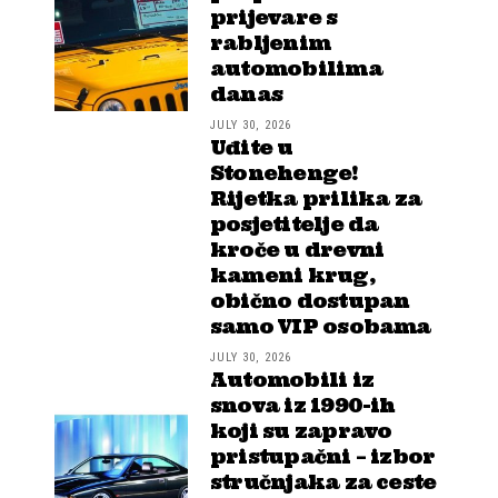
prijevare s
rabljenim
automobilima
danas
JULY 30, 2026
Uđite u
Stonehenge!
Rijetka prilika za
posjetitelje da
kroče u drevni
kameni krug,
obično dostupan
samo VIP osobama
JULY 30, 2026
Automobili iz
snova iz 1990-ih
koji su zapravo
pristupačni – izbor
stručnjaka za ceste