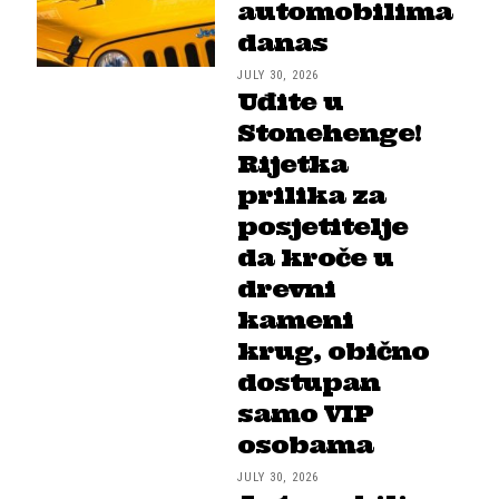
automobilima
danas
JULY 30, 2026
Uđite u
Stonehenge!
Rijetka
prilika za
posjetitelje
da kroče u
drevni
kameni
krug, obično
dostupan
samo VIP
osobama
JULY 30, 2026