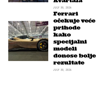
kvartala
JULY 30, 2026
Ferrari
očekuje veće
prihode
kako
specijalni
modeli
donose bolje
rezultate
JULY 30, 2026