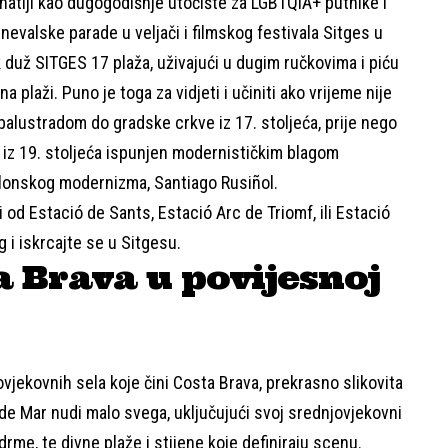
znatiji kao dugogodišnje utočište za LGBTQIA+ putnike i
evalske parade u veljači i filmskog festivala Sitges u
k duž SITGES 17 plaža, uživajući u dugim ručkovima i piću
na plaži. Puno je toga za vidjeti i učiniti ako vrijeme nije
balustradom do gradske crkve iz 17. stoljeća, prije nego
c iz 19. stoljeća ispunjen modernističkim blagom
talonskog modernizma, Santiago Rusiñol.
 od Estació de Sants, Estació Arc de Triomf, ili Estació
g i iskrcajte se u Sitgesu.
ta Brava u povijesnoj
vjekovnih sela koje čini
Costa Brava
, prekrasno slikovita
de Mar nudi malo svega, uključujući svoj srednjovjekovni
drme, te divne plaže i stijene koje definiraju scenu.