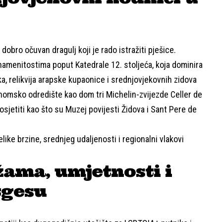
dobro očuvan dragulj koji je rado istražiti pješice.
 znamenitostima poput
Katedrale 12. stoljeća
, koja dominira
, relikvija arapske kupaonice i srednjovjekovnih zidova
onomsko odredište kao dom tri Michelin-zvijezde
Celler de
posjetiti kao što su
Muzej povijesti Židova
i
Sant Pere de
like brzine, srednjeg udaljenosti i regionalni vlakovi
ažama, umjetnosti i
tgesu