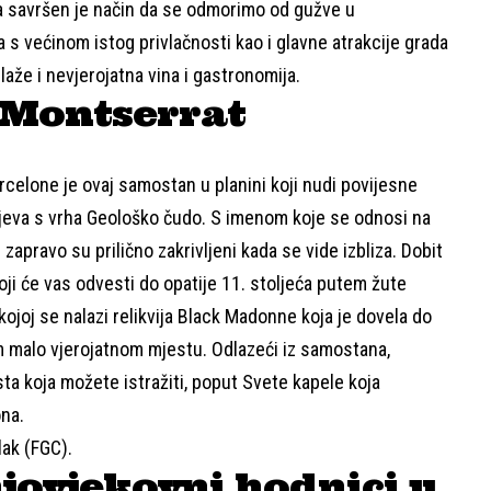
a savršen je način da se odmorimo od gužve u
 s većinom istog privlačnosti kao i glavne atrakcije grada
laže i nevjerojatna vina i gastronomija.
i Montserrat
rcelone je ovaj samostan u planini koji nudi povijesne
jeva s vrha
Geološko čudo
. S imenom koje se odnosi na
zapravo su prilično zakrivljeni kada se vide izbliza. Dobit
oji će vas odvesti do opatije 11. stoljeća putem žute
kojoj se nalazi relikvija Black Madonne koja je dovela do
 malo vjerojatnom mjestu. Odlazeći iz samostana,
sta koja možete istražiti, poput
Svete kapele
koja
na.
lak (FGC).
jovjekovni hodnici u