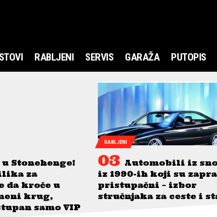
STOVI
RABLJENI
SERVIS
GARAŽA
PUTOPIS
RABLJENI
 u Stonehenge!
Automobili iz sn
ilika za
iz 1990-ih koji su zapr
je da kroče u
pristupačni – izbor
meni krug,
stručnjaka za ceste i s
stupan samo VIP