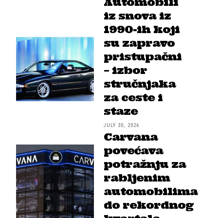
Automobili
iz snova iz
1990-ih koji
su zapravo
pristupačni
– izbor
stručnjaka
za ceste i
staze
JULY 30, 2026
Carvana
povećava
potražnju za
rabljenim
automobilima
do rekordnog