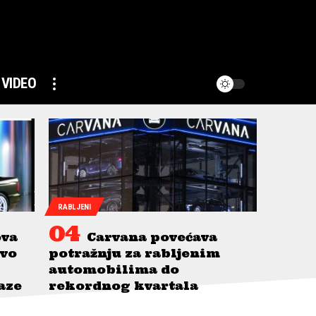
VIDEO
RABLJENI
ova
Carvana povećava
avo
potražnju za rabljenim
automobilima do
taze
rekordnog kvartala