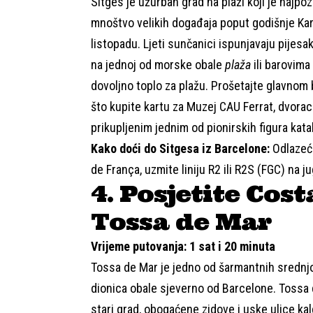
Sitges
je užurban grad na plaži koji je najpo
mnoštvo velikih događaja poput godišnje Karn
listopadu. Ljeti sunčanici ispunjavaju pijesa
na jednoj od morske obale
plaža
ili barovima 
dovoljno toplo za plažu. Prošetajte glavnom 
što kupite kartu za
Muzej CAU Ferrat
, dvora
prikupljenim jednim od pionirskih figura ka
Kako doći do Sitgesa iz Barcelone:
Odlazeći
de França, uzmite liniju R2 ili R2S (FGC) na ju
4. Posjetite Cos
Tossa de Mar
Vrijeme putovanja: 1 sat i 20 minuta
Tossa de Mar
je jedno od šarmantnih srednjo
dionica obale sjeverno od Barcelone. Tossa 
stari grad, obogaćene zidove i uske ulice kal