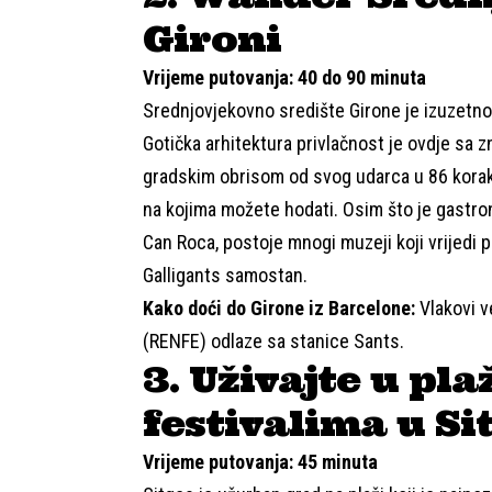
Gironi
Vrijeme putovanja: 40 do 90 minuta
Srednjovjekovno središte
Girone
je izuzetno 
Gotička arhitektura privlačnost je ovdje sa
gradskim obrisom od svog udarca u 86 koraka
na kojima možete hodati. Osim što je gastr
Can Roca
, postoje mnogi muzeji koji vrijedi 
Galligants
samostan.
Kako doći do Girone iz Barcelone:
Vlakovi ve
(RENFE) odlaze sa stanice Sants.
3. Uživajte u pl
festivalima u Si
Vrijeme putovanja: 45 minuta