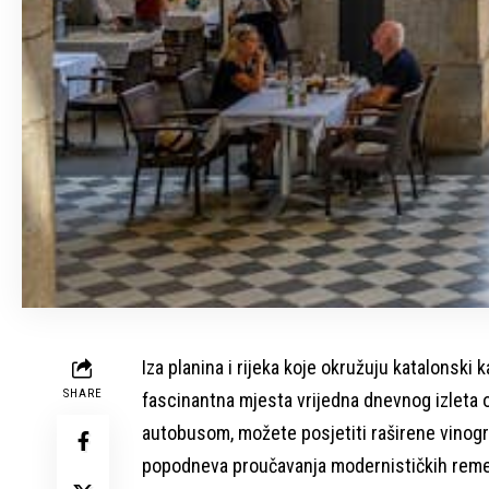
Iza planina i rijeka koje okružuju katalonsk
SHARE
fascinantna mjesta vrijedna dnevnog izleta
autobusom, možete posjetiti raširene vinogra
popodneva proučavanja modernističkih reme