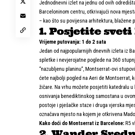
Jednodnevni izlet na jednu od ovih odredišt
Barceloninom centru, otkrivajući nova mjesta
– kao što su povijesna arhitektura, blažene p
1. Posjetite svet
Vrijeme putovanja: 1 do 2 sata
Jedan od najpopularnijih dnevnih izleta iz Ba
spletke i nevjerojatne poglede na 360 stupn
“nazubljenu planinu”, Montserrat-ovi stupovi 
ćete najbolji pogled na Aeri de Montserrat, k
žičare. Na vrhu možete posjetiti katedralu u 
osnivanja benediktinskog samostana u ovom
postoje i pješačke staze i druga vjerska mje
označava mjesto na kojem je otkrivena Mado
Kako doći do Montserrat iz Barcelone:
R5 v
2. Wander Sredn