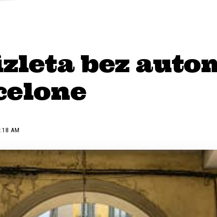
izleta bez auto
celone
1:18 AM