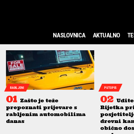
NASLOVNICA
AKTUALNO
TE
RABLJENI
PUTOPIS
Zašto je teže
Uđite
prepoznati prijevare s
Rijetka pr
rabljenim automobilima
posjetitel
danas
drevni ka
obično do