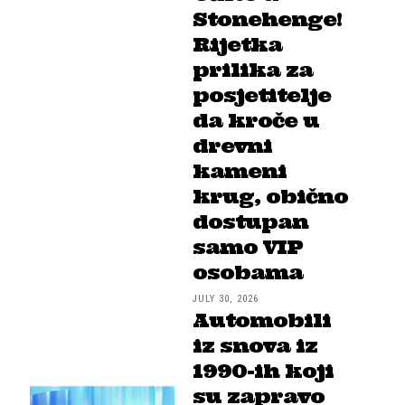
Stonehenge!
Rijetka
prilika za
posjetitelje
da kroče u
drevni
kameni
krug, obično
dostupan
samo VIP
osobama
JULY 30, 2026
Automobili
iz snova iz
1990-ih koji
su zapravo