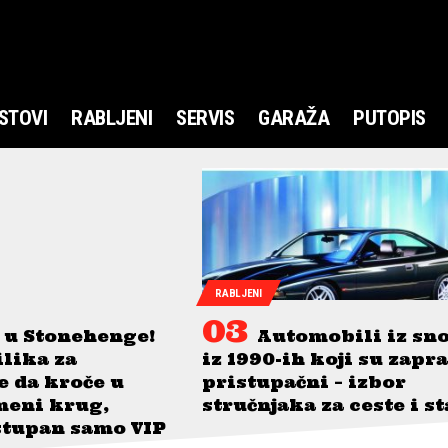
STOVI
RABLJENI
SERVIS
GARAŽA
PUTOPIS
RABLJENI
 u Stonehenge!
Automobili iz sn
ilika za
iz 1990-ih koji su zapr
je da kroče u
pristupačni – izbor
meni krug,
stručnjaka za ceste i s
stupan samo VIP