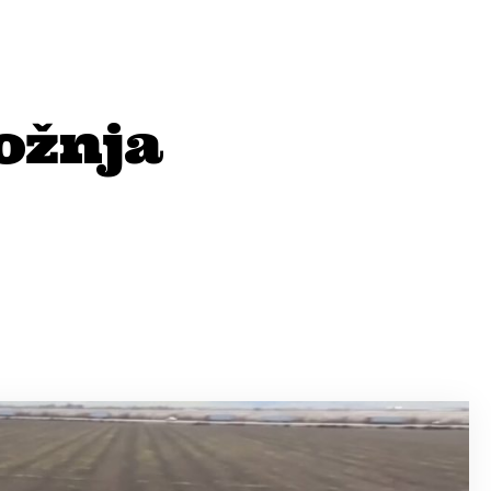
ožnja
.