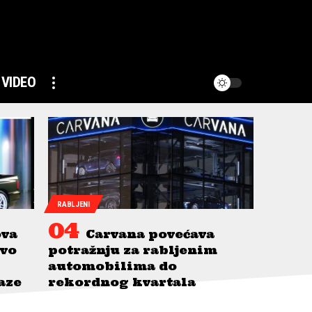
VIDEO
RABLJENI
ova
Carvana povećava
avo
potražnju za rabljenim
automobilima do
taze
rekordnog kvartala