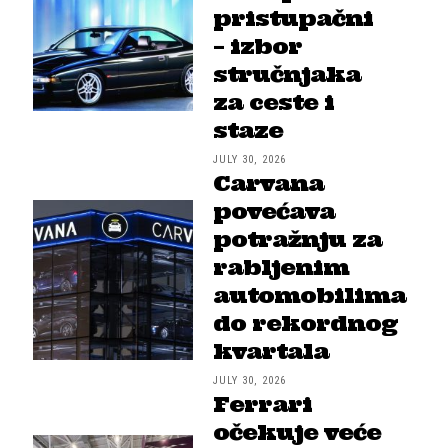
pristupačni
– izbor
stručnjaka
za ceste i
staze
JULY 30, 2026
Carvana
povećava
potražnju za
rabljenim
automobilima
do rekordnog
kvartala
JULY 30, 2026
Ferrari
očekuje veće