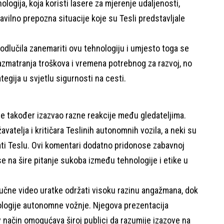
logija, koja koristi lasere za mjerenje udaljenosti,
avilno prepozna situacije koje su Tesli predstavljale
odlučila zanemariti ovu tehnologiju i umjesto toga se
 razmatranja troškova i vremena potrebnog za razvoj, no
ategija u svjetlu sigurnosti na cesti.
je također izazvao razne reakcije među gledateljima.
vatelja i kritičara Teslinih autonomnih vozila, a neki su
rati Teslu. Ovi komentari dodatno pridonose zabavnoj
 se na šire pitanje sukoba između tehnologije i etike u
učne video uratke održati visoku razinu angažmana, dok
ologije autonomne vožnje. Njegova prezentacija
 način omogućava široj publici da razumije izazove na