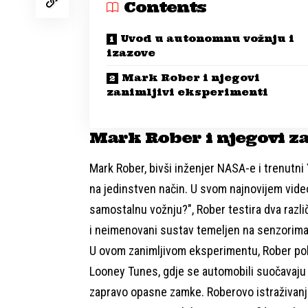
Contents
Uvod u autonomnu vožnju i
izazove
Mark Rober i njegovi
zanimljivi eksperimenti
Mark Rober i njegovi z
Mark Rober, bivši inženjer NASA-e i trenutni 
na jedinstven način. U svom najnovijem vide
samostalnu vožnju?", Rober testira dva razli
i neimenovani sustav temeljen na senzorima 
U ovom zanimljivom eksperimentu, Rober poku
Looney Tunes, gdje se automobili suočavaju s
zapravo opasne zamke. Roberovo istraživanje k