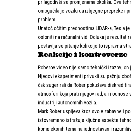
prilagodivši se promjenama okoliša. Ova tehno
omogućila je vozilu da izbjegne prepreke i pr
problem.
Unatoč očitim prednostima LIDAR-a, Tesla je 
osloniti na računalni vid. Odluka je rezultat
postavlja se pitanje koliko je to ispravna str
Reakcije i kontroverze
Roberov video nije samo tehnički izazov; on 
Njegovi eksperimenti privukli su pažnju oboža
čak sugerirali da Rober pokušava diskrediti
atmosferi koja prati njegov rad, ali i odnose
industriji autonomnih vozila.
Mark Rober uspijeva kroz svoje zabavne i po
istovremeno istražuje ključne aspekte tehn
kompleksnih tema na jednostavan i razumljiv