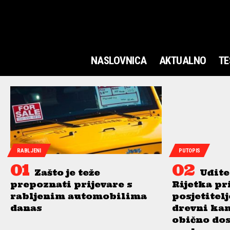
NASLOVNICA
AKTUALNO
TE
RABLJENI
PUTOPIS
Zašto je teže
Uđite
prepoznati prijevare s
Rijetka pr
rabljenim automobilima
posjetitel
danas
drevni ka
obično do