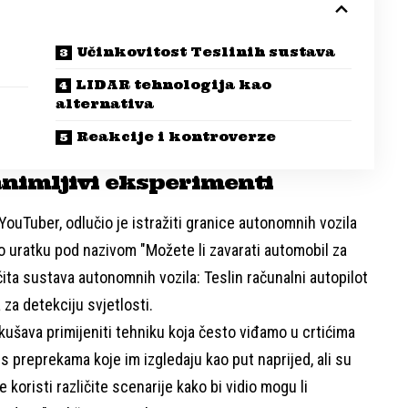
Učinkovitost Teslinih sustava
LIDAR tehnologija kao
alternativa
Reakcije i kontroverze
animljivi eksperimenti
YouTuber, odlučio je istražiti granice autonomnih vozila
o uratku pod nazivom "Možete li zavarati automobil za
čita sustava autonomnih vozila: Teslin računalni autopilot
za detekciju svjetlosti.
šava primijeniti tehniku koja često viđamo u crtićima
 preprekama koje im izgledaju kao put naprijed, ali su
oristi različite scenarije kako bi vidio mogu li