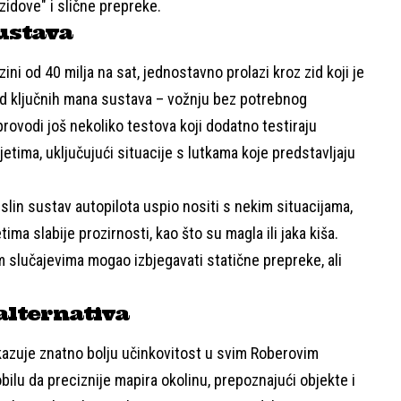
zidove" i slične prepreke.
ustava
rzini od 40 milja na sat, jednostavno prolazi kroz zid koji je
 od ključnih mana sustava – vožnju bez potrebnog
ovodi još nekoliko testova koji dodatno testiraju
etima, uključujući situacije s lutkama koje predstavljaju
slin sustav autopilota uspio nositi s nekim situacijama,
etima slabije prozirnosti, kao što su magla ili jaka kiša.
 slučajevima mogao izbjegavati statične prepreke, ali
alternativa
kazuje znatno bolju učinkovitost u svim Roberovim
lu da preciznije mapira okolinu, prepoznajući objekte i