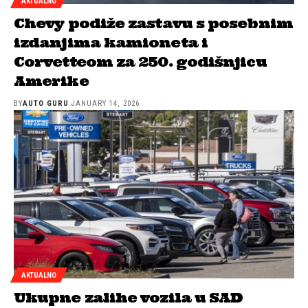
AKTUALNO
Chevy podiže zastavu s posebnim
izdanjima kamioneta i
Corvetteom za 250. godišnjicu
Amerike
BY
AUTO GURU
JANUARY 14, 2026
AKTUALNO
Ukupne zalihe vozila u SAD