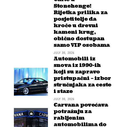
Stonehenge!
Rijetka prilika za
posjetitelje da
kroče u drevni
kameni krug,
obično dostupan
samo VIP osobama
JULY 30, 2026
Automobili iz
snova iz 1990-ih
koji su zapravo
pristupačni – izbor
stručnjaka za ceste
i staze
JULY 30, 2026
Carvana povećava
potražnju za
rabljenim
automobilima do