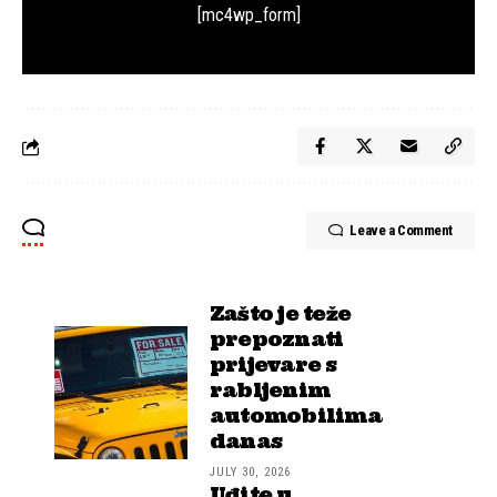
[mc4wp_form]
Leave a Comment
Zašto je teže
prepoznati
prijevare s
rabljenim
automobilima
danas
JULY 30, 2026
Uđite u