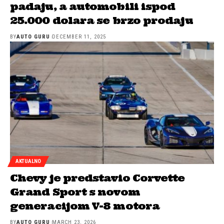
padaju, a automobili ispod
25.000 dolara se brzo prodaju
BY
AUTO GURU
DECEMBER 11, 2025
AKTUALNO
Chevy je predstavio Corvette
Grand Sport s novom
generacijom V-8 motora
BY
AUTO GURU
MARCH 23, 2026