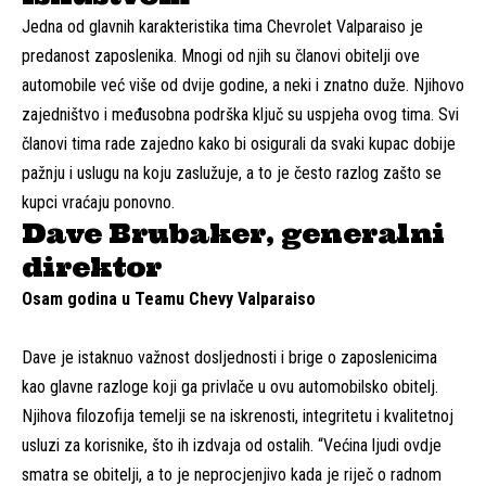
Jedna od glavnih karakteristika tima Chevrolet Valparaiso je
predanost zaposlenika. Mnogi od njih su članovi obitelji ove
automobile već više od dvije godine, a neki i znatno duže. Njihovo
zajedništvo i međusobna podrška ključ su uspjeha ovog tima. Svi
članovi tima rade zajedno kako bi osigurali da svaki kupac dobije
pažnju i uslugu na koju zaslužuje, a to je često razlog zašto se
kupci vraćaju ponovno.
Dave Brubaker, generalni
direktor
Osam godina u Teamu Chevy Valparaiso
Dave je istaknuo važnost dosljednosti i brige o zaposlenicima
kao glavne razloge koji ga privlače u ovu automobilsko obitelj.
Njihova filozofija temelji se na iskrenosti, integritetu i kvalitetnoj
usluzi za korisnike, što ih izdvaja od ostalih. “Većina ljudi ovdje
smatra se obitelji, a to je neprocjenjivo kada je riječ o radnom