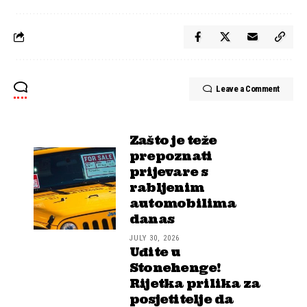
Leave a Comment
Zašto je teže
prepoznati
prijevare s
rabljenim
automobilima
danas
JULY 30, 2026
Uđite u
Stonehenge!
Rijetka prilika za
posjetitelje da