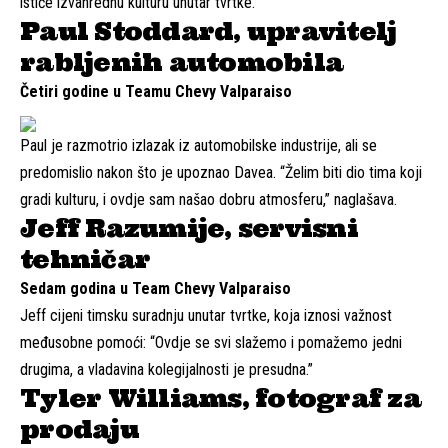
ističe izvanrednu kulturu unutar tvrtke.
Paul Stoddard, upravitelj
rabljenih automobila
Četiri godine u Teamu Chevy Valparaiso
Paul je razmotrio izlazak iz automobilske industrije, ali se
predomislio nakon što je upoznao Davea. “Želim biti dio tima koji
gradi kulturu, i ovdje sam našao dobru atmosferu,” naglašava.
Jeff Razumije, servisni
tehničar
Sedam godina u Team Chevy Valparaiso
Jeff cijeni timsku suradnju unutar tvrtke, koja iznosi važnost
međusobne pomoći: “Ovdje se svi slažemo i pomažemo jedni
drugima, a vladavina kolegijalnosti je presudna.”
Tyler Williams, fotograf za
prodaju