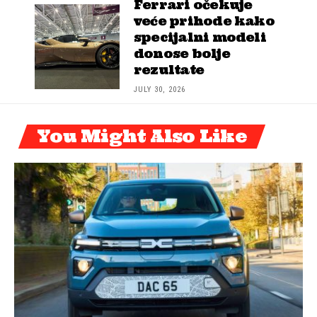
Ferrari očekuje
veće prihode kako
specijalni modeli
donose bolje
rezultate
JULY 30, 2026
You Might Also Like