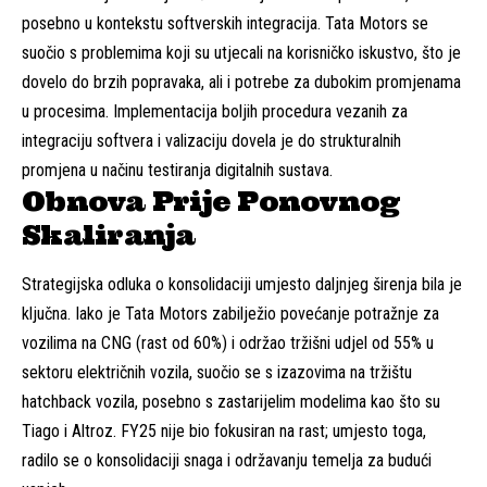
posebno u kontekstu softverskih integracija. Tata Motors se
suočio s problemima koji su utjecali na korisničko iskustvo, što je
dovelo do brzih popravaka, ali i potrebe za dubokim promjenama
u procesima. Implementacija boljih procedura vezanih za
integraciju softvera i valizaciju dovela je do strukturalnih
promjena u načinu testiranja digitalnih sustava.
Obnova Prije Ponovnog
Skaliranja
Strategijska odluka o konsolidaciji umjesto daljnjeg širenja bila je
ključna. Iako je Tata Motors zabilježio povećanje potražnje za
vozilima na CNG (rast od 60%) i održao tržišni udjel od 55% u
sektoru električnih vozila, suočio se s izazovima na tržištu
hatchback vozila, posebno s zastarijelim modelima kao što su
Tiago i Altroz. FY25 nije bio fokusiran na rast; umjesto toga,
radilo se o konsolidaciji snaga i održavanju temelja za budući