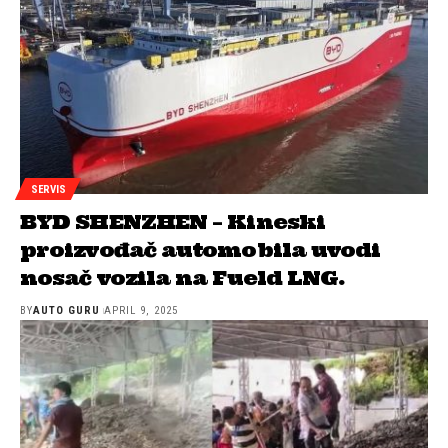
SERVIS
BYD SHENZHEN – Kineski
proizvođač automobila uvodi
nosač vozila na Fueld LNG.
BY
AUTO GURU
APRIL 9, 2025