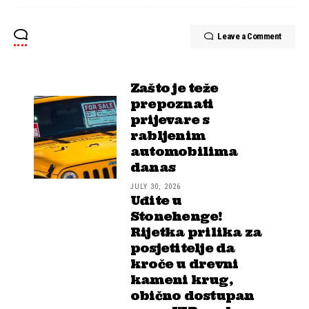
Leave a Comment
Zašto je teže
prepoznati
prijevare s
rabljenim
automobilima
danas
JULY 30, 2026
Uđite u
Stonehenge!
Rijetka prilika za
posjetitelje da
kroče u drevni
kameni krug,
obično dostupan