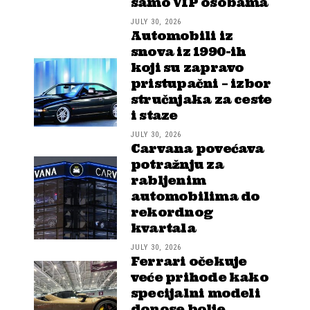
samo VIP osobama
JULY 30, 2026
Automobili iz
snova iz 1990-ih
koji su zapravo
pristupačni – izbor
stručnjaka za ceste
i staze
JULY 30, 2026
Carvana povećava
potražnju za
rabljenim
automobilima do
rekordnog
kvartala
JULY 30, 2026
Ferrari očekuje
veće prihode kako
specijalni modeli
donose bolje