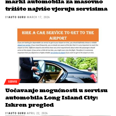
marki automobila za masovno
tržište najviše vjeruju servisima
BY
AUTO GURU
MARCH 17, 2026
SERVIS
Uočavanje mogućnosti u servisu
automobila Long Island City:
Iskren pregled
BY
AUTO GURU
APRIL 22, 2026