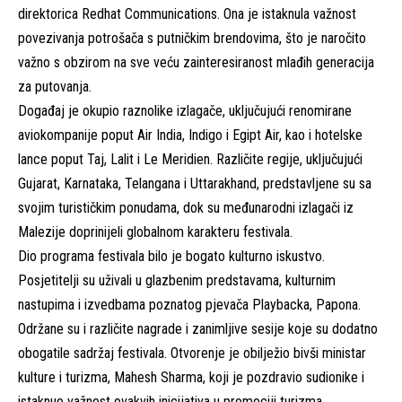
direktorica Redhat Communications. Ona je istaknula važnost
povezivanja potrošača s putničkim brendovima, što je naročito
važno s obzirom na sve veću zainteresiranost mlađih generacija
za putovanja.
Događaj je okupio raznolike izlagače, uključujući renomirane
aviokompanije poput Air India, Indigo i Egipt Air, kao i hotelske
lance poput Taj, Lalit i Le Meridien. Različite regije, uključujući
Gujarat, Karnataka, Telangana i Uttarakhand, predstavljene su sa
svojim turističkim ponudama, dok su međunarodni izlagači iz
Malezije doprinijeli globalnom karakteru festivala.
Dio programa festivala bilo je bogato kulturno iskustvo.
Posjetitelji su uživali u glazbenim predstavama, kulturnim
nastupima i izvedbama poznatog pjevača Playbacka, Papona.
Održane su i različite nagrade i zanimljive sesije koje su dodatno
obogatile sadržaj festivala. Otvorenje je obilježio bivši ministar
kulture i turizma, Mahesh Sharma, koji je pozdravio sudionike i
istaknuo važnost ovakvih inicijativa u promociji turizma.