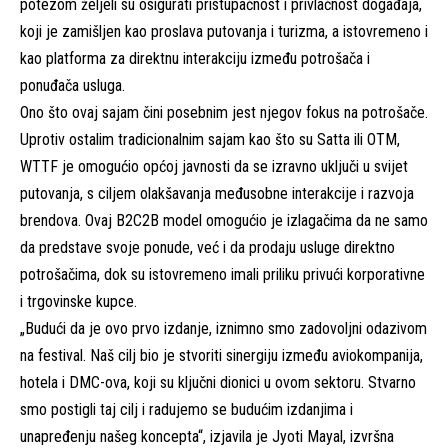
potezom željeli su osigurati pristupačnost i privlačnost događaja,
koji je zamišljen kao proslava putovanja i turizma, a istovremeno i
kao platforma za direktnu interakciju između potrošača i
ponuđača usluga.
Ono što ovaj sajam čini posebnim jest njegov fokus na potrošače.
Uprotiv ostalim tradicionalnim sajam kao što su Satta ili OTM,
WTTF je omogućio općoj javnosti da se izravno uključi u svijet
putovanja, s ciljem olakšavanja međusobne interakcije i razvoja
brendova. Ovaj B2C2B model omogućio je izlagačima da ne samo
da predstave svoje ponude, već i da prodaju usluge direktno
potrošačima, dok su istovremeno imali priliku privući korporativne
i trgovinske kupce.
„Budući da je ovo prvo izdanje, iznimno smo zadovoljni odazivom
na festival. Naš cilj bio je stvoriti sinergiju između aviokompanija,
hotela i DMC-ova, koji su ključni dionici u ovom sektoru. Stvarno
smo postigli taj cilj i radujemo se budućim izdanjima i
unapređenju našeg koncepta“, izjavila je Jyoti Mayal, izvršna