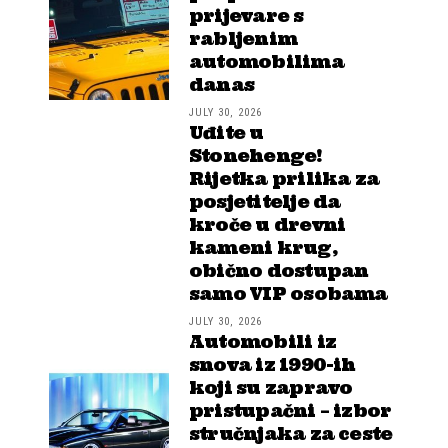
prijevare s
rabljenim
automobilima
danas
JULY 30, 2026
Uđite u
Stonehenge!
Rijetka prilika za
posjetitelje da
kroče u drevni
kameni krug,
obično dostupan
samo VIP osobama
JULY 30, 2026
Automobili iz
snova iz 1990-ih
koji su zapravo
pristupačni – izbor
stručnjaka za ceste