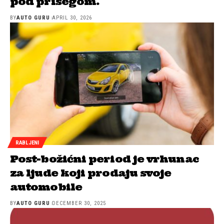
pod prisegom.
BY
AUTO GURU
APRIL 30, 2026
RABLJENI
Post-božićni period je vrhunac
za ljude koji prodaju svoje
automobile
BY
AUTO GURU
DECEMBER 30, 2025