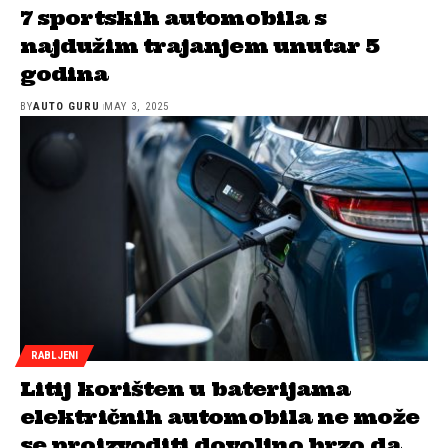
7 sportskih automobila s
najdužim trajanjem unutar 5
godina
BY
AUTO GURU
MAY 3, 2025
RABLJENI
Litij korišten u baterijama
električnih automobila ne može
se proizvoditi dovoljno brzo da