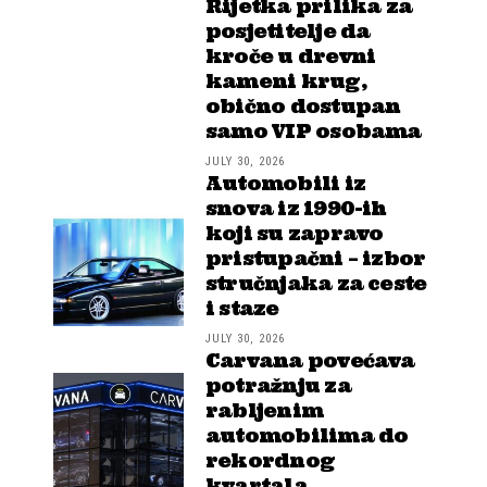
Rijetka prilika za
posjetitelje da
kroče u drevni
kameni krug,
obično dostupan
samo VIP osobama
JULY 30, 2026
Automobili iz
snova iz 1990-ih
koji su zapravo
pristupačni – izbor
stručnjaka za ceste
i staze
JULY 30, 2026
Carvana povećava
potražnju za
rabljenim
automobilima do
rekordnog
kvartala