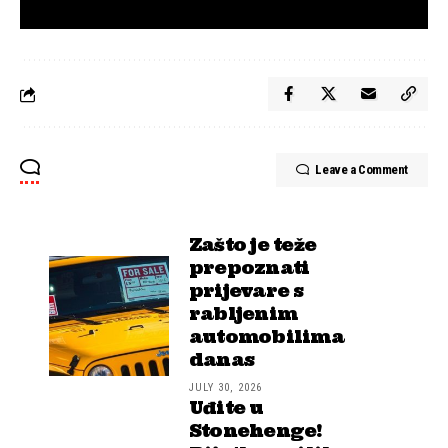
Leave a Comment
Zašto je teže
prepoznati
prijevare s
rabljenim
automobilima
danas
JULY 30, 2026
Uđite u
Stonehenge!