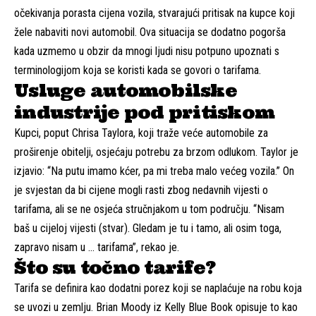
očekivanja porasta cijena vozila, stvarajući pritisak na kupce koji
žele nabaviti novi automobil. Ova situacija se dodatno pogorša
kada uzmemo u obzir da mnogi ljudi nisu potpuno upoznati s
terminologijom koja se koristi kada se govori o tarifama.
Usluge automobilske
industrije pod pritiskom
Kupci, poput Chrisa Taylora, koji traže veće automobile za
proširenje obitelji, osjećaju potrebu za brzom odlukom. Taylor je
izjavio: “Na putu imamo kćer, pa mi treba malo većeg vozila.” On
je svjestan da bi cijene mogli rasti zbog nedavnih vijesti o
tarifama, ali se ne osjeća stručnjakom u tom području. “Nisam
baš u cijeloj vijesti (stvar). Gledam je tu i tamo, ali osim toga,
zapravo nisam u … tarifama”, rekao je.
Što su točno tarife?
Tarifa se definira kao dodatni porez koji se naplaćuje na robu koja
se uvozi u zemlju. Brian Moody iz Kelly Blue Book opisuje to kao