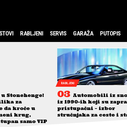
STOVI
RABLJENI
SERVIS
GARAŽA
PUTOPIS
RABLJENI
 u Stonehenge!
Automobili iz sn
ilika za
iz 1990-ih koji su zapr
je da kroče u
pristupačni – izbor
meni krug,
stručnjaka za ceste i s
stupan samo VIP