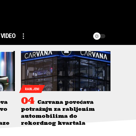
VIDEO
RABLJENI
ova
Carvana povećava
avo
potražnju za rabljenim
automobilima do
taze
rekordnog kvartala