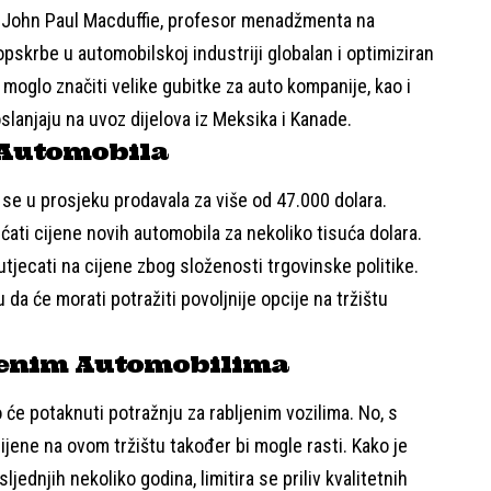
. John Paul Macduffie, profesor menadžmenta na
 opskrbe u automobilskoj industriji globalan i optimiziran
moglo značiti velike gubitke za auto kompanije, kao i
slanjaju na uvoz dijelova iz Meksika i Kanade.
h Automobila
 se u prosjeku prodavala za više od 47.000 dolara.
ećati cijene novih automobila za nekoliko tisuća dolara.
utjecati na cijene zbog složenosti trgovinske politike.
 da će morati potražiti povoljnije opcije na tržištu
ljenim Automobilima
će potaknuti potražnju za rabljenim vozilima. No, s
ijene na ovom tržištu također bi mogle rasti. Kako je
jednjih nekoliko godina, limitira se priliv kvalitetnih