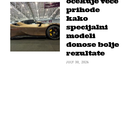
očekuje veće
prihode
kako
specijalni
modeli
donose bolje
rezultate
JULY 30, 2026