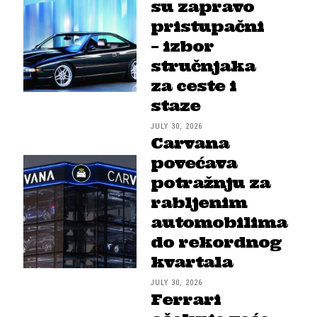
su zapravo
pristupačni
– izbor
stručnjaka
za ceste i
staze
JULY 30, 2026
Carvana
povećava
potražnju za
rabljenim
automobilima
do rekordnog
kvartala
JULY 30, 2026
Ferrari