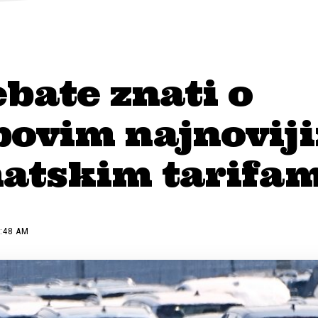
ebate znati o
ovim najnovij
atskim tarifa
2:48 AM