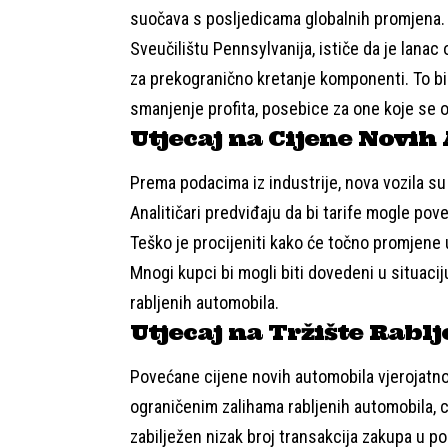
suočava s posljedicama globalnih promjena
Sveučilištu Pennsylvanija, ističe da je lanac
za prekogranično kretanje komponenti. To bi 
smanjenje profita, posebice za one koje se o
Utjecaj na Cijene Novi
Prema podacima iz industrije, nova vozila su
Analitičari predviđaju da bi tarife mogle pov
Teško je procijeniti kako će točno promjene 
Mnogi kupci bi mogli biti dovedeni u situaciju
rabljenih automobila.
Utjecaj na Tržište Rab
Povećane cijene novih automobila vjerojatno 
ograničenim zalihama rabljenih automobila, c
zabilježen nizak broj transakcija zakupa u posl