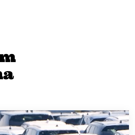
im
ma