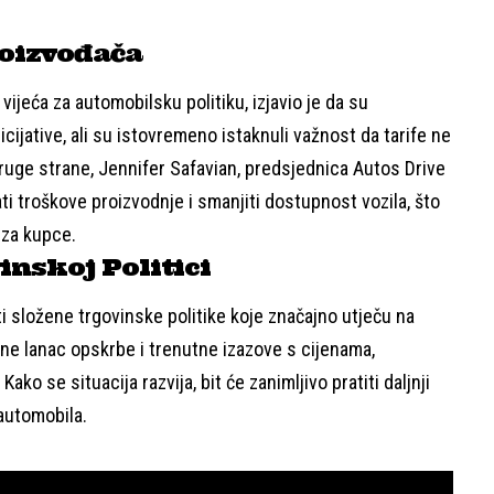
roizvođača
ijeća za automobilsku politiku, izjavio je da su
ijative, ali su istovremeno istaknuli važnost da tarife ne
ruge strane, Jennifer Safavian, predsjednica Autos Drive
ti troškove proizvodnje i smanjiti dostupnost vozila, što
 za kupce.
inskoj Politici
i složene trgovinske politike koje značajno utječu na
lne lanac opskrbe i trenutne izazove s cijenama,
ko se situacija razvija, bit će zanimljivo pratiti daljnji
 automobila.