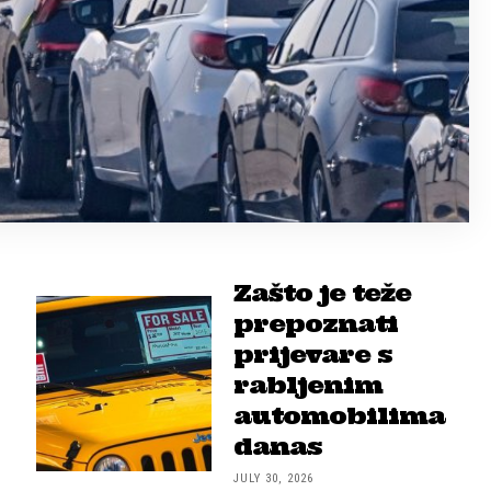
Zašto je teže
prepoznati
prijevare s
rabljenim
automobilima
danas
JULY 30, 2026