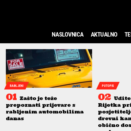
NASLOVNICA
AKTUALNO
TE
RABLJENI
PUTOPIS
Zašto je teže
Uđite
prepoznati prijevare s
Rijetka pr
rabljenim automobilima
posjetitel
danas
drevni ka
obično do