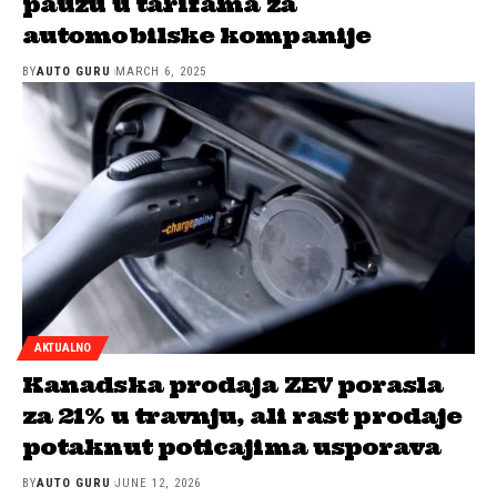
pauzu u tarifama za
automobilske kompanije
BY
AUTO GURU
MARCH 6, 2025
AKTUALNO
Kanadska prodaja ZEV porasla
za 21% u travnju, ali rast prodaje
potaknut poticajima usporava
BY
AUTO GURU
JUNE 12, 2026