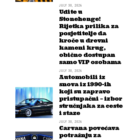
JULY 30, 2026
Uđite u
Stonehenge!
Rijetka prilika za
posjetitelje da
kroče u drevni
kameni krug,
obično dostupan
samo VIP osobama
JULY 30, 2026
Automobili iz
snova iz 1990-ih
koji su zapravo
pristupačni – izbor
stručnjaka za ceste
i staze
JULY 30, 2026
Carvana povećava
potražnju za