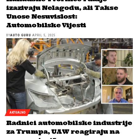
izazivaju Nelagodu, ali Takse
Unose Nesuvislost:
Automobilske Vijesti
BY
AUTO GURU
APRIL 5, 2025
AKTUALNO
Radnici automobilske industrije
za Trumpa, UAW reagiraju na