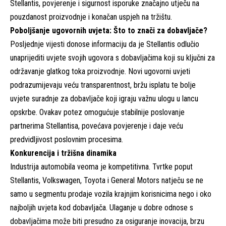
Stellantis, povjerenje i sigurnost isporuke značajno utječu na
pouzdanost proizvodnje i konačan uspjeh na tržištu.
Poboljšanje ugovornih uvjeta: Što to znači za dobavljače?
Posljednje vijesti donose informaciju da je Stellantis odlučio
unaprijediti uvjete svojih ugovora s dobavljačima koji su ključni za
održavanje glatkog toka proizvodnje. Novi ugovorni uvjeti
podrazumijevaju veću transparentnost, bržu isplatu te bolje
uvjete suradnje za dobavljače koji igraju važnu ulogu u lancu
opskrbe. Ovakav potez omogućuje stabilnije poslovanje
partnerima Stellantisa, povećava povjerenje i daje veću
predvidljivost poslovnim procesima.
Konkurencija i tržišna dinamika
Industrija automobila veoma je kompetitivna. Tvrtke poput
Stellantis, Volkswagen, Toyota i General Motors natječu se ne
samo u segmentu prodaje vozila krajnjim korisnicima nego i oko
najboljih uvjeta kod dobavljača. Ulaganje u dobre odnose s
dobavljačima može biti presudno za osiguranje inovacija, brzu