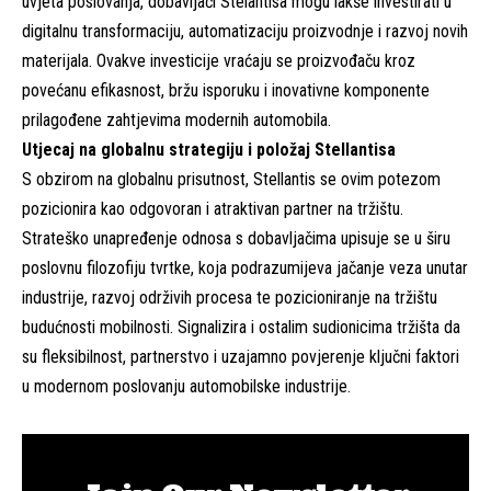
uvjeta poslovanja, dobavljači Stelantisa mogu lakše investirati u
digitalnu transformaciju, automatizaciju proizvodnje i razvoj novih
materijala. Ovakve investicije vraćaju se proizvođaču kroz
povećanu efikasnost, bržu isporuku i inovativne komponente
prilagođene zahtjevima modernih automobila.
Utjecaj na globalnu strategiju i položaj Stellantisa
S obzirom na globalnu prisutnost, Stellantis se ovim potezom
pozicionira kao odgovoran i atraktivan partner na tržištu.
Strateško unapređenje odnosa s dobavljačima upisuje se u širu
poslovnu filozofiju tvrtke, koja podrazumijeva jačanje veza unutar
industrije, razvoj održivih procesa te pozicioniranje na tržištu
budućnosti mobilnosti. Signalizira i ostalim sudionicima tržišta da
su fleksibilnost, partnerstvo i uzajamno povjerenje ključni faktori
u modernom poslovanju automobilske industrije.