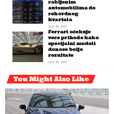
rabljenim
automobilima do
rekordnog
kvartala
JULY 30, 2026
Ferrari očekuje
veće prihode kako
specijalni modeli
donose bolje
rezultate
JULY 30, 2026
You Might Also Like