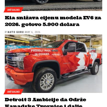
AKTUALNO
Kia snižava cijenu modela EV6 za
2026. gotovo 5.900 dolara
BY
AUTO GURU
MAY 6, 2026
AKTUALNO
Detroit 3 Ambicije da Održe
Kanadske Tvornice i dalje