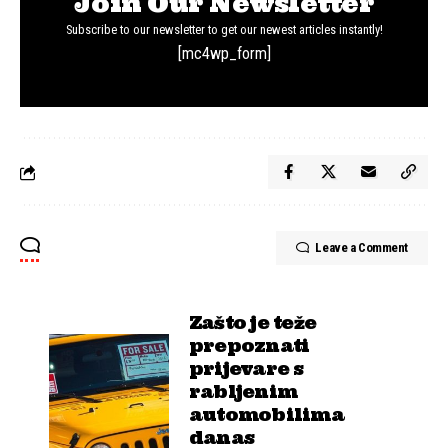
Join Our Newsletter
Subscribe to our newsletter to get our newest articles instantly!
[mc4wp_form]
Leave a Comment
Zašto je teže
prepoznati
prijevare s
rabljenim
automobilima
danas