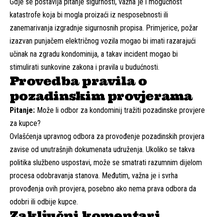
Gdje se postavlja pitanje sigurnosti, važna je i mogućnost
katastrofe koja bi mogla proizaći iz nesposebnosti ili
zanemarivanja izgradnje sigurnosnih propisa. Primjerice, požar
izazvan punjačem električnog vozila mogao bi imati razarajući
učinak na zgradu kondominija, a takav incident mogao bi
stimulirati sunkovine zakona i pravila u budućnosti.
Provedba pravila o
pozadinskim provjerama
Pitanje:
Može li odbor za kondominij tražiti pozadinske provjere
za kupce?
Ovlašćenja upravnog odbora za provođenje pozadinskih provjera
zavise od unutrašnjih dokumenata udruženja. Ukoliko se takva
politika službeno uspostavi, može se smatrati razumnim dijelom
procesa odobravanja stanova. Međutim, važna je i svrha
provođenja ovih provjera, posebno ako nema prava odbora da
odobri ili odbije kupce.
Zaključni komentari