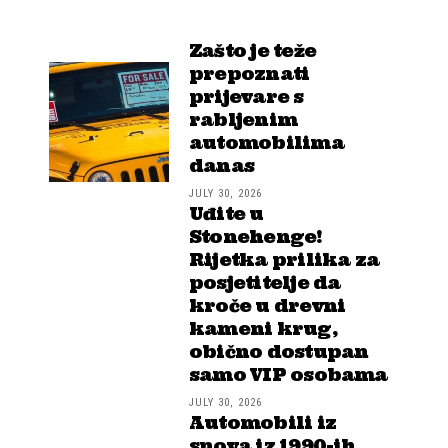
Zašto je teže
prepoznati
prijevare s
rabljenim
automobilima
danas
JULY 30, 2026
Uđite u
Stonehenge!
Rijetka prilika za
posjetitelje da
kroče u drevni
kameni krug,
obično dostupan
samo VIP osobama
JULY 30, 2026
Automobili iz
snova iz 1990-ih