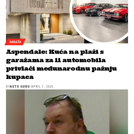
GARAŽA
Aspendale: Kuća na plaži s
garažama za 11 automobila
privlači međunarodnu pažnju
kupaca
BY
AUTO GURU
APRIL 1, 2025