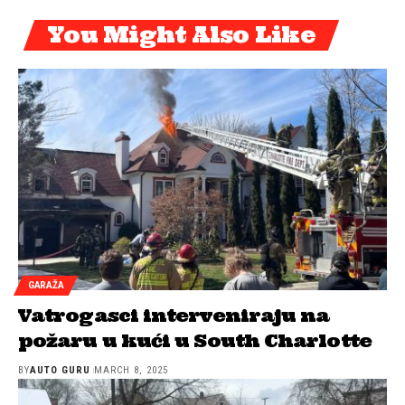
You Might Also Like
GARAŽA
Vatrogasci interveniraju na
požaru u kući u South Charlotte
BY
AUTO GURU
MARCH 8, 2025