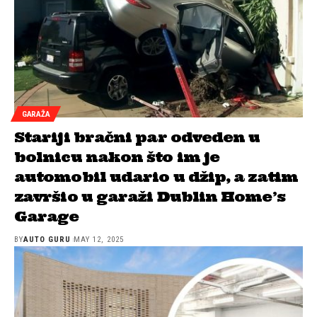
GARAŽA
Stariji bračni par odveden u
bolnicu nakon što im je
automobil udario u džip, a zatim
završio u garaži Dublin Home’s
Garage
BY
AUTO GURU
MAY 12, 2025