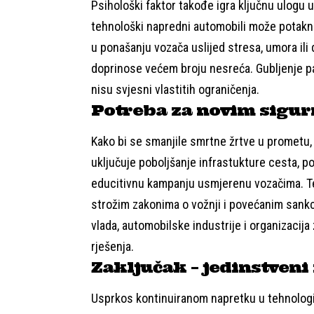
Psihološki faktor takođe igra ključnu ulogu 
tehnološki napredni automobili može potaknu
u ponašanju vozača uslijed stresa, umora ili 
doprinose većem broju nesreća. Gubljenje pa
nisu svjesni vlastitih ograničenja.
Potreba za novim sigu
Kako bi se smanjile smrtne žrtve u prometu,
uključuje poboljšanje infrastukture cesta, p
educitivnu kampanju usmjerenu vozačima. Teh
strožim zakonima o vožnji i povećanim sankc
vlada, automobilske industrije i organizacija 
rješenja.
Zaključak – jedinstveni
Usprkos kontinuiranom napretku u tehnologij