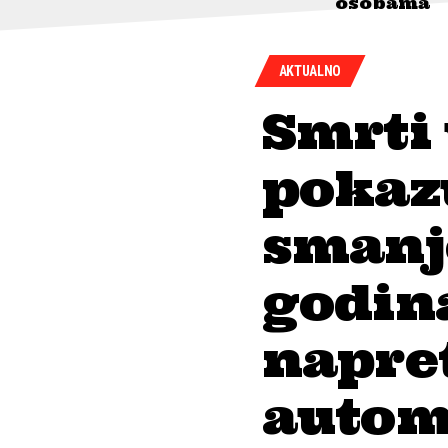
osobama
AKTUALNO
Smrti
pokaz
smanj
godin
napret
autom