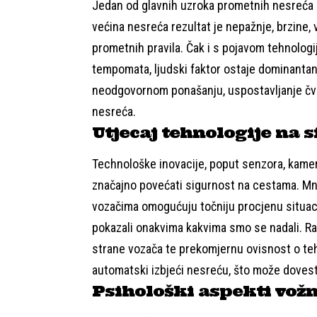
Jedan od glavnih uzroka prometnih nesreća s
većina nesreća rezultat je nepažnje, brzine, 
prometnih pravila. Čak i s pojavom tehnolog
tempomata, ljudski faktor ostaje dominantan.
neodgovornom ponašanju, uspostavljanje čvršć
nesreća.
Utjecaj tehnologije na 
Technološke inovacije, poput senzora, kamera
značajno povećati sigurnost na cestama. Mno
vozačima omogućuju točniju procjenu situacij
pokazali onakvima kakvima smo se nadali. Razl
strane vozača te prekomjernu ovisnost o tehn
automatski izbjeći nesreću, što može dovest
Psihološki aspekti vožn