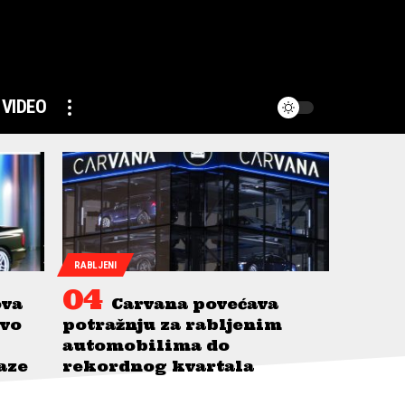
VIDEO
RABLJENI
ova
Carvana povećava
avo
potražnju za rabljenim
automobilima do
taze
rekordnog kvartala