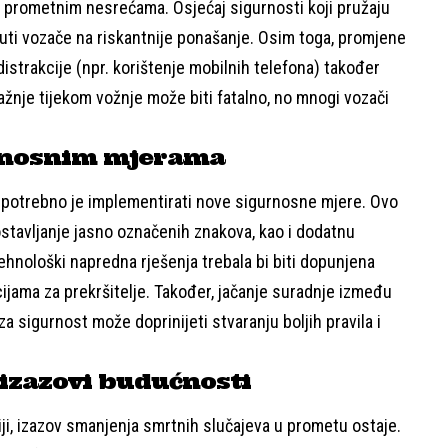
u prometnim nesrećama. Osjećaj sigurnosti koji pružaju
ti vozače na riskantnije ponašanje. Osim toga, promjene
distrakcije (npr. korištenje mobilnih telefona) također
žnje tijekom vožnje može biti fatalno, no mnogi vozači
rnosnim mjerama
 potrebno je implementirati nove sigurnosne mjere. Ovo
ostavljanje jasno označenih znakova, kao i dodatnu
nološki napredna rješenja trebala bi biti dopunjena
ijama za prekršitelje. Također, jačanje suradnje između
za sigurnost može doprinijeti stvaranju boljih pravila i
 izazovi budućnosti
i, izazov smanjenja smrtnih slučajeva u prometu ostaje.