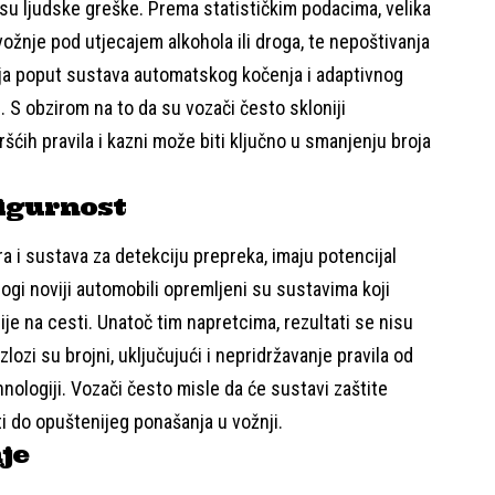
u ljudske greške. Prema statističkim podacima, velika
vožnje pod utjecajem alkohola ili droga, te nepoštivanja
ija poput sustava automatskog kočenja i adaptivnog
 S obzirom na to da su vozači često skloniji
ih pravila i kazni može biti ključno u smanjenju broja
sigurnost
 i sustava za detekciju prepreka, imaju potencijal
gi noviji automobili opremljeni su sustavima koji
e na cesti. Unatoč tim napretcima, rezultati se nisu
ozi su brojni, uključujući i nepridržavanje pravila od
ologiji. Vozači često misle da će sustavi zaštite
i do opuštenijeg ponašanja u vožnji.
je