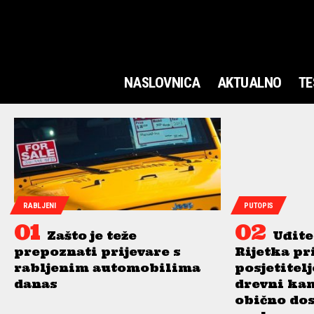
NASLOVNICA
AKTUALNO
TE
RABLJENI
PUTOPIS
Zašto je teže
Uđite
prepoznati prijevare s
Rijetka pr
rabljenim automobilima
posjetitel
danas
drevni ka
obično do