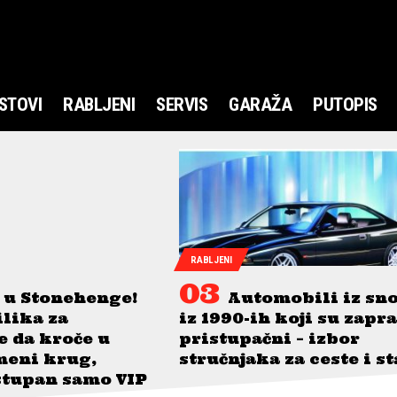
STOVI
RABLJENI
SERVIS
GARAŽA
PUTOPIS
RABLJENI
 u Stonehenge!
Automobili iz sn
ilika za
iz 1990-ih koji su zapr
je da kroče u
pristupačni – izbor
meni krug,
stručnjaka za ceste i s
stupan samo VIP