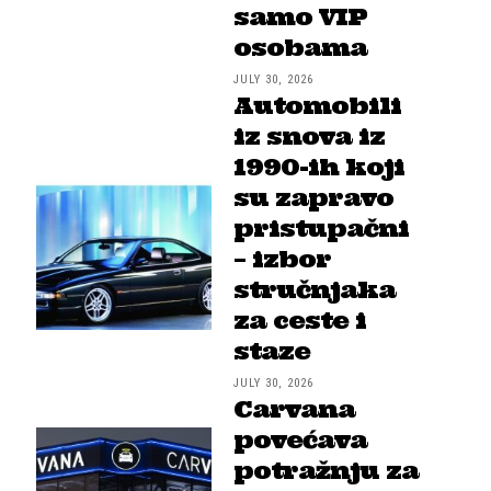
samo VIP
osobama
JULY 30, 2026
Automobili
iz snova iz
1990-ih koji
su zapravo
pristupačni
– izbor
stručnjaka
za ceste i
staze
JULY 30, 2026
Carvana
povećava
potražnju za