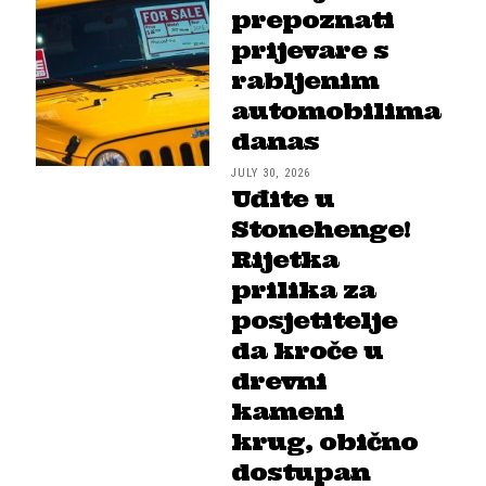
prepoznati
prijevare s
rabljenim
automobilima
danas
JULY 30, 2026
Uđite u
Stonehenge!
Rijetka
prilika za
posjetitelje
da kroče u
drevni
kameni
krug, obično
dostupan