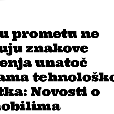
 u prometu ne
uju znakove
enja unatoč
ama tehnološk
ka: Novosti o
obilima